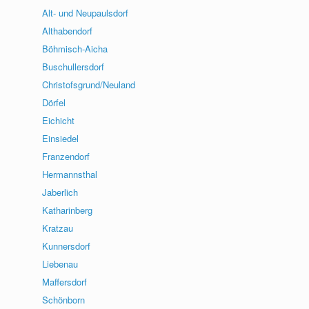
Alt- und Neupaulsdorf
Althabendorf
Böhmisch-Aicha
Buschullersdorf
Christofsgrund/Neuland
Dörfel
Eichicht
Einsiedel
Franzendorf
Hermannsthal
Jaberlich
Katharinberg
Kratzau
Kunnersdorf
Liebenau
Maffersdorf
Schönborn