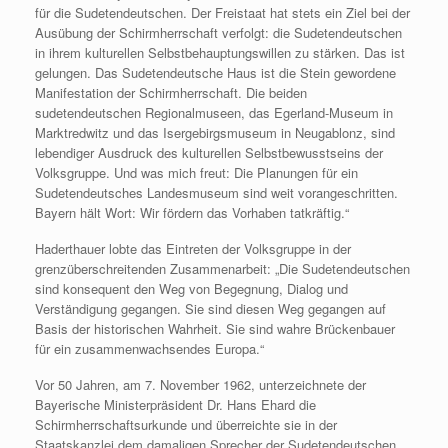
für die Sudetendeutschen. Der Freistaat hat stets ein Ziel bei der
Ausübung der Schirmherrschaft verfolgt: die Sudetendeutschen
in ihrem kulturellen Selbstbehauptungswillen zu stärken. Das ist
gelungen. Das Sudetendeutsche Haus ist die Stein gewordene
Manifestation der Schirmherrschaft. Die beiden
sudetendeutschen Regionalmuseen, das Egerland-Museum in
Marktredwitz und das Isergebirgsmuseum in Neugablonz, sind
lebendiger Ausdruck des kulturellen Selbstbewusstseins der
Volksgruppe. Und was mich freut: Die Planungen für ein
Sudetendeutsches Landesmuseum sind weit vorangeschritten.
Bayern hält Wort: Wir fördern das Vorhaben tatkräftig.“
Haderthauer lobte das Eintreten der Volksgruppe in der
grenzüberschreitenden Zusammenarbeit: „Die Sudetendeutschen
sind konsequent den Weg von Begegnung, Dialog und
Verständigung gegangen. Sie sind diesen Weg gegangen auf
Basis der historischen Wahrheit. Sie sind wahre Brückenbauer
für ein zusammenwachsendes Europa.“
Vor 50 Jahren, am 7. November 1962, unterzeichnete der
Bayerische Ministerpräsident Dr. Hans Ehard die
Schirmherrschaftsurkunde und überreichte sie in der
Staatskanzlei dem damaligen Sprecher der Sudetendeutschen