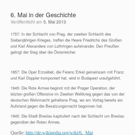
Zum
Inhalt
6. Mai in der Geschichte
springen
Veröffentlicht am
5. Mai 2013
1757: In der Schlacht von Prag, der zweiten Schlacht des
Siebenjährigen Krieges, treffen die Heere Friedrichs des Großen
und Karl Alexanders von Lothringen aufeinander. Den Preußen
gelingt der Sieg über die Österreicher.
1857: Die Oper Erzsébet, die Ferenc Erkel gemeinsam mit Franz
und Karl Doppler komponiert hat, wird in Budapest uraufgeführt.
1945: Die Rote Armee beginnt mit der Prager Operation, der
letzten großen Offensive im Zweiten Weltkrieg gegen das von der
deutschen Wehrmacht gehaltene Prag, wo am Vortag bereits ein
Aufstand gegen die Besatzungsmacht begonnen hat.
1945: Die Stadt Breslau kapituliert nach der Schlacht um Breslau
gegenüber der Roten Armee.
Quelle:
http://de.wikipedia.org/wiki/6._Mai