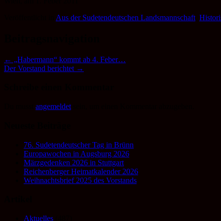
Wien, am 1. Feber 2011
Veröffentlicht in
Aus der Sudetendeutschen Landsmannschaft
,
Histor
Beitragsnavigation
←
„Habermann“ kommt ab 4. Feber…
Der Vorstand berichtet
→
Schreibe einen Kommentar
Du musst
angemeldet
sein, um einen Kommentar abzugeben.
Neueste Beiträge
76. Sudetendeutscher Tag in Brünn
Europawochen in Augsburg 2026
Märzgedenken 2026 in Stuttgart
Reichenberger Heimatkalender 2026
Weihnachtsbrief 2025 des Vorstands
Artikel
Aktuelles
(487)