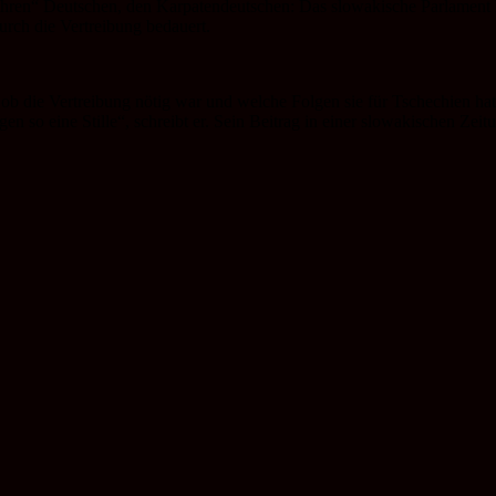
ihren“ Deutschen, den Karpatendeutschen: Das slowakische Parlament ha
urch die Vertreibung bedauert.
, ob die Vertreibung nötig war und welche Folgen sie für Tschechien ha
gen so eine Stille“, schreibt er. Sein Beitrag in einer slowakischen Ze