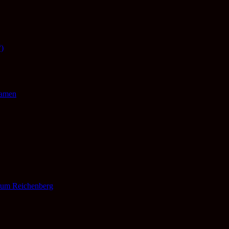
“)
namen
rum Reichenberg