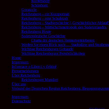
Maffersdorf
Schönborn
Geografie
Reichenberg – ein Kurzportrait
Reichenberg – eine Schulstadt
Reichenberg – Stadtgeschichte („Geschichtlicher Ablauf
Reichenberg – Wirtschaftsmetropole des Sudetenlandes
Reichenberg Heute
Sudetendeutsche Geschichte
Charta der deutschen Heimatvertriebenen
Werfen Sie einen Blick nach … Stadtpläne und Straßen
Wichtige Reichenberger Gebäude
Wichtige Reichenberger Persönlichkeiten
Home
Impressum
Informace o Liberci v češtině
Pressemeldungen
Über Reichenberg
Reichenberger Mundart
Über uns
Verband der Deutschen Region Reichenberg, Begegnungszent
Impressum
Datenschutz