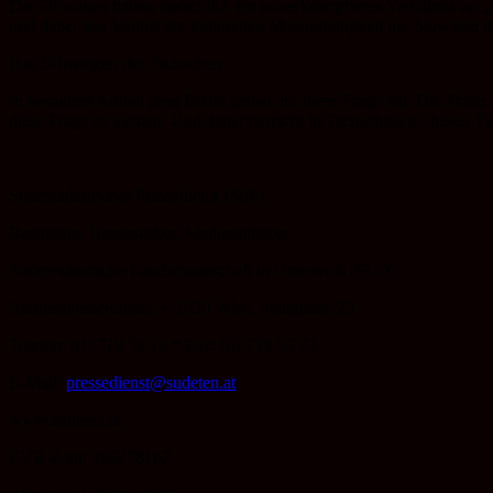
Die Slowaken haben tatsächlich ein unverkrampfteres Verhältnis zu „
und dabei den Verlust der kulturellen Mannigfaltigkeit der Slowakei d
Das Schweigen der Tschechen
In besagtem Artikel ging Palata genau auf diese Frage ein: Die Frage
diese Frage zu suchen. Und daher herrscht in Tschechien in diesen Ta
Sudetendeutscher Pressedienst (SdP)
Redaktion, Herausgeber, Medieninhaber:
Sudetendeutsche Landsmannschaft in Österreich (SLÖ)
Bundespressereferat: A-1030 Wien, Steingasse 25
Telefon: 01/ 718 59 19 * Fax: 01/ 718 59 23
E-Mail:
pressedienst@sudeten.at
www.sudeten.at
ZVR-Zahl: 366278162