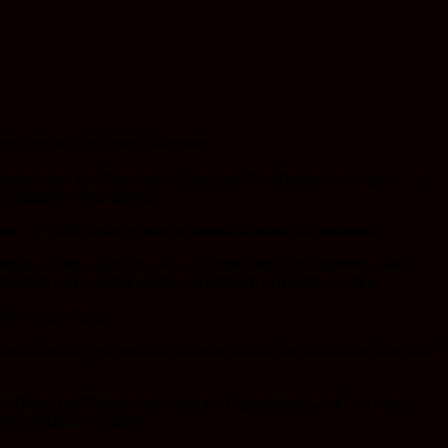
hen Republik zu diesem Jahrestag.
tendeutschen per Eisenbahn in Vieh- und Kohletransportwaggons – 1
 die humane Abschiebung.
rden – 241.000 Opfer waren in diesem Zeitraum zu beklagen.
berging, überraschte Hans-Jörg Schmidt, sind doch gerade in den
rnsehen und anderen Medien ausführlich behandelt worden.
dent Vaclav Klaus.
teten, um die weit größere deutsche Schuld zu relativieren. Das Blatt
š Palata, die führende slowakische Tageszeitung „Sme“ aus, um
chen Geschichte“ nannte.