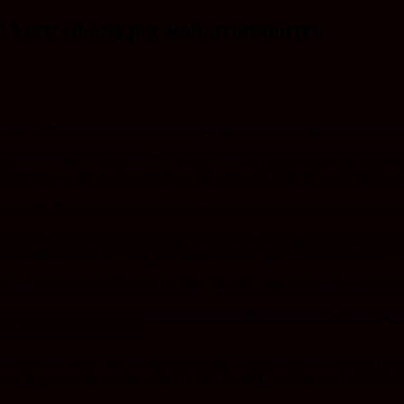
en Vertreibung per Bahntransporten
-Jörg Schmidt aus Prag über das Schweigen in der heutigen Tschechisc
nner 1946 als Grenzübertritt in Furth im Wald (Bayern), als die Sude
0 Personen – abgeschoben wurden. Dies war der Beitrag der Alliierten:
eits über 1 Million Sudetendeutsche beraubt über die Grenze gejagt wu
ganisierten Inhumanität im heutigen Tschechien „fast geräuschlos“ vorü
en Sudetendeutschen, von gefundenen Massengräbern in Rundfunk, Fe
er Geschichtsaufarbeitung im Lande – darunter natürlich auch von Präsi
 klagt, „dass deutsche und österreichische Medienereignisse ausschlach
deutschfreundlich zu sein.
weichen, suchte der renommierte Kommentator der Lidove noviny, Lubo
en zu können, die er „das schändlichste Kapitel der jüngeren tschechis