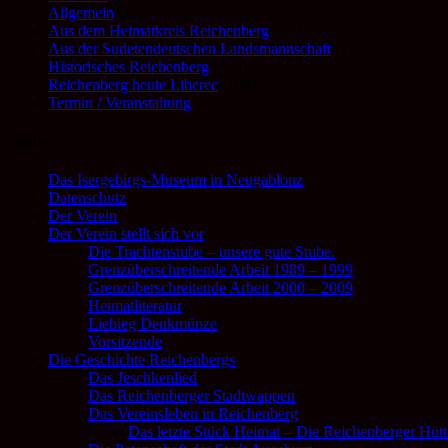
Allgemein
(149)
Aus dem Heimatkreis Reichenberg
(292)
Aus der Sudetendeutschen Landsmannschaft
(195)
Historisches Reichenberg
(224)
Reichenberg heute Liberec
(188)
Termin / Veranstaltung
(48)
Seiten
Das Isergebirgs-Museum in Neugablonz
Datenschutz
Der Verein
Der Verein stellt sich vor
Die Trachtenstube – unsere gute Stube.
Grenzüberschreitende Arbeit 1989 – 1999
Grenzüberschreitende Arbeit 2000 – 2009
Heimatliteratur
Liebieg Denkmünze
Vorsitzende
Die Geschichte Reichenbergs
Das Jeschkenlied
Das Reichenberger Stadtwappen
Das Vereinsleben in Reichenberg
Das letzte Stück Heimat – Die Reichenberger Hütt