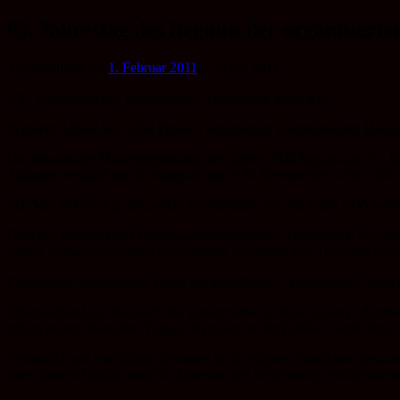
Zum
65. Jahrestag des Beginns der organisiert
Inhalt
springen
Veröffentlicht am
1. Februar 2011
25. April 2014
Utl.: Schweigen der Tschechen ob Vertreibung nötig war.
In einem Artikel von „Die Presse“, berichtet ihr Korrespondent Hans
Die gigantische Massendeportation des Jahres 1946 begann am 25. Jä
Transport bestand aus 40 Waggons mit je 30 Vertriebenen, also 1.20
Seit Mai 1945 lief ja die „wilde Vertreibung“, wo bis Ende 1945 ber
Dass der Jahrestag des Beginns der organisierten Vertreibung, der or
letzten Monaten schlimme Geschichten von Mord und Totschlag an d
Es gab auch tschechische Kritik zur angeblichen „Einseitigkeit“ dies
Überraschend ist, dass auch die konservative „Lidove noviny“ darüber
gehört einem deutschen Verlag, das macht es für Kritiker verdächtig, 
Vermutlich um fruchtlosen Debatten in der eigenen Redaktion auszu
einen langen Beitrag zum 65. Jahrestag der Vertreibung veröffentlich