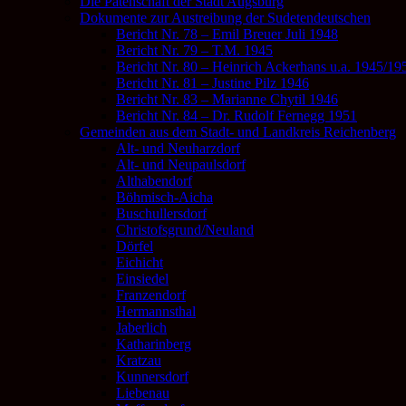
Die Patenschaft der Stadt Augsburg
Dokumente zur Austreibung der Sudetendeutschen
Bericht Nr. 78 – Emil Breuer Juli 1948
Bericht Nr. 79 – T.M. 1945
Bericht Nr. 80 – Heinrich Ackerhans u.a. 1945/19
Bericht Nr. 81 – Justine Pilz 1946
Bericht Nr. 83 – Marianne Chytil 1946
Bericht Nr. 84 – Dr. Rudolf Fernegg 1951
Gemeinden aus dem Stadt- und Landkreis Reichenberg
Alt- und Neuharzdorf
Alt- und Neupaulsdorf
Althabendorf
Böhmisch-Aicha
Buschullersdorf
Christofsgrund/Neuland
Dörfel
Eichicht
Einsiedel
Franzendorf
Hermannsthal
Jaberlich
Katharinberg
Kratzau
Kunnersdorf
Liebenau