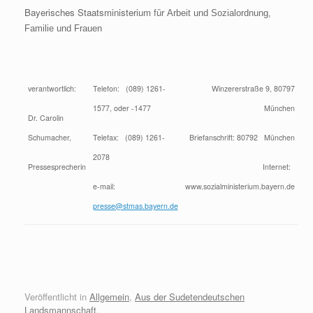
Bayerisches Staatsministerium für
Arbeit und Sozialordnung,
Familie und Frauen
verantwortlich:
Telefon: (089) 1261-
Winzererstraße 9, 80797
1577, oder -1477
München
Dr. Carolin
Schumacher,
Telefax: (089) 1261-
Briefanschrift: 80792 München
2078
Pressesprecherin
Internet:
e-mail:
www.sozialministerium.bayern.de
presse@stmas.bayern.de
Veröffentlicht in
Allgemein
,
Aus der Sudetendeutschen
Landsmannschaft
.