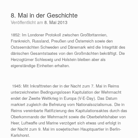
Zum
Inhalt
8. Mai in der Geschichte
springen
Veröffentlicht am
8. Mai 2013
1852: Im Londoner Protokoll zwischen Großbritannien,
Frankreich, Russland, Preußen und Österreich sowie den
Ostseemächten Schweden und Dänemark wird die Integrität des
dänischen Gesamtstaates von den Großmächten bekräftigt. Die
Herzogtümer Schleswig und Holstein bleiben aber als
eigenständige Einheiten erhalten.
1945: Mit Inkrafttreten der in der Nacht zum 7. Mai in Reims
unterzeichneten Bedingungslosen Kapitulation der Wehrmacht
endet der Zweite Weltkrieg in Europa (V-E-Day). Das Datum
markiert zugleich die Befreiung vom Nationalsozialismus. Die in
Reims vereinbarte Ratifizierung des Kapitulationsaktes durch das
Oberkommando der Wehrmacht sowie die Oberbefehlshaber von
Heer, Luftwaffe und Marine verzögert sich etwas und erfolgt in
der Nacht zum 9. Mai im sowjetischen Hauptquartier in Berlin-
Karlshorst.