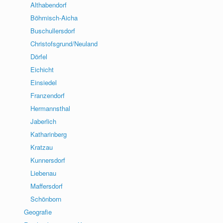
Althabendorf
Böhmisch-Aicha
Buschullersdorf
Christofsgrund/Neuland
Dörfel
Eichicht
Einsiedel
Franzendorf
Hermannsthal
Jaberlich
Katharinberg
Kratzau
Kunnersdorf
Liebenau
Maffersdorf
Schönborn
Geografie