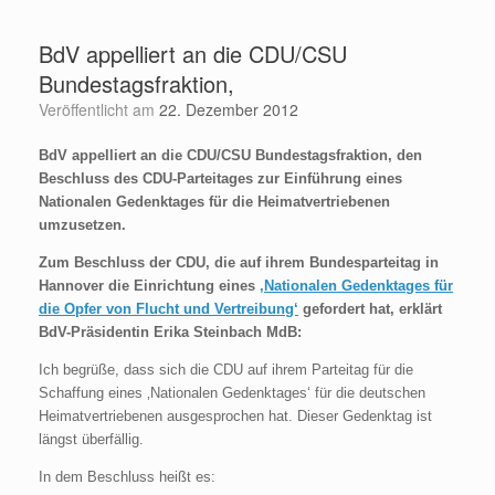
Zum
Inhalt
BdV appelliert an die CDU/CSU
springen
Bundestagsfraktion,
Veröffentlicht am
22. Dezember 2012
BdV appelliert an die CDU/CSU Bundestagsfraktion, den
Beschluss des CDU-Parteitages zur Einführung eines
Nationalen Gedenktages für die Heimatvertriebenen
umzusetzen.
Zum Beschluss der CDU, die auf ihrem Bundesparteitag in
Hannover die Einrichtung eines
‚Nationalen Gedenktages für
die Opfer von Flucht und Vertreibung‘
gefordert hat, erklärt
BdV-Präsidentin
Erika Steinbach MdB:
Ich begrüße, dass sich die CDU auf ihrem Parteitag für die
Schaffung eines ‚Nationalen Gedenktages‘ für die deutschen
Heimatvertriebenen ausgesprochen hat. Dieser Gedenktag ist
längst überfällig.
In dem Beschluss heißt es: