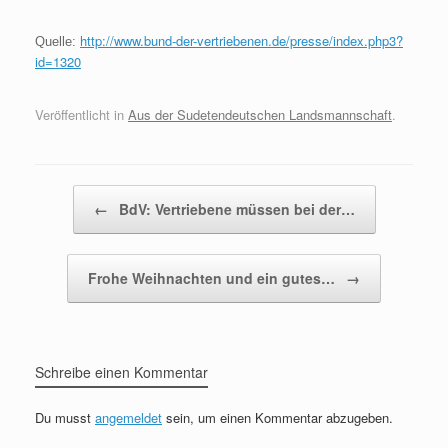
http://www.bund-der-vertriebenen.de/presse/index.php3?
Quelle:
id=1320
Veröffentlicht in
Aus der Sudetendeutschen Landsmannschaft
.
Beitragsnavigation
←
BdV: Vertriebene müssen bei der…
Frohe Weihnachten und ein gutes…
→
Schreibe einen Kommentar
Du musst
angemeldet
sein, um einen Kommentar abzugeben.