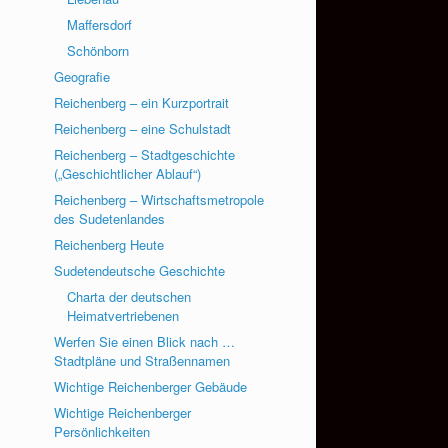
Maffersdorf
Schönborn
Geografie
Reichenberg – ein Kurzportrait
Reichenberg – eine Schulstadt
Reichenberg – Stadtgeschichte
(„Geschichtlicher Ablauf“)
Reichenberg – Wirtschaftsmetropole
des Sudetenlandes
Reichenberg Heute
Sudetendeutsche Geschichte
Charta der deutschen
Heimatvertriebenen
Werfen Sie einen Blick nach …
Stadtpläne und Straßennamen
Wichtige Reichenberger Gebäude
Wichtige Reichenberger
Persönlichkeiten