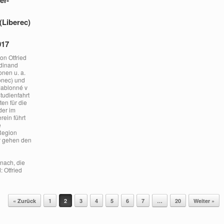
(Liberec)
017
on Otfried
rdinand
onen u. a.
onec) und
Jablonné v
tudienfahrt
ten für die
der im
erein führt
e
Region
r gehen den
 nach, die
: Otfried
« Zurück
1
2
3
4
5
6
7
…
20
Weiter »