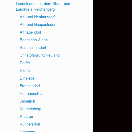
Gemeinden aus dem Stadt- und
Landkreis Reichenberg
Alt- und Neuharzdorf
Alt- und Neupaulsdorf
Althabendorf
Böhmisch-Aicha
Buschullersdorf
Christofsgrund/Neuland
Dörfel
Eichicht
Einsiedel
Franzendorf
Hermannsthal
Jaberlich
Katharinberg
Kratzau
Kunnersdorf
Liebenau