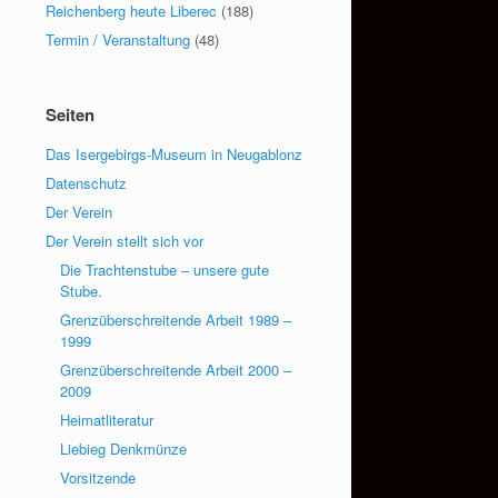
Reichenberg heute Liberec
(188)
Termin / Veranstaltung
(48)
Seiten
Das Isergebirgs-Museum in Neugablonz
Datenschutz
Der Verein
Der Verein stellt sich vor
Die Trachtenstube – unsere gute
Stube.
Grenzüberschreitende Arbeit 1989 –
1999
Grenzüberschreitende Arbeit 2000 –
2009
Heimatliteratur
Liebieg Denkmünze
Vorsitzende