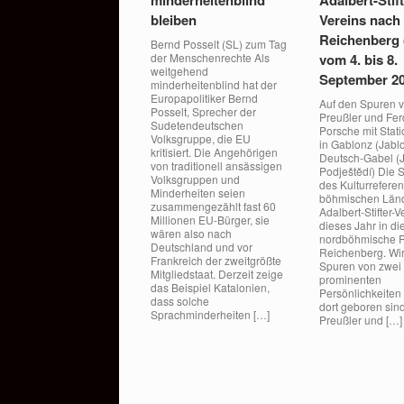
bleiben
Vereins nach
Reichenberg 
Bernd Posselt (SL) zum Tag
der Menschenrechte Als
vom 4. bis 8.
weitgehend
September 2
minderheitenblind hat der
Europapolitiker Bernd
Auf den Spuren v
Posselt, Sprecher der
Preußler und Fe
Sudetendeutschen
Porsche mit Stati
Volksgruppe, die EU
in Gablonz (Jabl
kritisiert. Die Angehörigen
Deutsch-Gabel (
von traditionell ansässigen
Podještědí) Die S
Volksgruppen und
des Kulturreferen
Minderheiten seien
böhmischen Län
zusammengezählt fast 60
Adalbert-Stifter-V
Millionen EU-Bürger, sie
dieses Jahr in di
wären also nach
nordböhmische 
Deutschland und vor
Reichenberg. Wi
Frankreich der zweitgrößte
Spuren von zwei
Mitgliedstaat. Derzeit zeige
prominenten
das Beispiel Katalonien,
Persönlichkeiten
dass solche
dort geboren sind
Sprachminderheiten […]
Preußler und […]
Beitragsnavigation