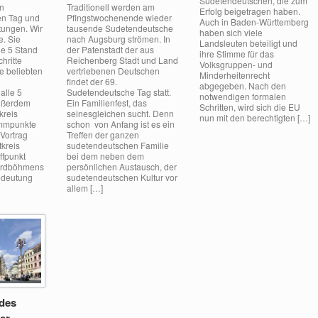
Sudetendeutschen, die zum
en
Traditionell werden am
Erfolg beigetragen haben.
en Tag und
Pfingstwochenende wieder
Auch in Baden-Württemberg
tungen. Wir
tausende Sudetendeutsche
haben sich viele
e. Sie
nach Augsburg strömen. In
Landsleuten beteiligt und
le 5 Stand
der Patenstadt der aus
ihre Stimme für das
hritte
Reichenberg Stadt und Land
Volksgruppen- und
ie beliebten
vertriebenen Deutschen
Minderheitenrecht
findet der 69.
abgegeben. Nach den
alle 5
Sudetendeutsche Tag statt.
notwendigen formalen
ußerdem
Ein Familienfest, das
Schritten, wird sich die EU
kreis
seinesgleichen sucht. Denn
nun mit den berechtigten […]
ammpunkte
schon von Anfang ist es ein
 Vortrag
Treffen der ganzen
kreis
sudetendeutschen Familie
ffpunkt
bei dem neben dem
ordböhmens
persönlichen Austausch, der
Bedeutung
sudetendeutschen Kultur vor
allem […]
 des
er-