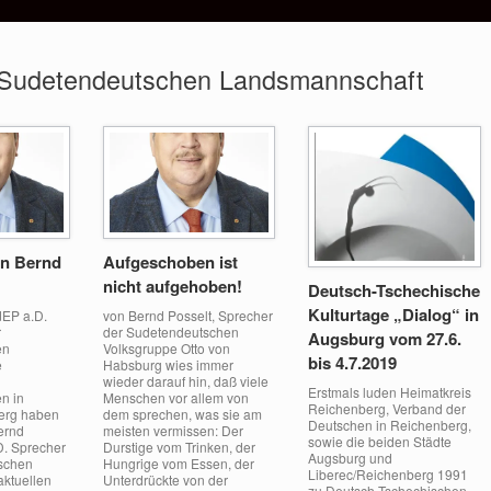
 Sudetendeutschen Landsmannschaft
an Bernd
Aufgeschoben ist
nicht aufgehoben!
Deutsch-Tschechische
Kulturtage „Dialog“ in
dEP a.D.
von Bernd Posselt, Sprecher
r
der Sudetendeutschen
Augsburg vom 27.6.
en
Volksgruppe Otto von
bis 4.7.2019
e
Habsburg wies immer
wieder darauf hin, daß viele
Erstmals luden Heimatkreis
n in
Menschen vor allem von
Reichenberg, Verband der
erg haben
dem sprechen, was sie am
Deutschen in Reichenberg,
ernd
meisten vermissen: Der
sowie die beiden Städte
D. Sprecher
Durstige vom Trinken, der
Augsburg und
schen
Hungrige vom Essen, der
Liberec/Reichenberg 1991
aktuellen
Unterdrückte von der
zu Deutsch-Tschechischen