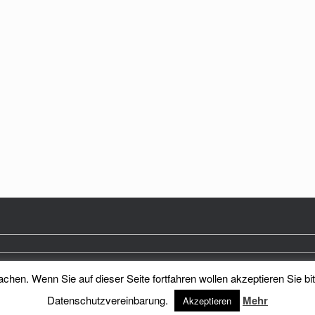
hen. Wenn Sie auf dieser Seite fortfahren wollen akzeptieren Sie bi
Heimatkreis Reichenberg Stadt und Land e.V.
Theme by
SiteOrigin
Datenschutzvereinbarung.
Mehr
Akzeptieren