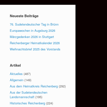
Neueste Beiträge
76. Sudetendeutscher Tag in Brünn
Europawochen in Augsburg 2026
Märzgedenken 2026 in Stuttgart
Reichenberger Heimatkalender 2026
Weihnachtsbrief 2025 des Vorstands
Artikel
Aktuelles
(487)
Allgemein
(149)
Aus dem Heimatkreis Reichenberg
(292)
Aus der Sudetendeutschen
Landsmannschaft
(195)
Historisches Reichenberg
(224)