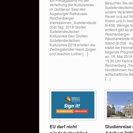
am Freitagabend mit der
Besuchen Sie d
Verleihung der Kulturpreise
Sudetendeutsch
im Goldenen Saal des
unsere Veranstal
Augsburger Rathauses.
freuen uns auf Si
Reichenberger
finden uns in Hal
Impressionen_Sudetendeuts
B-408. Wenige Sc
cher Tag_2018 Großer
entfernt gibt es d
Sudetendeutscher
Reichenberger
Kulturpreis Den Großen
Räucherwürste H
Sudetendeutschen
Stand B-206 A
Kulturpreis 2018 erielten die
bietet der Heimat
Zwillingsbrüder Hans Jürgen
folgende Progr
und Joachim Lothar […]
an: 19. Mai 2018
15.30 Uhr Heimat
Reichenberg „Tre
Nordböhmen: N
wirtschaftliche 
[…]
EU darf nicht
Studienreise
minderheitenblind
Adalbert-Stift