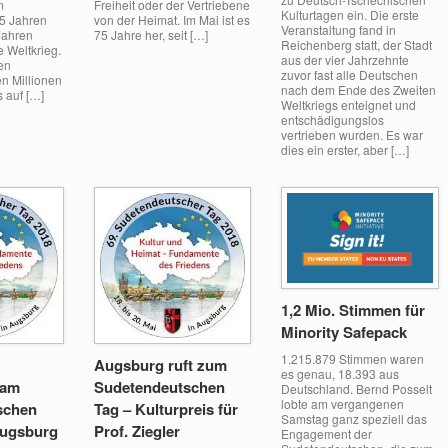
m
Freiheit oder der Vertriebene
Kulturtagen ein. Die erste
75 Jahren
von der Heimat. Im Mai ist es
Veranstaltung fand in
 Jahren
75 Jahre her, seit […]
Reichenberg statt, der Stadt
e Weltkrieg.
aus der vier Jahrzehnte
en
zuvor fast alle Deutschen
n Millionen
nach dem Ende des Zweiten
 auf […]
Weltkriegs enteignet und
entschädigungslos
vertrieben wurden. Es war
dies ein erster, aber […]
1,2 Mio. Stimmen für
Minority Safepack
1.215.879 Stimmen waren
Augsburg ruft zum
es genau, 18.393 aus
 am
Sudetendeutschen
Deutschland. Bernd Posselt
lobte am vergangenen
schen
Tag – Kulturpreis für
Samstag ganz speziell das
Augsburg
Prof. Ziegler
Engagement der