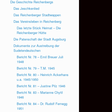
Die Geschichte Reichenbergs
Das Jeschkenlied
Das Reichenberger Stadtwappen
Das Vereinsleben in Reichenberg
Das letzte Stück Heimat – Die
Reichenberger Hütte
Die Patenschaft der Stadt Augsburg
Dokumente zur Austreibung der
Sudetendeutschen
Bericht Nr. 78 – Emil Breuer Juli
1948
Bericht Nr. 79 – T.M. 1945
Bericht Nr. 80 – Heinrich Ackerhans
u.a. 1945/1950
Bericht Nr. 81 – Justine Pilz 1946
Bericht Nr. 83 – Marianne Chytil
1946
Bericht Nr. 84 – Dr. Rudolf Fernegg
1951