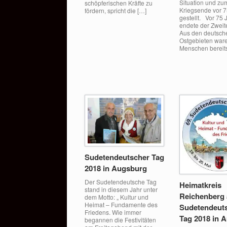
Situation und zu
schöpferischen Kräfte zu
Kriegsende vor 
fördern, spricht die […]
gestellt. Vor 75
endete der Zweit
Aus den deutsch
Ostgebieten ware
Menschen bereits
Sudetendeutscher Tag
2018 in Augsburg
Der Sudetendeutsche Tag
Heimatkreis
stand in diesem Jahr unter
Reichenberg
dem Motto: „ Kultur und
Heimat – Fundamente des
Sudetendeut
Friedens. Wie immer
Tag 2018 in 
begannen die Festivitäten