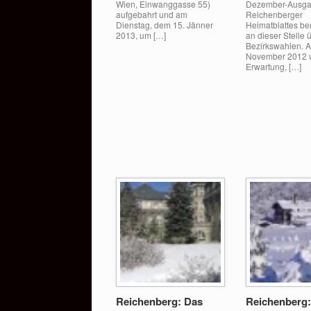
Wien, Einwanggasse 55)
Dezember-Ausga
aufgebahrt und am
Reichenberger
Dienstag, dem 15. Jänner
Heimatblattes ber
2013, um […]
an dieser Stelle 
Bezirkswahlen. 
November 2012 w
Erwartung, […]
Reichenberg: Das
Reichenberg: