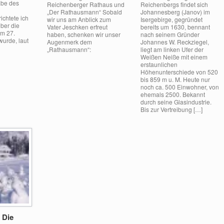
be des
Reichenberger Rathaus und
Reichenbergs findet sich
„Der Rathausmann“ Sobald
Johannesberg (Janov) im
ichtete ich
wir uns am Anblick zum
Isergebirge, gegründet
über die
Vater Jeschken erfreut
bereits um 1630, bennant
Am 27.
haben, schenken wir unser
nach seinem Gründer
urde, laut
Augenmerk dem
Johannes W. Reckziegel,
„Rathausmann“:
liegt am linken Ufer der
Weißen Neiße mit einem
erstaunli­chen
Höhenunterschiede von 520
bis 859 m u. M. Heute nur
noch ca. 500 Einwohner, von
ehe­mals 2500. Bekannt
durch seine Glasindustrie.
Bis zur Vertreibung […]
 Die