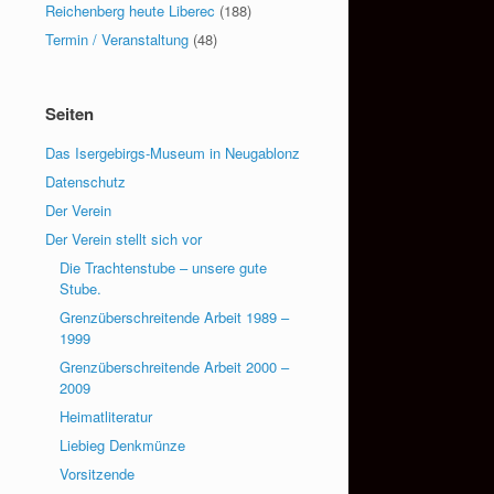
Reichenberg heute Liberec
(188)
Termin / Veranstaltung
(48)
Seiten
Das Isergebirgs-Museum in Neugablonz
Datenschutz
Der Verein
Der Verein stellt sich vor
Die Trachtenstube – unsere gute
Stube.
Grenzüberschreitende Arbeit 1989 –
1999
Grenzüberschreitende Arbeit 2000 –
2009
Heimatliteratur
Liebieg Denkmünze
Vorsitzende