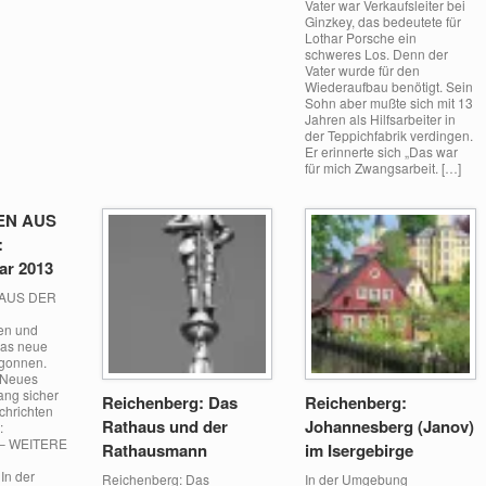
Vater war Verkaufsleiter bei
Ginzkey, das bedeutete für
Lothar Porsche ein
schweres Los. Denn der
Vater wurde für den
Wiederaufbau benötigt. Sein
Sohn aber mußte sich mit 13
Jahren als Hilfsarbeiter in
der Teppichfabrik verdingen.
Er erinnerte sich „Das war
für mich Zwangsarbeit. […]
EN AUS
:
ar 2013
AUS DER
en und
das neue
egonnen.
 Neues
ang sicher
Reichenberg: Das
Reichenberg:
chrichten
Rathaus und der
Johannesberg (Janov)
:
– WEITERE
Rathausmann
im Isergebirge
n der
Reichenberg: Das
In der Umgebung