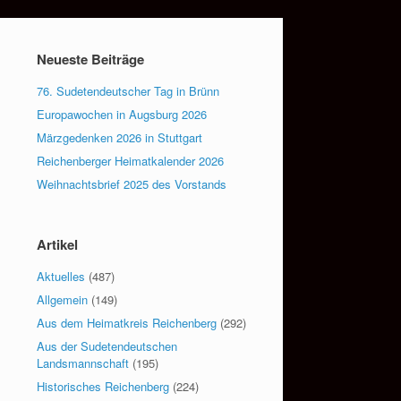
Neueste Beiträge
76. Sudetendeutscher Tag in Brünn
Europawochen in Augsburg 2026
Märzgedenken 2026 in Stuttgart
Reichenberger Heimatkalender 2026
Weihnachtsbrief 2025 des Vorstands
Artikel
Aktuelles
(487)
Allgemein
(149)
Aus dem Heimatkreis Reichenberg
(292)
Aus der Sudetendeutschen
Landsmannschaft
(195)
Historisches Reichenberg
(224)