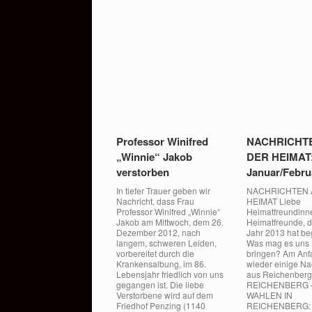
Professor Winifred
NACHRICHT
„Winnie“ Jakob
DER HEIMAT
verstorben
Januar/Febru
In tiefer Trauer geben wir
NACHRICHTEN 
Nachricht, dass Frau
HEIMAT Liebe
Professor Winifred „Winnie“
Heimatfreundinn
Jakob am Mittwoch, dem 26.
Heimatfreunde, 
Dezember 2012, nach
Jahr 2013 hat b
langem, schweren Leiden,
Was mag es uns
vorbereitet durch die
bringen? Am Anf
Krankensalbung, im 86.
wieder einige Na
Lebensjahr friedlich von uns
aus Reichenberg
gegangen ist. Die liebe
REICHENBERG 
Verstorbene wird auf dem
WAHLEN IN
Friedhof Penzing (1140
REICHENBERG: I