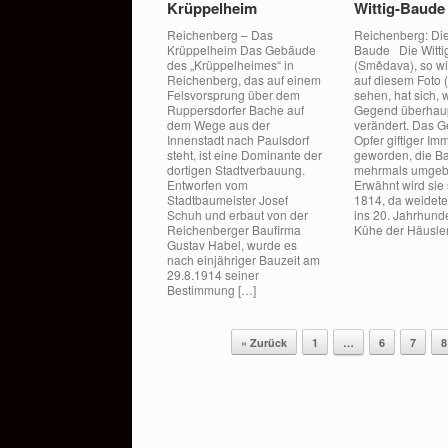
Krüppelheim
Wittig-Baude
Reichenberg – Das
Reichenberg: Die
Krüppelheim Das Gebäude
Baude Die Witti
des „Krüppelheimes“ in
(Smědava), so wi
Reichenberg, das auf einem
auf diesem Foto 
Felsvorsprung über dem
sehen, hat sich, 
Ruppersdorfer Bache auf
Gegend überhaup
dem Wege aus der
verändert. Das Ge
Innenstadt nach Paulsdorf
Opfer giftiger Im
steht, ist eine Dominante der
geworden, die B
dortigen Stadtverbauung.
mehrmals umgeb
Entworfen vom
Erwähnt wird sie
Stadtbaumeister Josef
1814, da weideten
Schuh und erbaut von der
ins 20. Jahrhund
Reichenberger Baufirma
Kühe der Häusler
Gustav Habel, wurde es
nach einjähriger Bauzeit am
29.8.1914 seiner
Bestimmung […]
Beitragsnavigation
« Zurück
1
…
6
7
8