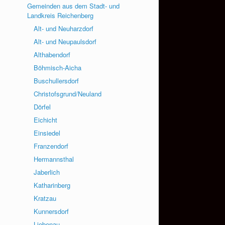
Gemeinden aus dem Stadt- und
Landkreis Reichenberg
Alt- und Neuharzdorf
Alt- und Neupaulsdorf
Althabendorf
Böhmisch-Aicha
Buschullersdorf
Christofsgrund/Neuland
Dörfel
Eichicht
Einsiedel
Franzendorf
Hermannsthal
Jaberlich
Katharinberg
Kratzau
Kunnersdorf
Liebenau