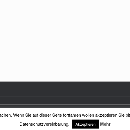
hen. Wenn Sie auf dieser Seite fortfahren wollen akzeptieren Sie bi
Heimatkreis Reichenberg Stadt und Land e.V.
Theme by
SiteOrigin
Datenschutzvereinbarung.
Mehr
Akzeptieren