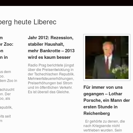
erg heute Liberec
im
Jahr 2012: Rezession,
r Zoo:
stabiler Haushalt,
on
mehr Bankrotte – 2013
n in
wird es kaum besser
Radio Prag berichtete jüngst
über die Preisentwicklung in
aus dem
der Tschechischen Republik.
oo.
Mehrwertsteuererhöhungen,
 dem Zoo in
Preiserhöhungen bei Strom
Für immer von uns
und im öffentlichen Verkehr.
Nachzucht
Es ist überall das Gleiche.
gegangen – Lothar
n. Der
o, als
Porsche, ein Mann der
ersten Stunde in
epublik,
Reichenberg
its seit
am
Er gehörte zu denen, die
nach Kriegsende nicht
vertrieben wurden. Sein