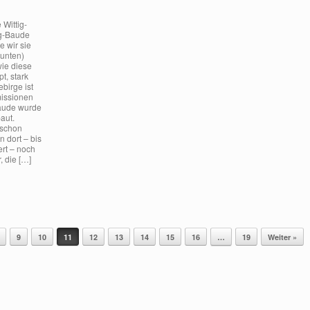
 Wittig-
g-Baude
e wir sie
(unten)
wie diese
t, stark
birge ist
missionen
aude wurde
aut.
 schon
 dort – bis
ert – noch
, die […]
9
10
11
12
13
14
15
16
…
19
Weiter »