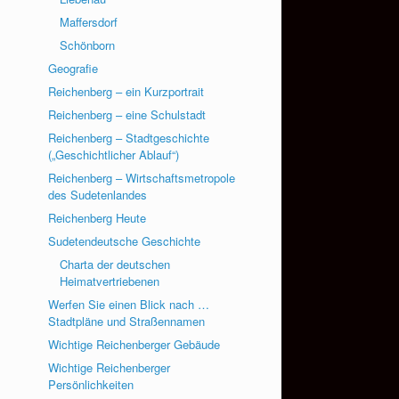
Maffersdorf
Schönborn
Geografie
Reichenberg – ein Kurzportrait
Reichenberg – eine Schulstadt
Reichenberg – Stadtgeschichte
(„Geschichtlicher Ablauf“)
Reichenberg – Wirtschaftsmetropole
des Sudetenlandes
Reichenberg Heute
Sudetendeutsche Geschichte
Charta der deutschen
Heimatvertriebenen
Werfen Sie einen Blick nach …
Stadtpläne und Straßennamen
Wichtige Reichenberger Gebäude
Wichtige Reichenberger
Persönlichkeiten