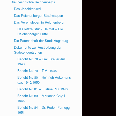
Die Geschichte Reichenbergs
Das Jeschkenlied
Das Reichenberger Stadtwappen
Das Vereinsleben in Reichenberg
Das letzte Stück Heimat – Die
Reichenberger Hütte
Die Patenschaft der Stadt Augsburg
Dokumente zur Austreibung der
Sudetendeutschen
Bericht Nr. 78 – Emil Breuer Juli
1948
Bericht Nr. 79 – T.M. 1945
Bericht Nr. 80 – Heinrich Ackerhans
u.a. 1945/1950
Bericht Nr. 81 – Justine Pilz 1946
Bericht Nr. 83 – Marianne Chytil
1946
Bericht Nr. 84 – Dr. Rudolf Fernegg
1951