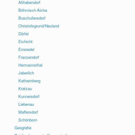
Althabendorf
Böhmisch-Aicha
Buschullersdorf
Christofsgrund/Neuland
Dörfel
Eichicht
Einsiedel
Franzendorf
Hermannsthal
Jaberlich
Katharinberg
Kratzau
Kunnersdorf
Liebenau
Maffersdorf
Schönborn
Geografie