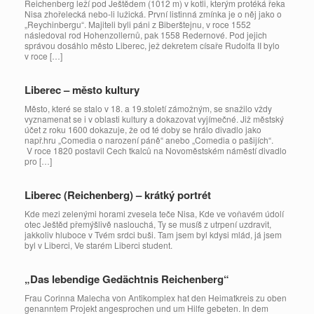
Reichenberg leží pod Ještědem (1012 m) v kotli, kterým protéká řeka
Nisa zhořelecká nebo-li lužická. První listinná zmínka je o něj jako o
„Reychinbergu“. Majiteli byli páni z Biberštejnu, v roce 1552
následoval rod Hohenzollernů, pak 1558 Redernové. Pod jejich
správou dosáhlo město Liberec, jež dekretem císaře Rudolfa II bylo
v roce […]
Liberec – město kultury
Město, které se stalo v 18. a 19.století zámožným, se snažilo vždy
vyznamenat se i v oblasti kultury a dokazovat vyjímečné. Již městský
účet z roku 1600 dokazuje, že od té doby se hrálo divadlo jako
např.hru „Comedia o narození páně“ anebo „Comedia o pašijích“.
V roce 1820 postavil Cech tkalců na Novoměstském náměstí divadlo
pro […]
Liberec (Reichenberg) – krátký portrét
Kde mezi zelenými horami zvesela teče Nisa, Kde ve voňavém údolí
otec Ještěd přemýšlivě naslouchá, Ty se musíš z utrpení uzdravit,
jakkoliv hluboce v Tvém srdci buši. Tam jsem byl kdysi mlád, já jsem
byl v Liberci, Ve starém Liberci student.
„Das lebendige Gedächtnis Reichenberg“
Frau Corinna Malecha von Antikomplex hat den Heimatkreis zu oben
genanntem Projekt angesprochen und um Hilfe gebeten. In dem