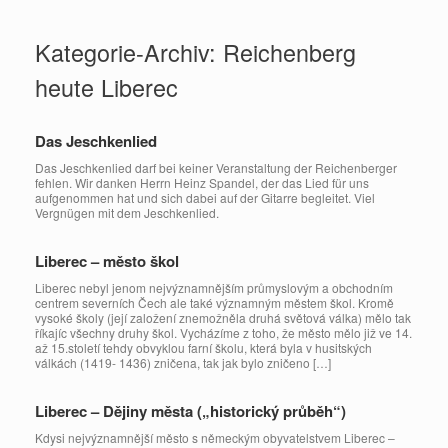
Zum
Inhalt
Kategorie-Archiv:
Reichenberg
springen
heute Liberec
Das Jeschkenlied
Das Jeschkenlied darf bei keiner Veranstaltung der Reichenberger
fehlen. Wir danken Herrn Heinz Spandel, der das Lied für uns
aufgenommen hat und sich dabei auf der Gitarre begleitet. Viel
Vergnügen mit dem Jeschkenlied.
Liberec – město škol
Liberec nebyl jenom nejvýznamnějším průmyslovým a obchodním
centrem severních Čech ale také významným městem škol. Kromě
vysoké školy (její založení znemožněla druhá světová válka) mělo tak
říkajíc všechny druhy škol. Vycházíme z toho, že město mělo již ve 14.
až 15.století tehdy obvyklou farní školu, která byla v husitských
válkách (1419- 1436) zničena, tak jak bylo zničeno […]
Liberec – Dějiny města („historický průběh“)
Kdysi nejvýznamnější město s německým obyvatelstvem Liberec –