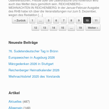
Ostereiersuchen, Freude über die Osterbräuche und hoffentlich wird
auch das Wetter dazu gemütlich sein. REICHENBERG –
WEIHNACHTEN IN REICHENBERG: In der Januar-Februar-Ausgabe
des RHB habe ich über die Veranstaltungen nur zum 5. Dezember,
wegen des Redaktion […]
Beitragsnavigation
« Zurück
1
…
5
6
7
8
9
10
11
12
13
14
15
…
19
Weiter »
Neueste Beiträge
76. Sudetendeutscher Tag in Brünn
Europawochen in Augsburg 2026
Märzgedenken 2026 in Stuttgart
Reichenberger Heimatkalender 2026
Weihnachtsbrief 2025 des Vorstands
Artikel
Aktuelles
(487)
Allgemein
(149)