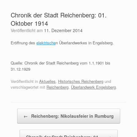
Zum
Inhalt
Chronik der Stadt Reichenberg: 01.
springen
Oktober 1914
Veröffentlicht am
11. Dezember 2014
Eröffnung des
elektrische
n Überlandwerkes in Engelsberg.
Quelle: Chronik der Stadt Reichenberg vom 1.1.1901 bis
31.12.1929
Veröffentlicht in
Aktuelles
,
Historisches Reichenberg
und
verschlagwortet mit
Reichenberg
,
Überlandwerk Engelsberg
.
Beitragsnavigation
←
Reichenberg: Nikolausfeier in Rumburg
Chronik der Stadt Reichenberg: 04.…
→