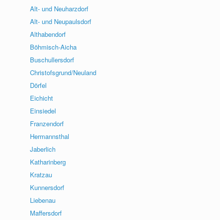
Alt- und Neuharzdorf
Alt- und Neupaulsdorf
Althabendorf
Böhmisch-Aicha
Buschullersdorf
Christofsgrund/Neuland
Dörfel
Eichicht
Einsiedel
Franzendorf
Hermannsthal
Jaberlich
Katharinberg
Kratzau
Kunnersdorf
Liebenau
Maffersdorf