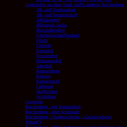
Gemeinden aus dem Stadt- und Landkreis Reichenberg
Alt- und Neuharzdorf
Alt- und Neupaulsdorf
Althabendorf
Böhmisch-Aicha
Buschullersdorf
Christofsgrund/Neuland
Dörfel
Eichicht
Einsiedel
Franzendorf
Hermannsthal
Jaberlich
Katharinberg
Kratzau
Kunnersdorf
Liebenau
Maffersdorf
Schönborn
Geografie
Reichenberg – ein Kurzportrait
Reichenberg – eine Schulstadt
Reichenberg – Stadtgeschichte („Geschichtlicher
Ablauf“)