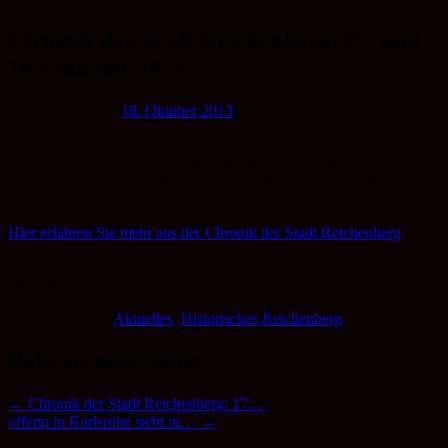
Zum
Inhalt
Chronik der Stadt Reichenberg: 17. und
springen
18. Oktober 1913
Veröffentlicht am
18. Oktober 2013
4. August 2014
Der hundertjährige Gedenktag der großen Völkerschlacht bei
Leipzig 1813 wird unter allseitiger Beteiligung der Bevölkerung
durch einen Fackelzug, Beflaggung und Beleuchtung der Häuser
sowie durch einen Festabend in der Turnhalle gefeiert.
Hier erfahren Sie mehr aus der Chronik der Stadt Reichenberg
Quelle: Chronik der Stadt Reichenberg vom 1.1.1901 bis
31.12.1929
Veröffentlicht in
Aktuelles
,
Historisches Reichenberg
.
Beitragsnavigation
←
Chronik der Stadt Reichenberg: 17.…
offerta in Karlsruhe steht in…
→