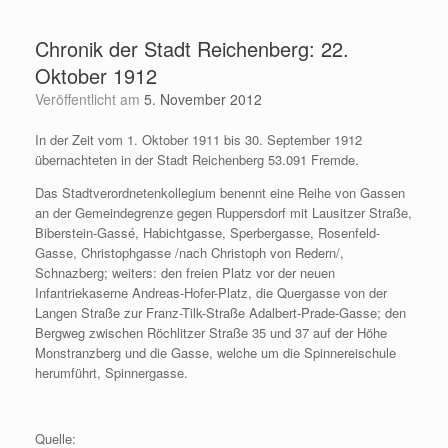
Zum
Inhalt
Chronik der Stadt Reichenberg: 22.
springen
Oktober 1912
Veröffentlicht am
5. November 2012
In der Zeit vom 1. Oktober 1911 bis 30. September 1912
übernachteten in der Stadt Reichenberg 53.091 Fremde.
Das Stadtverordnetenkollegium benennt eine Reihe von Gassen
an der Gemeindegrenze gegen Ruppersdorf mit Lausitzer Straße,
Biberstein-Gassé, Habichtgasse, Sperbergasse, Rosenfeld-
Gasse, Christophgasse /nach Christoph von Redern/,
Schnazberg; weiters: den freien Platz vor der neuen
Infantriekaserne Andreas-Hofer-Platz, die Quergasse von der
Langen Straße zur Franz-Tilk-Straße Adalbert-Prade-Gasse; den
Bergweg zwischen Röchlitzer Straße 35 und 37 auf der Höhe
Monstranzberg und die Gasse, welche um die Spinnereischule
herumführt, Spinnergasse.
Quelle: