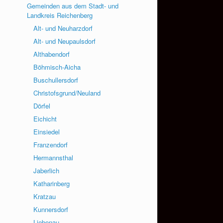
Gemeinden aus dem Stadt- und
Landkreis Reichenberg
Alt- und Neuharzdorf
Alt- und Neupaulsdorf
Althabendorf
Böhmisch-Aicha
Buschullersdorf
Christofsgrund/Neuland
Dörfel
Eichicht
Einsiedel
Franzendorf
Hermannsthal
Jaberlich
Katharinberg
Kratzau
Kunnersdorf
Liebenau