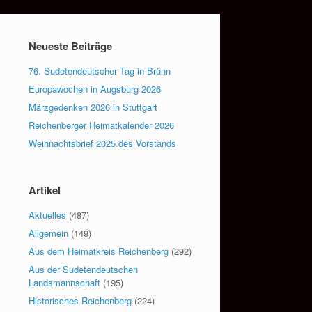
Neueste Beiträge
76. Sudetendeutscher Tag in Brünn
Europawochen in Augsburg 2026
Märzgedenken 2026 in Stuttgart
Reichenberger Heimatkalender 2026
Weihnachtsbrief 2025 des Vorstands
Artikel
Aktuelles
(487)
Allgemein
(149)
Aus dem Heimatkreis Reichenberg
(292)
Aus der Sudetendeutschen
Landsmannschaft
(195)
Historisches Reichenberg
(224)