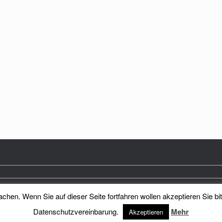
hen. Wenn Sie auf dieser Seite fortfahren wollen akzeptieren Sie bi
Heimatkreis Reichenberg Stadt und Land e.V.
Theme by
SiteOrigin
Datenschutzvereinbarung.
Mehr
Akzeptieren