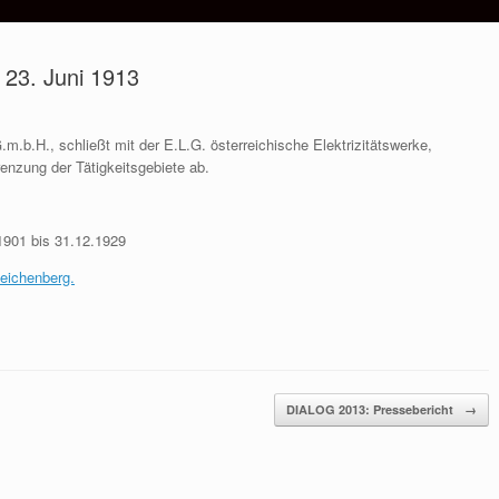
 23. Juni 1913
m.b.H., schließt mit der E.L.G. österreichische Elektrizitätswerke,
renzung der Tätigkeitsgebiete ab.
1901 bis 31.12.1929
Reichenberg.
DIALOG 2013: Pressebericht
→