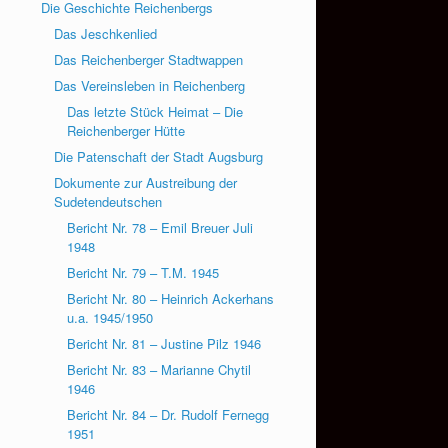
Die Geschichte Reichenbergs
Das Jeschkenlied
Das Reichenberger Stadtwappen
Das Vereinsleben in Reichenberg
Das letzte Stück Heimat – Die
Reichenberger Hütte
Die Patenschaft der Stadt Augsburg
Dokumente zur Austreibung der
Sudetendeutschen
Bericht Nr. 78 – Emil Breuer Juli
1948
Bericht Nr. 79 – T.M. 1945
Bericht Nr. 80 – Heinrich Ackerhans
u.a. 1945/1950
Bericht Nr. 81 – Justine Pilz 1946
Bericht Nr. 83 – Marianne Chytil
1946
Bericht Nr. 84 – Dr. Rudolf Fernegg
1951