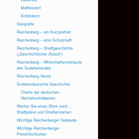
Maffersdorf
Schönborn
Geografie
Reichenberg – ein Kurzportrait
Reichenberg – eine Schulstadt
Reichenberg – Stadtgeschichte
(„Geschichtlicher Ablauf“)
Reichenberg – Wirtschaftsmetropole
des Sudetenlandes
Reichenberg Heute
Sudetendeutsche Geschichte
Charta der deutschen
Heimatvertriebenen
Werfen Sie einen Blick nach …
Stadtpläne und Straßennamen
Wichtige Reichenberger Gebäude
Wichtige Reichenberger
Persönlichkeiten