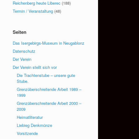
Reichenberg heute Liberec
(188)
Termin / Veranstaltung
(48)
Seiten
Das Isergebirgs-Museum in Neugablonz
Datenschutz
Der Verein
Der Verein stellt sich vor
Die Trachtenstube – unsere gute
Stube.
Grenzüberschreitende Arbeit 1989 –
1999
Grenzüberschreitende Arbeit 2000 –
2009
Heimatliteratur
Liebieg Denkmünze
Vorsitzende