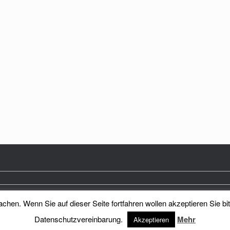
hen. Wenn Sie auf dieser Seite fortfahren wollen akzeptieren Sie bi
Heimatkreis Reichenberg Stadt und Land e.V.
Theme by
SiteOrigin
Datenschutzvereinbarung.
Mehr
Akzeptieren