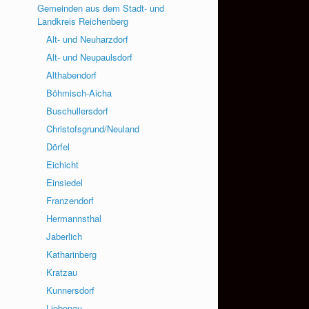
Gemeinden aus dem Stadt- und
Landkreis Reichenberg
Alt- und Neuharzdorf
Alt- und Neupaulsdorf
Althabendorf
Böhmisch-Aicha
Buschullersdorf
Christofsgrund/Neuland
Dörfel
Eichicht
Einsiedel
Franzendorf
Hermannsthal
Jaberlich
Katharinberg
Kratzau
Kunnersdorf
Liebenau