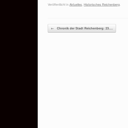
Veröffentlicht in
Aktuelles
,
Historisches Reichenberg
.
Beitragsnavigation
←
Chronik der Stadt Reichenberg: 23.…