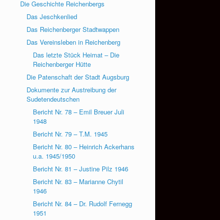
Die Geschichte Reichenbergs
Das Jeschkenlied
Das Reichenberger Stadtwappen
Das Vereinsleben in Reichenberg
Das letzte Stück Heimat – Die
Reichenberger Hütte
Die Patenschaft der Stadt Augsburg
Dokumente zur Austreibung der
Sudetendeutschen
Bericht Nr. 78 – Emil Breuer Juli
1948
Bericht Nr. 79 – T.M. 1945
Bericht Nr. 80 – Heinrich Ackerhans
u.a. 1945/1950
Bericht Nr. 81 – Justine Pilz 1946
Bericht Nr. 83 – Marianne Chytil
1946
Bericht Nr. 84 – Dr. Rudolf Fernegg
1951