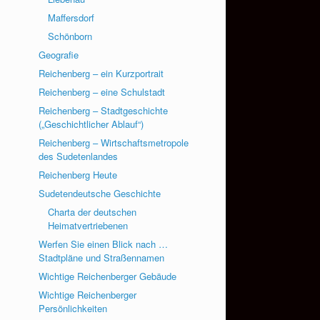
Maffersdorf
Schönborn
Geografie
Reichenberg – ein Kurzportrait
Reichenberg – eine Schulstadt
Reichenberg – Stadtgeschichte
(„Geschichtlicher Ablauf“)
Reichenberg – Wirtschaftsmetropole
des Sudetenlandes
Reichenberg Heute
Sudetendeutsche Geschichte
Charta der deutschen
Heimatvertriebenen
Werfen Sie einen Blick nach …
Stadtpläne und Straßennamen
Wichtige Reichenberger Gebäude
Wichtige Reichenberger
Persönlichkeiten