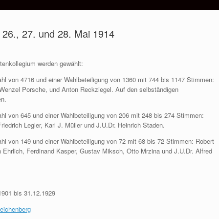
 26., 27. und 28. Mai 1914
tenkollegium werden gewählt:
hl von 4716 und einer Wahlbeteiligung von 1360 mit 744 bis 1147 Stimmen:
 Wenzel Porsche, und Anton Reckziegel. Auf den selbständigen
en.
hl von 645 und einer Wahlbeteiligung von 206 mit 248 bis 274 Stimmen:
iedrich Legler, Karl J. Müller und J.U.Dr. Heinrich Staden.
l von 149 und einer Wahlbeteiligung von 72 mit 68 bis 72 Stimmen: Robert
n Ehrlich, Ferdinand Kasper, Gustav Miksch, Otto Mrzina und J.U.Dr. Alfred
1901 bis 31.12.1929
Reichenberg