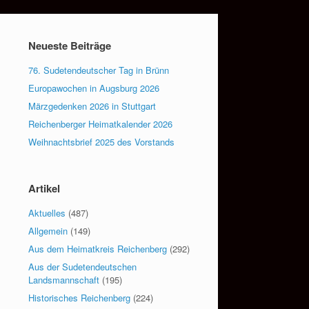
Neueste Beiträge
76. Sudetendeutscher Tag in Brünn
Europawochen in Augsburg 2026
Märzgedenken 2026 in Stuttgart
Reichenberger Heimatkalender 2026
Weihnachtsbrief 2025 des Vorstands
Artikel
Aktuelles
(487)
Allgemein
(149)
Aus dem Heimatkreis Reichenberg
(292)
Aus der Sudetendeutschen
Landsmannschaft
(195)
Historisches Reichenberg
(224)