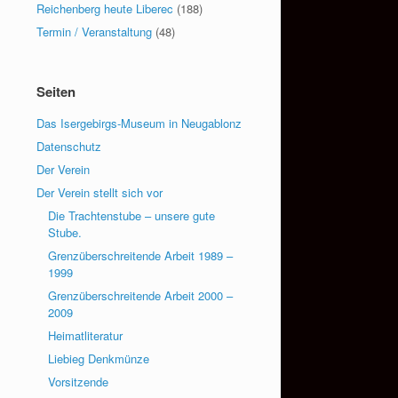
Reichenberg heute Liberec
(188)
Termin / Veranstaltung
(48)
Seiten
Das Isergebirgs-Museum in Neugablonz
Datenschutz
Der Verein
Der Verein stellt sich vor
Die Trachtenstube – unsere gute
Stube.
Grenzüberschreitende Arbeit 1989 –
1999
Grenzüberschreitende Arbeit 2000 –
2009
Heimatliteratur
Liebieg Denkmünze
Vorsitzende