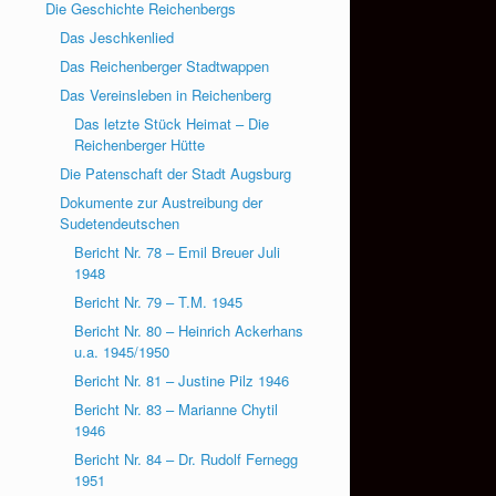
Die Geschichte Reichenbergs
Das Jeschkenlied
Das Reichenberger Stadtwappen
Das Vereinsleben in Reichenberg
Das letzte Stück Heimat – Die
Reichenberger Hütte
Die Patenschaft der Stadt Augsburg
Dokumente zur Austreibung der
Sudetendeutschen
Bericht Nr. 78 – Emil Breuer Juli
1948
Bericht Nr. 79 – T.M. 1945
Bericht Nr. 80 – Heinrich Ackerhans
u.a. 1945/1950
Bericht Nr. 81 – Justine Pilz 1946
Bericht Nr. 83 – Marianne Chytil
1946
Bericht Nr. 84 – Dr. Rudolf Fernegg
1951