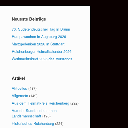
Neueste Beiträge
76. Sudetendeutscher Tag in Brünn
Europawochen in Augsburg 2026
Märzgedenken 2026 in Stuttgart
Reichenberger Heimatkalender 2026
Weihnachtsbrief 2025 des Vorstands
Artikel
Aktuelles
(487)
Allgemein
(149)
Aus dem Heimatkreis Reichenberg
(292)
Aus der Sudetendeutschen
Landsmannschaft
(195)
Historisches Reichenberg
(224)