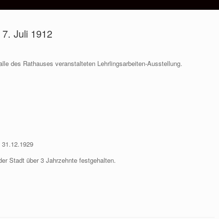
7. Juli 1912
lle des Rathauses veranstalteten Lehrlingsarbeiten-Ausstellung.
s 31.12.1929
der Stadt über 3 Jahrzehnte festgehalten.