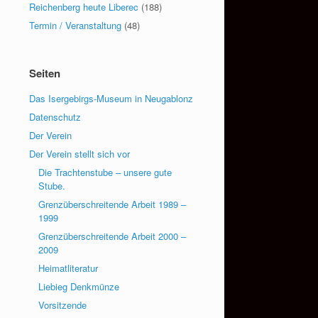
Reichenberg heute Liberec
(188)
Termin / Veranstaltung
(48)
Seiten
Das Isergebirgs-Museum in Neugablonz
Datenschutz
Der Verein
Der Verein stellt sich vor
Die Trachtenstube – unsere gute
Stube.
Grenzüberschreitende Arbeit 1989 –
1999
Grenzüberschreitende Arbeit 2000 –
2009
Heimatliteratur
Liebieg Denkmünze
Vorsitzende