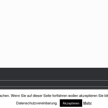
hen. Wenn Sie auf dieser Seite fortfahren wollen akzeptieren Sie bi
Heimatkreis Reichenberg Stadt und Land e.V.
Theme by
SiteOrigin
Datenschutzvereinbarung.
Mehr
Akzeptieren