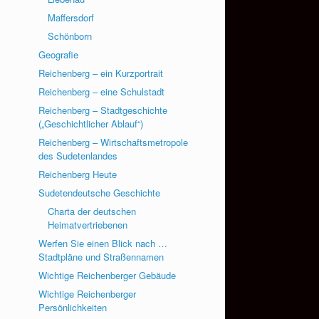
Maffersdorf
Schönborn
Geografie
Reichenberg – ein Kurzportrait
Reichenberg – eine Schulstadt
Reichenberg – Stadtgeschichte
(„Geschichtlicher Ablauf“)
Reichenberg – Wirtschaftsmetropole
des Sudetenlandes
Reichenberg Heute
Sudetendeutsche Geschichte
Charta der deutschen
Heimatvertriebenen
Werfen Sie einen Blick nach …
Stadtpläne und Straßennamen
Wichtige Reichenberger Gebäude
Wichtige Reichenberger
Persönlichkeiten