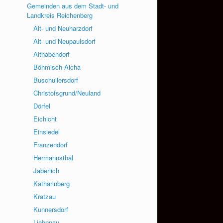
Gemeinden aus dem Stadt- und
Landkreis Reichenberg
Alt- und Neuharzdorf
Alt- und Neupaulsdorf
Althabendorf
Böhmisch-Aicha
Buschullersdorf
Christofsgrund/Neuland
Dörfel
Eichicht
Einsiedel
Franzendorf
Hermannsthal
Jaberlich
Katharinberg
Kratzau
Kunnersdorf
Liebenau