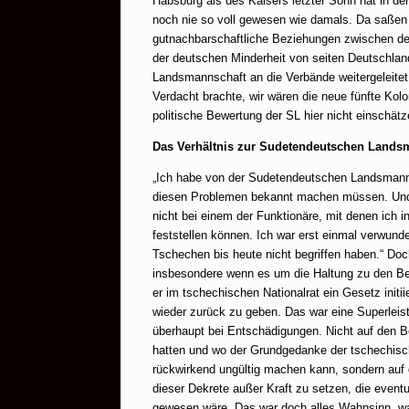
Habsburg als des Kaisers letzter Sohn hat in der
noch nie so voll gewesen wie damals. Da saßen 
gutnachbarschaftliche Beziehungen zwischen de
der deutschen Minderheit von seiten Deutschlan
Landsmannschaft an die Verbände weitergeleitet.
Verdacht brachte, wir wären die neue fünfte Kol
politische Bewertung der SL hier nicht einschätz
Das Verhältnis zur Sudetendeutschen Lands
„Ich habe von der Sudetendeutschen Landsmanns
diesen Problemen bekannt machen müssen. Und i
nicht bei einem der Funktionäre, mit denen ic
feststellen können. Ich war erst einmal verwund
Tschechen bis heute nicht begriffen haben.“ Do
insbesondere wenn es um die Haltung zu den B
er im tschechischen Nationalrat ein Gesetz initi
wieder zurück zu geben. Das war eine Superleis
überhaupt bei Entschädigungen. Nicht auf den B
hatten und wo der Grundgedanke der tschechisch
rückwirkend ungültig machen kann, sondern au
dieser Dekrete außer Kraft zu setzen, die even
gewesen wäre. Das war doch alles Wahnsinn, w