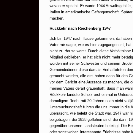
wovon er spricht. Er wurde 1944 Anwaltsgehilfe,
Italien in amerikanische Gefangenschaft. Später
machen.
Rückkehr nach Reichenberg 1947
„Ich bin 1947 nach Hause gekommen, da haben w
Vater mir sagte, wie es hier zugegangen ist, h
nicht zu Hause warst. Durch diese Verhältnisse 
Mitglied geblieben, er hat sich nicht mehr betätig
worden mit seiner Schwester und seinem Bruder
Gemeindediener diese damals Verhafteteten den
gemacht worden, alle drei haben dann für den G
vor dem Gericht eine Aussage zu machen, die d
meines Vaters derart grauenhaft, dass man wahr
Rückkehr landete Scholz erst einmal in Untersuc
damaligem Recht mit 20 Jahren noch nicht volljä
Untersuchungshaft fuhren die uns immer in die Ar
überrascht, wie belebt die Stadt war. 1947 war 
beigetragen, die 1938 geflohen sind, die dann 
gegenüber unseren Landsleuten beteiligt. Die Bes
oder sonstwoher. Interessante Erlebnisse habe 