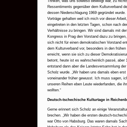
Trinken, was uns sowieso bewilligt war, zu nic
Ressentiments gegenüber dem Kulturverband der 
dessen Niederschlagung 1969 gegründet wurde. „I
Vorträge gehalten weil ich mich vor dieser Arbeit
eingetreten in den letzten Tagen, schon nach d
Verhältnisse zu bringen. Wir sind damals mit de
Kongress in Prag den Vorstand dazu zu bringen
sich nicht für einen demokratischen Vorstand en
dem Kulturverband vor, besonders in den frühen 9
erreicht, wenn sie sich zu dieser Demokratisier
betont, heute ist es wahrscheinlich passé, aber
entstand dann aber die Landesversammlung der 
Scholz wurde.
„Wir haben uns damals eben erst
voneinander früher gewusst. Ich muss sagen, ich
unseren Reihen eben Leute wiederfanden, die i
wollten.“
Deutsch-tschechische Kulturtage in Reichen
Gerne erinnert sich Scholz an einige Veranstal
brechen. „Wir haben die ersten deutsch-tschechi
war Otto von Habsburg. Das waren damals Sache