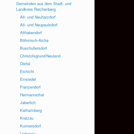
Gemeinden aus dem Stadt- und
Landkreis Reichenberg
Alt- und Neuharzdorf
Alt- und Neupaulsdorf
Althabendorf
Böhmisch-Aicha
Buschullersdorf
Christofsgrund/Neuland
Dörfel
Eichicht
Einsiedel
Franzendorf
Hermannsthal
Jaberlich
Katharinberg
Kratzau
Kunnersdorf
Liebenau