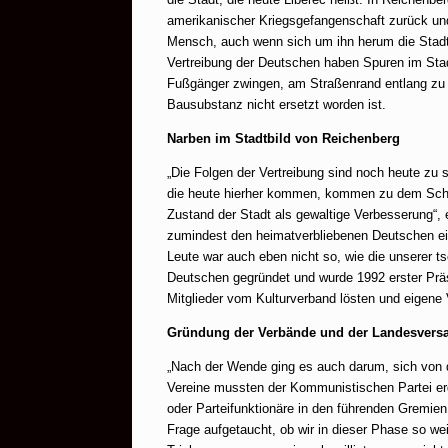
amerikanischer Kriegsgefangenschaft zurück und
Mensch, auch wenn sich um ihn herum die Stadt 
Vertreibung der Deutschen haben Spuren im Stadt
Fußgänger zwingen, am Straßenrand entlang zu g
Bausubstanz nicht ersetzt worden ist.
Narben im Stadtbild von Reichenberg
„Die Folgen der Vertreibung sind noch heute zu 
die heute hierher kommen, kommen zu dem Schlu
Zustand der Stadt als gewaltige Verbesserung“, 
zumindest den heimatverbliebenen Deutschen ein
Leute war auch eben nicht so, wie die unserer t
Deutschen gegründet und wurde 1992 erster Präs
Mitglieder vom Kulturverband lösten und eigene 
Gründung der Verbände und der Landesver
„Nach der Wende ging es auch darum, sich von d
Vereine mussten der Kommunistischen Partei erg
oder Parteifunktionäre in den führenden Gremien
Frage aufgetaucht, ob wir in dieser Phase so we