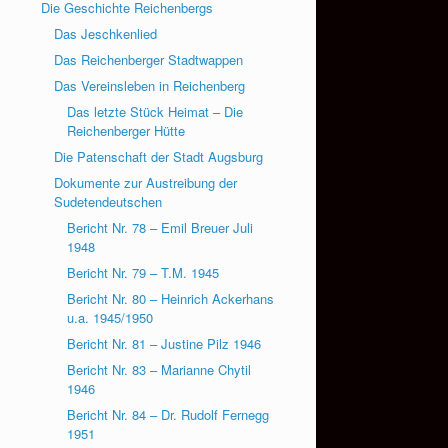
Die Geschichte Reichenbergs
Das Jeschkenlied
Das Reichenberger Stadtwappen
Das Vereinsleben in Reichenberg
Das letzte Stück Heimat – Die
Reichenberger Hütte
Die Patenschaft der Stadt Augsburg
Dokumente zur Austreibung der
Sudetendeutschen
Bericht Nr. 78 – Emil Breuer Juli
1948
Bericht Nr. 79 – T.M. 1945
Bericht Nr. 80 – Heinrich Ackerhans
u.a. 1945/1950
Bericht Nr. 81 – Justine Pilz 1946
Bericht Nr. 83 – Marianne Chytil
1946
Bericht Nr. 84 – Dr. Rudolf Fernegg
1951