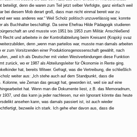
eteiligt, denn die waren zum Teil jetzt selber Verfolgte, ganz einfach weil
r bei diesem Mob derart groß, dass man nicht einmal bereit war zu
 und wer was anderes war.“
Weil Scholz politisch unzuverlässig war, konnte
er als Buchhalter beschäftigt. Da seine Ehefrau Hilde Pädagogik studieren
bürgerschaft an und musste von 1951 bis 1953 zum Militär. Anschließend
t Recht und arbeitete in der Kontrollabteilung beim Kreisamt (Krajský svaz
 weiterzubilden, denn „wenn man parteilos war, musste man damals arbeiten
de er zum Vorsitzenden einer Produktionsgenossenschaft gewählt, nach
fen, „weil ich als Deutscher mit vielen Westverbindungen diese Funktion
Amt zurück, wo er 1987 als Abteilungsleiter für Ökonomie in Rente ging.
kelkinder hat, bereits Witwer.
Gefragt, was die Vertreibung, die schließlich
 Scholz weiter aus:
„Ich stehe auch auf dem Standpunkt, dass die
. Kolonne, wie Zeman das gesagt hat, geworden ist, weil sie auf eine
hingearbeitet hat. Wenn man die Dokumente liest, z.B. das Memoradnum,
 1937, und das kann ja jeder nachlesen, nur ein Ignorant könnte das heute
sdelikt ansehen kann, was damals passiert ist, ist auch wieder
echtfertigt, bezweile ich stark. Ich gehe eher davon aus, dass die