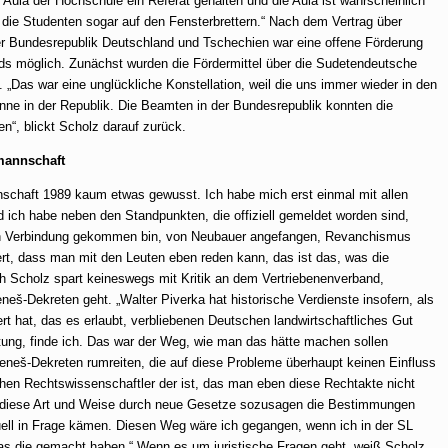
 Aula der Hochschule ein Referat gehalten und die Aula ist wahrscheinlich
die Studenten sogar auf den Fensterbrettern.“
Nach dem Vertrag über
r Bundesrepublik Deutschland und Tschechien war eine offene Förderung
ds möglich. Zunächst wurden die Fördermittel über die Sudetendeutsche
 „Das war eine unglückliche Konstellation, weil die uns immer wieder in den
onne in der Republik. Die Beamten in der Bundesrepublik konnten die
en“, blickt Scholz darauf zurück.
mannschaft
chaft 1989 kaum etwas gewusst. Ich habe mich erst einmal mit allen
ch habe neben den Standpunkten, die offiziell gemeldet worden sind,
h in Verbindung gekommen bin, von Neubauer angefangen, Revanchismus
ert, dass man mit den Leuten eben reden kann, das ist das, was die
ch Scholz spart keineswegs mit Kritik an dem Vertriebenenverband,
eneš-Dekreten geht.
„Walter Piverka hat historische Verdienste insofern, als
iert hat, das es erlaubt, verbliebenen Deutschen landwirtschaftliches Gut
tung, finde ich. Das war der Weg, wie man das hätte machen sollen
eneš-Dekreten rumreiten, die auf diese Probleme überhaupt keinen Einfluss
en Rechtswissenschaftler der ist, das man eben diese Rechtakte nicht
f diese Art und Weise durch neue Gesetze sozusagen die Bestimmungen
tuell in Frage kämen. Diesen Weg wäre ich gegangen, wenn ich in der SL
as die gemacht haben.“
Wenn es um juristische Fragen geht, weiß Scholz,