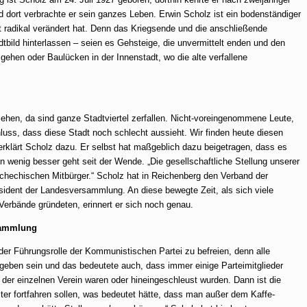
 dort verbrachte er sein ganzes Leben. Erwin Scholz ist ein bodenständiger
radikal verändert hat. Denn das Kriegsende und die anschließende
bild hinterlassen – seien es Gehsteige, die unvermittelt enden und den
ehen oder Baulücken in der Innenstadt, wo die alte verfallene
sehen, da sind ganze Stadtviertel zerfallen. Nicht-voreingenommene Leute,
ss, dass diese Stadt noch schlecht aussieht. Wir finden heute diesen
erklärt Scholz dazu.
Er selbst hat maßgeblich dazu beigetragen, dass es
 wenig besser geht seit der Wende. „Die gesellschaftliche Stellung unserer
schechischen Mitbürger.“ Scholz hat in Reichenberg den Verband der
ident der Landesversammlung. An diese bewegte Zeit, als sich viele
Verbände gründeten, erinnert er sich noch genau.
sammlung
er Führungsrolle der Kommunistischen Partei zu befreien, denn alle
eben sein und das bedeutete auch, dass immer einige Parteimitglieder
 der einzelnen Verein waren oder hineingeschleust wurden. Dann ist die
iter fortfahren sollen, was bedeutet hätte, dass man außer dem Kaffe-