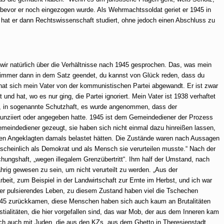
 bevor er noch eingezogen wurde. Als Wehrmachtssoldat geriet er 1945 in
 hat er dann Rechtswissenschaft studiert, ohne jedoch einen Abschluss zu
ir natürlich über die Verhältnisse nach 1945 gesprochen. Das, was mein
at immer dann in dem Satz geendet, du kannst von Glück reden, dass du
hat sich mein Vater von der kommunistischen Partei abgewandt. Er ist zwar
t und hat, wo es nur ging, die Partei ignoriert. Mein Vater ist 1938 verhaftet
, in sogenannte Schutzhaft, es wurde angenommen, dass der
unziiert oder angegeben hatte. 1945 ist dem Gemeindediener der Prozess
emeindediener gezeugt, sie haben sich nicht einmal dazu hinreißen lassen,
en Angeklagten damals belastet hätten. Die Zustände waren nach Aussagen
scheinlich als Demokrat und als Mensch sie verurteilen musste.“
Nach der
hungshaft, „wegen illegalem Grenzübertritt“. Ihm half der Umstand, nach
hrig gewesen zu sein, um nicht verurteilt zu werden.
„Aus der
beit, zum Beispiel in der Landwirtschaft zur Ernte im Herbst, und ich war
hier pulsierendes Leben, zu diesem Zustand haben viel die Tschechen
1945 zurückkamen, diese Menschen haben sich auch kaum an Brutalitäten
tialitäten, die hier vorgefallen sind, das war Mob, der aus dem Inneren kam
ich auch mit Juden, die aus den KZs, aus dem Ghetto in Theresienstadt