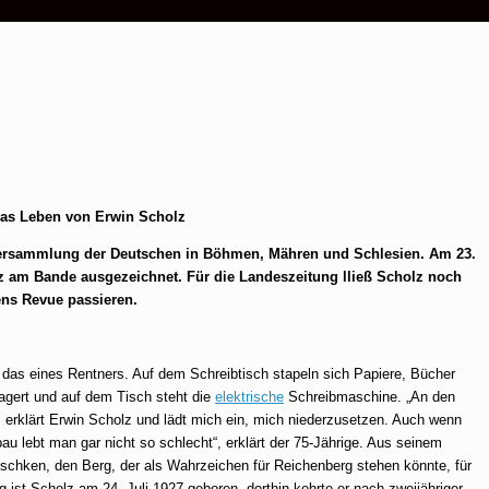
 Das Leben von Erwin Scholz
ersammlung der Deutschen in Böhmen, Mähren und Schlesien. Am 23.
z am Bande ausgezeichnet. Für die Landeszeitung lließ Scholz noch
ens Revue passieren.
das eines Rentners. Auf dem Schreibtisch stapeln sich Papiere, Bücher
agert und auf dem Tisch steht die
elektrische
Schreibmaschine. „An den
erklärt Erwin Scholz und lädt mich ein, mich niederzusetzen. Auch wenn
au lebt man gar nicht so schlecht“, erklärt der 75-Jährige. Aus seinem
schken, den Berg, der als Wahrzeichen für Reichenberg stehen könnte, für
g ist Scholz am 24. Juli 1927 geboren, dorthin kehrte er nach zweijähriger