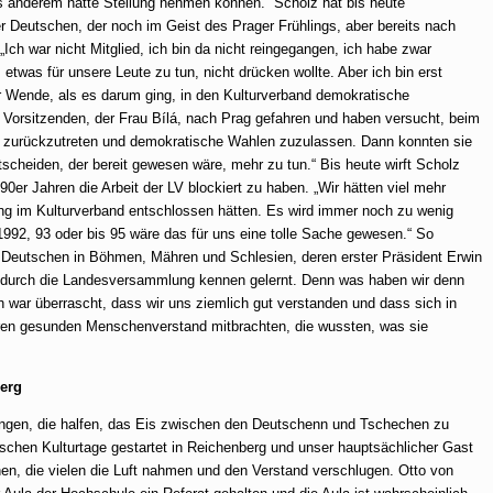
hts anderem hätte Stellung nehmen können.“
Scholz hat bis heute
Deutschen, der noch im Geist des Prager Frühlings, aber bereits nach
ch war nicht Mitglied, ich bin da nicht reingegangen, ich habe zwar
, etwas für unsere Leute zu tun, nicht drücken wollte. Aber ich bin erst
er Wende, als es darum ging, in den Kulturverband demokratische
r Vorsitzenden, der Frau Bílá, nach Prag gefahren und haben versucht, beim
, zurückzutreten und demokratische Wahlen zuzulassen. Dann konnten sie
tscheiden, der bereit gewesen wäre, mehr zu tun.“
Bis heute wirft Scholz
0er Jahren die Arbeit der LV blockiert zu haben. „Wir hätten viel mehr
ung im Kulturverband entschlossen hätten. Es wird immer noch zu wenig
 1992, 93 oder bis 95 wäre das für uns eine tolle Sache gewesen.“ So
Deutschen in Böhmen, Mähren und Schlesien, deren erster Präsident Erwin
 durch die Landesversammlung kennen gelernt. Denn was haben wir denn
 war überrascht, dass wir uns ziemlich gut verstanden und dass sich in
hren gesunden Menschenverstand mitbrachten, die wussten, was sie
berg
tungen, die halfen, das Eis zwischen den Deutschenn und Tschechen zu
schen Kulturtage gestartet in Reichenberg und unser hauptsächlicher Gast
n, die vielen die Luft nahmen und den Verstand verschlugen. Otto von