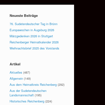
Neueste Beiträge
76. Sudetendeutscher Tag in Brünn
Europawochen in Augsburg 2026
Märzgedenken 2026 in Stuttgart
Reichenberger Heimatkalender 2026
Weihnachtsbrief 2025 des Vorstands
Artikel
Aktuelles
(487)
Allgemein
(149)
Aus dem Heimatkreis Reichenberg
(292)
Aus der Sudetendeutschen
Landsmannschaft
(195)
Historisches Reichenberg
(224)