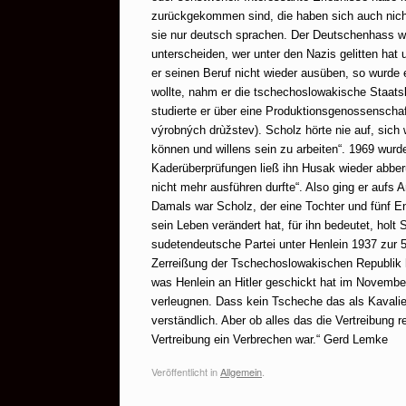
zurückgekommen sind, die haben sich auch nicht b
sie nur deutsch sprachen. Der Deutschenhass wa
unterscheiden, wer unter den Nazis gelitten hat
er seinen Beruf nicht wieder ausüben, so wurde 
wollte, nahm er die tschechoslowakische Staats
studierte er über eine Produktionsgenossenschaf
výrobných drùžstev). Scholz hörte nie auf, sich
können und willens sein zu arbeiten“. 1969 wur
Kaderüberprüfungen ließ ihn Husak wieder abberu
nicht mehr ausführen durfte“. Also ging er aufs 
Damals war Scholz, der eine Tochter und fünf En
sein Leben verändert hat, für ihn bedeutet, holt
sudetendeutsche Partei unter Henlein 1937 zur 5
Zerreißung der Tschechoslowakischen Republik 
was Henlein an Hitler geschickt hat im November
verleugnen. Dass kein Tscheche das als Kavalier
verständlich. Aber ob alles das die Vertreibung r
Vertreibung ein Verbrechen war.“
Gerd Lemke
Veröffentlicht in
Allgemein
.