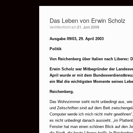
Zum
Inhalt
Das Leben von Erwin Scholz
springen
Veröffentlicht am
21. Juni 2009
Ausgabe 09/03, 29. April 2003
Politik
Von Reichenberg über Italien nach Liberec:
Erwin Scholz war Mitbegründer der Landesv
April wurde er mit dem Bundesverdienstkreu
ein Mal die wichtigsten Momente seines Leb
Reichenberg.
Das Wohnzimmer sieht nicht unbedingt aus, wie 
und Zeitschriften sind auf dem Bett zwischengel
Computer werde ich mich nicht mehr gewöhnen“, 
es nicht unbedingt danach aussieht, „im Plattenb
Fenster hat man einen schönen Blick auf den Je
die Stadt, die heute Liberec heißt.
In Reichenber