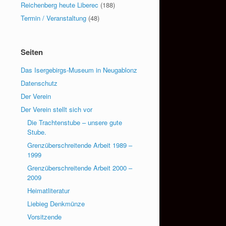
Reichenberg heute Liberec
(188)
Termin / Veranstaltung
(48)
Seiten
Das Isergebirgs-Museum in Neugablonz
Datenschutz
Der Verein
Der Verein stellt sich vor
Die Trachtenstube – unsere gute
Stube.
Grenzüberschreitende Arbeit 1989 –
1999
Grenzüberschreitende Arbeit 2000 –
2009
Heimatliteratur
Liebieg Denkmünze
Vorsitzende