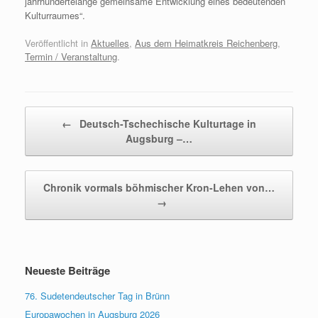
jahrhundertelange gemeinsame Entwicklung eines bedeutenden
Kulturraumes“.
Veröffentlicht in
Aktuelles
,
Aus dem Heimatkreis Reichenberg
,
Termin / Veranstaltung
.
Beitragsnavigation
←
Deutsch-Tschechische Kulturtage in
Augsburg –…
Chronik vormals böhmischer Kron-Lehen von…
→
Neueste Beiträge
76. Sudetendeutscher Tag in Brünn
Europawochen in Augsburg 2026