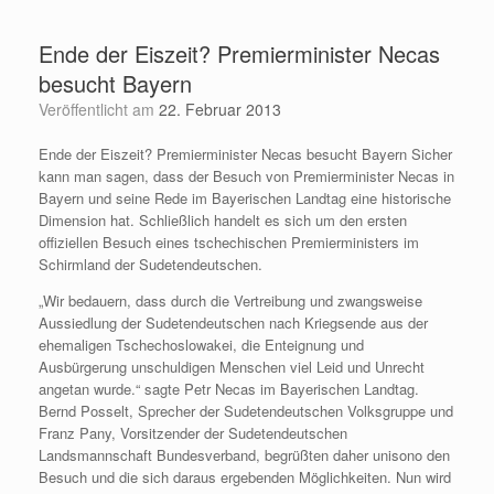
Zum
Inhalt
Ende der Eiszeit? Premierminister Necas
springen
besucht Bayern
Veröffentlicht am
22. Februar 2013
Ende der Eiszeit? Premierminister Necas besucht Bayern Sicher
kann man sagen, dass der Besuch von Premierminister Necas in
Bayern und seine Rede im Bayerischen Landtag eine historische
Dimension hat. Schließlich handelt es sich um den ersten
offiziellen Besuch eines tschechischen Premierministers im
Schirmland der Sudetendeutschen.
„Wir bedauern, dass durch die Vertreibung und zwangsweise
Aussiedlung der Sudetendeutschen nach Kriegsende aus der
ehemaligen Tschechoslowakei, die Enteignung und
Ausbürgerung unschuldigen Menschen viel Leid und Unrecht
angetan wurde.“ sagte Petr Necas im Bayerischen Landtag.
Bernd Posselt, Sprecher der Sudetendeutschen Volksgruppe und
Franz Pany, Vorsitzender der Sudetendeutschen
Landsmannschaft Bundesverband, begrüßten daher unisono den
Besuch und die sich daraus ergebenden Möglichkeiten. Nun wird