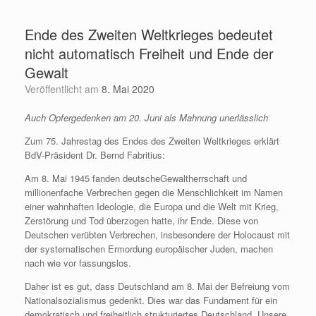
Zum
Inhalt
Ende des Zweiten Weltkrieges bedeutet
springen
nicht automatisch Freiheit und Ende der
Gewalt
Veröffentlicht am
8. Mai 2020
Auch Opfergedenken am 20. Juni als Mahnung unerlässlich
Zum 75. Jahrestag des Endes des Zweiten Weltkrieges erklärt
BdV-Präsident Dr. Bernd Fabritius:
Am 8. Mai 1945 fanden deutscheGewaltherrschaft und
millionenfache Verbrechen gegen die Menschlichkeit im Namen
einer wahnhaften Ideologie, die Europa und die Welt mit Krieg,
Zerstörung und Tod überzogen hatte, ihr Ende. Diese von
Deutschen verübten Verbrechen, insbesondere der Holocaust mit
der systematischen Ermordung europäischer Juden, machen
nach wie vor fassungslos.
Daher ist es gut, dass Deutschland am 8. Mai der Befreiung vom
Nationalsozialismus gedenkt. Dies war das Fundament für ein
demokratisch und freiheitlich strukturiertes Deutschland. Unsere