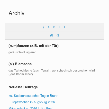
Zum
Inhalt
Archiv
springen
(
A
B
E
F
(R
(S
(rum)fauzen (z.B. mit der Tür)
geräuschvoll agieren
(s’) Biemsche
das Tschechische (auch Terrain, wo tschechisch gesprochen wird
(„das Böhmische“)
Neueste Beiträge
76. Sudetendeutscher Tag in Brünn
Europawochen in Augsburg 2026
Märzgedenken 2026 in Stuttgart