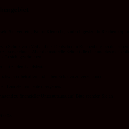
hengebiet
in Stellvertreter, Bruno Klemsche, sind seit gestern in Reichenberg u
Erwin Scholz vom Verband der Deutschen in Reichenberg bei deutsche
 zu verzeichnen. Aber die materelle Seite ist die eine und das menschl
ns Gesicht geschrieben.
ontakt zu den Landsleuten.
Hochwasser betroffen und haben Schäden zu verzeichnen.
fenen Landsleuten heute übergeben.
gend zu finanzieller Unterstützung auf. Bitte spenden Sie an
700 08