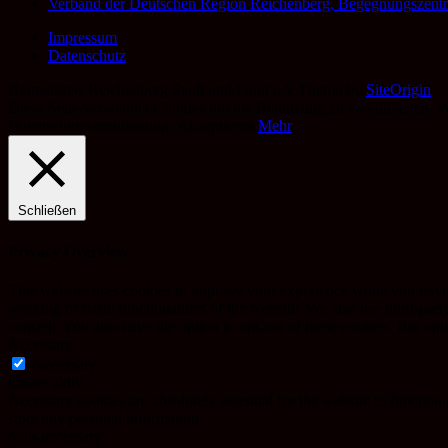
Verband der Deutschen Region Reichenberg, Begegnungszent
Impressum
Datenschutz
Heimatkreis Reichenberg Stadt und Land e.V.
Theme by
SiteOrigin
Diese Seite verwendet Cookies um die Benutzung zu vereinfachen. Wen
Datenschutzvereinbarung.
Akzeptieren
Mehr
Schließen
Privacy Overview
This website uses cookies to improve your experience while you navigat
working of basic functionalities of the website. We also use third-pa
consent. You also have the option to opt-out of these cookies. But op
Necessary
Necessary
immer aktiv
Necessary cookies are absolutely essential for the website to function 
store any personal information.
Non-necessary