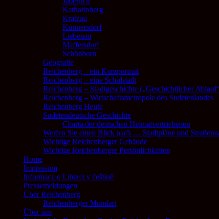
Jaberlich
Katharinberg
Kratzau
Kunnersdorf
Liebenau
Maffersdorf
Schönborn
Geografie
Reichenberg – ein Kurzportrait
Reichenberg – eine Schulstadt
Reichenberg – Stadtgeschichte („Geschichtlicher Ablauf
Reichenberg – Wirtschaftsmetropole des Sudetenlandes
Reichenberg Heute
Sudetendeutsche Geschichte
Charta der deutschen Heimatvertriebenen
Werfen Sie einen Blick nach … Stadtpläne und Straßen
Wichtige Reichenberger Gebäude
Wichtige Reichenberger Persönlichkeiten
Home
Impressum
Informace o Liberci v češtině
Pressemeldungen
Über Reichenberg
Reichenberger Mundart
Über uns