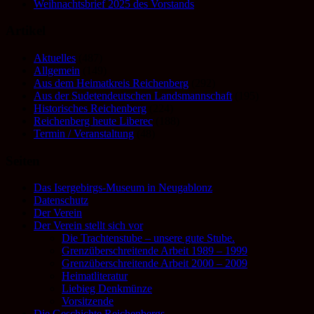
Weihnachtsbrief 2025 des Vorstands
Artikel
Aktuelles
(487)
Allgemein
(149)
Aus dem Heimatkreis Reichenberg
(292)
Aus der Sudetendeutschen Landsmannschaft
(195)
Historisches Reichenberg
(224)
Reichenberg heute Liberec
(188)
Termin / Veranstaltung
(48)
Seiten
Das Isergebirgs-Museum in Neugablonz
Datenschutz
Der Verein
Der Verein stellt sich vor
Die Trachtenstube – unsere gute Stube.
Grenzüberschreitende Arbeit 1989 – 1999
Grenzüberschreitende Arbeit 2000 – 2009
Heimatliteratur
Liebieg Denkmünze
Vorsitzende
Die Geschichte Reichenbergs