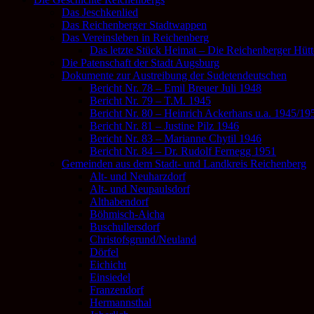
Das Jeschkenlied
Das Reichenberger Stadtwappen
Das Vereinsleben in Reichenberg
Das letzte Stück Heimat – Die Reichenberger Hütt
Die Patenschaft der Stadt Augsburg
Dokumente zur Austreibung der Sudetendeutschen
Bericht Nr. 78 – Emil Breuer Juli 1948
Bericht Nr. 79 – T.M. 1945
Bericht Nr. 80 – Heinrich Ackerhans u.a. 1945/19
Bericht Nr. 81 – Justine Pilz 1946
Bericht Nr. 83 – Marianne Chytil 1946
Bericht Nr. 84 – Dr. Rudolf Fernegg 1951
Gemeinden aus dem Stadt- und Landkreis Reichenberg
Alt- und Neuharzdorf
Alt- und Neupaulsdorf
Althabendorf
Böhmisch-Aicha
Buschullersdorf
Christofsgrund/Neuland
Dörfel
Eichicht
Einsiedel
Franzendorf
Hermannsthal