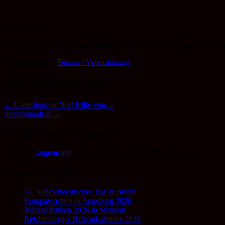
Der Vorstand
Fuer Ihre grosszügige Zuwendung an die Geschädigten möchten wir un
Veröffentlicht in
Termin / Veranstaltung
.
Beitragsnavigation
←
Landsleute in Not! Hilfe von…
Spendenaufruf
→
Schreibe einen Kommentar
Du musst
angemeldet
sein, um einen Kommentar abzugeben.
Neueste Beiträge
76. Sudetendeutscher Tag in Brünn
Europawochen in Augsburg 2026
Märzgedenken 2026 in Stuttgart
Reichenberger Heimatkalender 2026