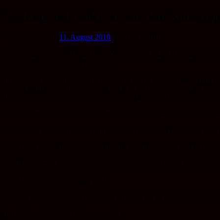
Zum
Erste eigene Eindrücke aus dem Katastrop
Inhalt
springen
Veröffentlicht am
11. August 2010
11. August 2010
Der Vorsitzende des Heimatkreis Reichenberg, Klaus Hoffmann, und se
Schäden in Nordböhmen gemacht.
In Weisskirchen, Grottau, Kratzau, Raspenau waren die beiden mit 
Soweit heute abzusehen ist, sind Gott sei Dank nur materielle Schäden
Regen zu einer neuen Katastrophe führen kann, steht den Menschen i
Friedland ist nach wie vor nur schwer zugänglich. Und es fehlt der K
Hermsdorf, Einsiedel und Neundorf bei Kratzau sind ebenfalls vom 
Eine spontane erste finanzielle Hilfe hat der Heimatkreis den Betrof
Der Heimatkreis Reichenberg und derVerband der Deutschen rufen drin
den Heimatkreis Reichenberg e.V.
Konto 1265180 00 bei der Deutschen Bank AG Kempten, BLZ 733 
Text: Spende für die Hochwasseropfer.