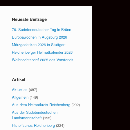
Neueste Beiträge
76. Sudetendeutscher Tag in Brünn
Europawochen in Augsburg 2026
Märzgedenken 2026 in Stuttgart
Reichenberger Heimatkalender 2026
Weihnachtsbrief 2025 des Vorstands
Artikel
Aktuelles
(487)
Allgemein
(149)
Aus dem Heimatkreis Reichenberg
(292)
Aus der Sudetendeutschen
Landsmannschaft
(195)
Historisches Reichenberg
(224)