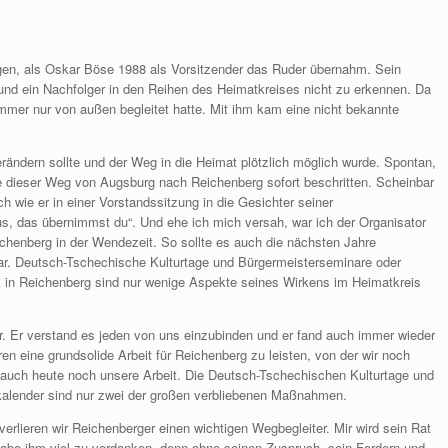
gen, als Oskar Böse 1988 als Vorsitzender das Ruder übernahm. Sein
nd ein Nachfolger in den Reihen des Heimatkreises nicht zu erkennen. Da
mmer nur von außen begleitet hatte. Mit ihm kam eine nicht bekannte
erändern sollte und der Weg in die Heimat plötzlich möglich wurde. Spontan,
de dieser Weg von Augsburg nach Reichenberg sofort beschritten. Scheinbar
wie er in einer Vorstandssitzung in die Gesichter seiner
us, das übernimmst du“. Und ehe ich mich versah, war ich der Organisator
chenberg in der Wendezeit. So sollte es auch die nächsten Jahre
ar. Deutsch-Tschechische Kulturtage und Bürgermeisterseminare oder
 in Reichenberg sind nur wenige Aspekte seines Wirkens im Heimatkreis
. Er verstand es jeden von uns einzubinden und er fand auch immer wieder
ren eine grundsolide Arbeit für Reichenberg zu leisten, von der wir noch
en auch heute noch unsere Arbeit. Die Deutsch-Tschechischen Kulturtage und
kalender sind nur zwei der großen verbliebenen Maßnahmen.
erlieren wir Reichenberger einen wichtigen Wegbegleiter. Mir wird sein Rat
 habe ihm viel zu verdanken, denn ohne seinen Zuspruch, sein Fordern und