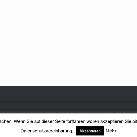
hen. Wenn Sie auf dieser Seite fortfahren wollen akzeptieren Sie bi
Heimatkreis Reichenberg Stadt und Land e.V.
Theme by
SiteOrigin
Datenschutzvereinbarung.
Mehr
Akzeptieren