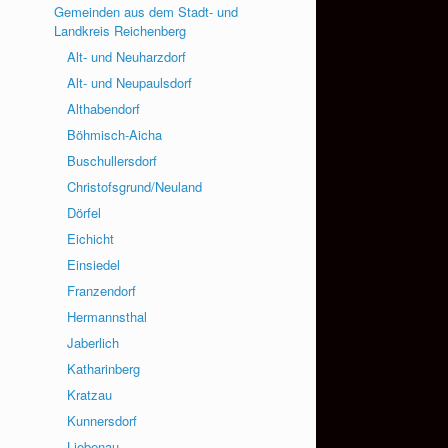
Gemeinden aus dem Stadt- und
Landkreis Reichenberg
Alt- und Neuharzdorf
Alt- und Neupaulsdorf
Althabendorf
Böhmisch-Aicha
Buschullersdorf
Christofsgrund/Neuland
Dörfel
Eichicht
Einsiedel
Franzendorf
Hermannsthal
Jaberlich
Katharinberg
Kratzau
Kunnersdorf
Liebenau