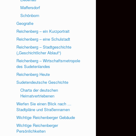
Maffersdorf
Schönborn
Geografie
Reichenberg – ein Kurzportrait
Reichenberg – eine Schulstadt
Reichenberg – Stadtgeschichte
(„Geschichtlicher Ablauf“)
Reichenberg – Wirtschaftsmetropole
des Sudetenlandes
Reichenberg Heute
Sudetendeutsche Geschichte
Charta der deutschen
Heimatvertriebenen
Werfen Sie einen Blick nach …
Stadtpläne und Straßennamen
Wichtige Reichenberger Gebäude
Wichtige Reichenberger
Persönlichkeiten