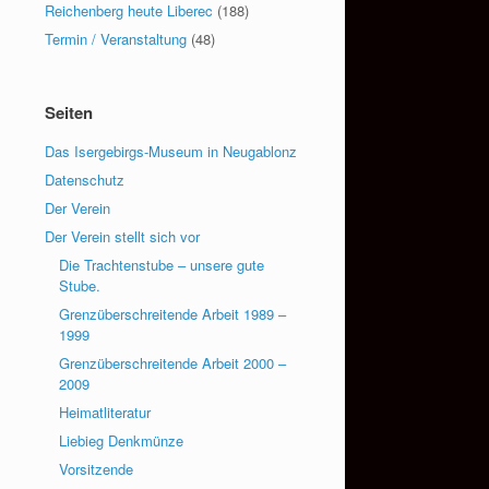
Reichenberg heute Liberec
(188)
Termin / Veranstaltung
(48)
Seiten
Das Isergebirgs-Museum in Neugablonz
Datenschutz
Der Verein
Der Verein stellt sich vor
Die Trachtenstube – unsere gute
Stube.
Grenzüberschreitende Arbeit 1989 –
1999
Grenzüberschreitende Arbeit 2000 –
2009
Heimatliteratur
Liebieg Denkmünze
Vorsitzende