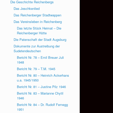
Die Geschichte Reichenbergs
Das Jeschkenlied
Das Reichenberger Stadtwappen
Das Vereinsleben in Reichenberg
Das letzte Stück Heimat – Die
Reichenberger Hütte
Die Patenschaft der Stadt Augsburg
Dokumente zur Austreibung der
Sudetendeutschen
Bericht Nr. 78 – Emil Breuer Juli
1948
Bericht Nr. 79 – T.M. 1945
Bericht Nr. 80 – Heinrich Ackerhans
u.a. 1945/1950
Bericht Nr. 81 – Justine Pilz 1946
Bericht Nr. 83 – Marianne Chytil
1946
Bericht Nr. 84 – Dr. Rudolf Fernegg
1951