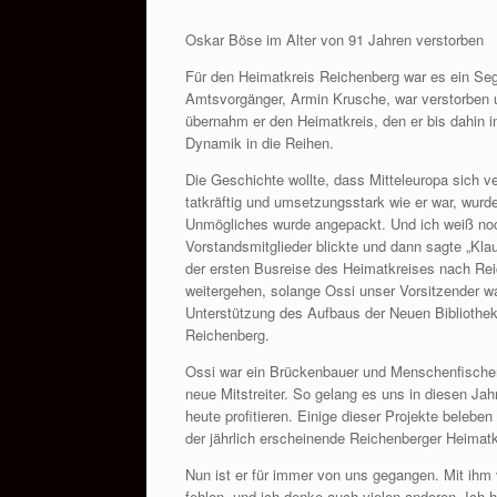
Oskar Böse im Alter von 91 Jahren verstorben
Für den Heimatkreis Reichenberg war es ein Se
Amtsvorgänger, Armin Krusche, war verstorben u
übernahm er den Heimatkreis, den er bis dahin i
Dynamik in die Reihen.
Die Geschichte wollte, dass Mitteleuropa sich v
tatkräftig und umsetzungsstark wie er war, wur
Unmögliches wurde angepackt. Und ich weiß noch 
Vorstandsmitglieder blickte und dann sagte „Kla
der ersten Busreise des Heimatkreises nach Rei
weitergehen, solange Ossi unser Vorsitzender w
Unterstützung des Aufbaus der Neuen Bibliothek
Reichenberg.
Ossi war ein Brückenbauer und Menschenfischer
neue Mitstreiter. So gelang es uns in diesen Jah
heute profitieren. Einige dieser Projekte beleb
der jährlich erscheinende Reichenberger Heimat
Nun ist er für immer von uns gegangen. Mit ihm v
fehlen, und ich denke auch vielen anderen. Ich