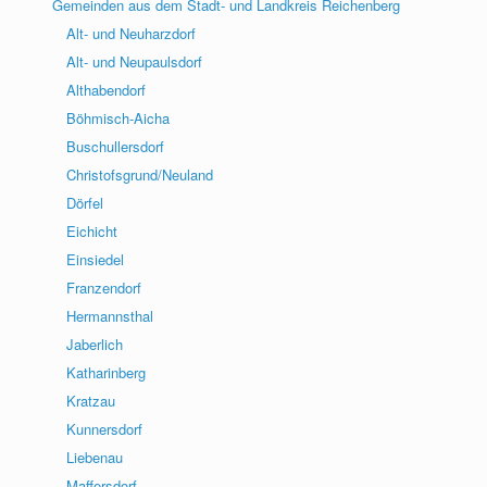
Gemeinden aus dem Stadt- und Landkreis Reichenberg
Alt- und Neuharzdorf
Alt- und Neupaulsdorf
Althabendorf
Böhmisch-Aicha
Buschullersdorf
Christofsgrund/Neuland
Dörfel
Eichicht
Einsiedel
Franzendorf
Hermannsthal
Jaberlich
Katharinberg
Kratzau
Kunnersdorf
Liebenau
Maffersdorf