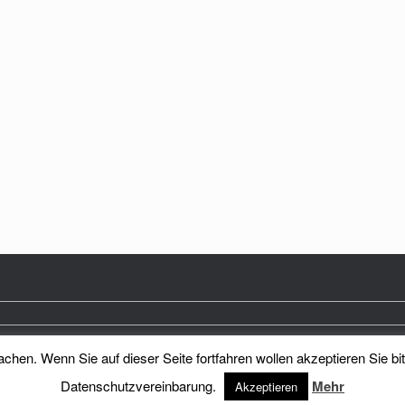
hen. Wenn Sie auf dieser Seite fortfahren wollen akzeptieren Sie bi
Heimatkreis Reichenberg Stadt und Land e.V.
Theme by
SiteOrigin
Datenschutzvereinbarung.
Mehr
Akzeptieren