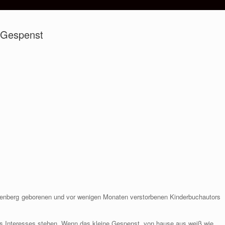
e Gespenst
henberg geborenen und vor wenigen Monaten verstorbenen Kinderbuchautors
des Interesses stehen. Wenn das kleine Gespenst, von hause aus weiß wie