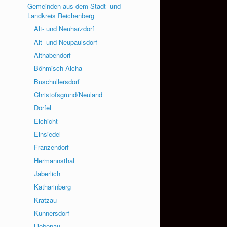
Gemeinden aus dem Stadt- und
Landkreis Reichenberg
Alt- und Neuharzdorf
Alt- und Neupaulsdorf
Althabendorf
Böhmisch-Aicha
Buschullersdorf
Christofsgrund/Neuland
Dörfel
Eichicht
Einsiedel
Franzendorf
Hermannsthal
Jaberlich
Katharinberg
Kratzau
Kunnersdorf
Liebenau