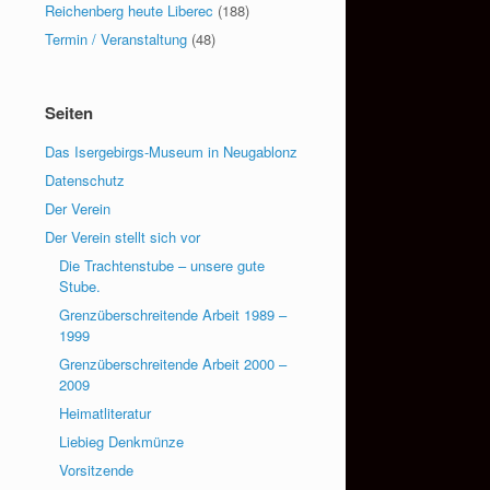
Reichenberg heute Liberec
(188)
Termin / Veranstaltung
(48)
Seiten
Das Isergebirgs-Museum in Neugablonz
Datenschutz
Der Verein
Der Verein stellt sich vor
Die Trachtenstube – unsere gute
Stube.
Grenzüberschreitende Arbeit 1989 –
1999
Grenzüberschreitende Arbeit 2000 –
2009
Heimatliteratur
Liebieg Denkmünze
Vorsitzende