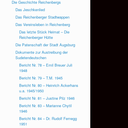
Die Geschichte Reichenbergs
Das Jeschkenlied
Das Reichenberger Stadtwappen
Das Vereinsleben in Reichenberg
Das letzte Stück Heimat – Die
Reichenberger Hütte
Die Patenschaft der Stadt Augsburg
Dokumente zur Austreibung der
Sudetendeutschen
Bericht Nr. 78 – Emil Breuer Juli
1948
Bericht Nr. 79 – T.M. 1945
Bericht Nr. 80 – Heinrich Ackerhans
u.a. 1945/1950
Bericht Nr. 81 – Justine Pilz 1946
Bericht Nr. 83 – Marianne Chytil
1946
Bericht Nr. 84 – Dr. Rudolf Fernegg
1951