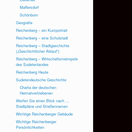
Maffersdorf
Schönborn
Geografie
Reichenberg – ein Kurzportrait
Reichenberg – eine Schulstadt
Reichenberg – Stadtgeschichte
(„Geschichtlicher Ablauf“)
Reichenberg – Wirtschaftsmetropole
des Sudetenlandes
Reichenberg Heute
Sudetendeutsche Geschichte
Charta der deutschen
Heimatvertriebenen
Werfen Sie einen Blick nach …
Stadtpläne und Straßennamen
Wichtige Reichenberger Gebäude
Wichtige Reichenberger
Persönlichkeiten