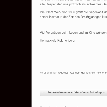
alle Gespenster, uns plötzlich als schwarzes G
Preußlers Werk von 1966 greift die Sagenwelt d
seiner Heimat in der Zeit des Dreißigjährigen Kri
Viel Vergnügen beim Lesen und im Kino wünscht
Heimatkreis Reichenberg
Veröffentlicht in
Aktuelles
,
Aus dem Heimatkreis Reichenb
Beitragsnavigation
←
Sudetendeutsche auf der offerta: Schlußspurt