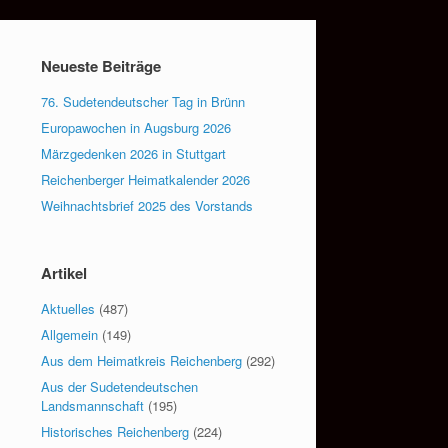
Neueste Beiträge
76. Sudetendeutscher Tag in Brünn
Europawochen in Augsburg 2026
Märzgedenken 2026 in Stuttgart
Reichenberger Heimatkalender 2026
Weihnachtsbrief 2025 des Vorstands
Artikel
Aktuelles
(487)
Allgemein
(149)
Aus dem Heimatkreis Reichenberg
(292)
Aus der Sudetendeutschen
Landsmannschaft
(195)
Historisches Reichenberg
(224)