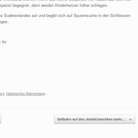
espenst begegnet, dann werden Kinderherzen höher schlagen.
es Sudetenlandes auf und begibt sich auf Spurensuche in den Schlössern
eges.
 Ihr
erg
,
Historisches Reichenberg
.
Seilbahn auf den Ještěd/Jeschken steht…
→