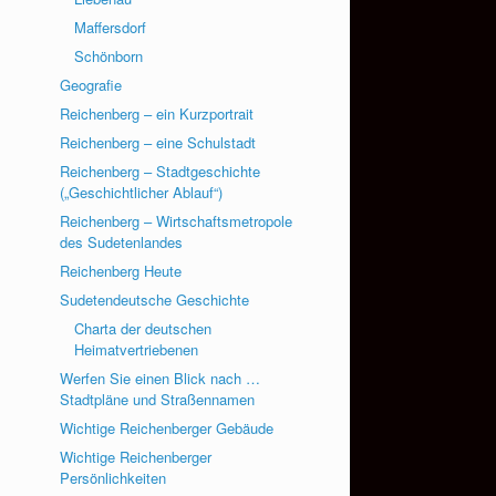
Maffersdorf
Schönborn
Geografie
Reichenberg – ein Kurzportrait
Reichenberg – eine Schulstadt
Reichenberg – Stadtgeschichte
(„Geschichtlicher Ablauf“)
Reichenberg – Wirtschaftsmetropole
des Sudetenlandes
Reichenberg Heute
Sudetendeutsche Geschichte
Charta der deutschen
Heimatvertriebenen
Werfen Sie einen Blick nach …
Stadtpläne und Straßennamen
Wichtige Reichenberger Gebäude
Wichtige Reichenberger
Persönlichkeiten