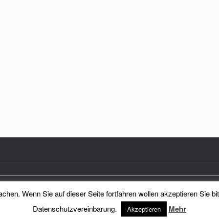
hen. Wenn Sie auf dieser Seite fortfahren wollen akzeptieren Sie bi
Heimatkreis Reichenberg Stadt und Land e.V.
Theme by
SiteOrigin
Datenschutzvereinbarung.
Mehr
Akzeptieren