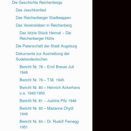
Die Geschichte Reichenbergs
Das Jeschkenlied
Das Reichenberger Stadtwappen
Das Vereinsleben in Reichenberg
Das letzte Stück Heimat – Die
Reichenberger Hütte
Die Patenschaft der Stadt Augsburg
Dokumente zur Austreibung der
Sudetendeutschen
Bericht Nr. 78 – Emil Breuer Juli
1948
Bericht Nr. 79 – T.M. 1945
Bericht Nr. 80 – Heinrich Ackerhans
u.a. 1945/1950
Bericht Nr. 81 – Justine Pilz 1946
Bericht Nr. 83 – Marianne Chytil
1946
Bericht Nr. 84 – Dr. Rudolf Fernegg
1951