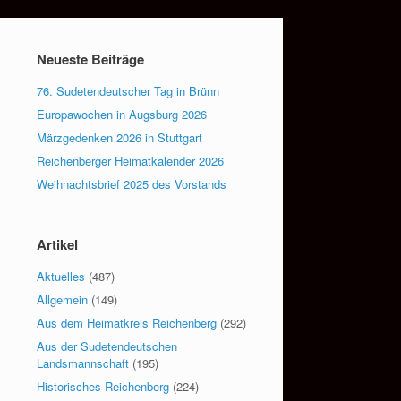
Neueste Beiträge
76. Sudetendeutscher Tag in Brünn
Europawochen in Augsburg 2026
Märzgedenken 2026 in Stuttgart
Reichenberger Heimatkalender 2026
Weihnachtsbrief 2025 des Vorstands
Artikel
Aktuelles
(487)
Allgemein
(149)
Aus dem Heimatkreis Reichenberg
(292)
Aus der Sudetendeutschen
Landsmannschaft
(195)
Historisches Reichenberg
(224)