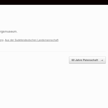
birgsmuseum.
erg
,
Aus der Sudetendeutschen Landsmannschaft
.
60 Jahre Patenschaft
→