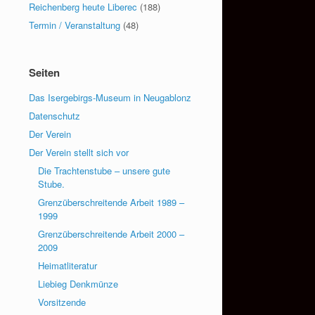
Reichenberg heute Liberec
(188)
Termin / Veranstaltung
(48)
Seiten
Das Isergebirgs-Museum in Neugablonz
Datenschutz
Der Verein
Der Verein stellt sich vor
Die Trachtenstube – unsere gute
Stube.
Grenzüberschreitende Arbeit 1989 –
1999
Grenzüberschreitende Arbeit 2000 –
2009
Heimatliteratur
Liebieg Denkmünze
Vorsitzende