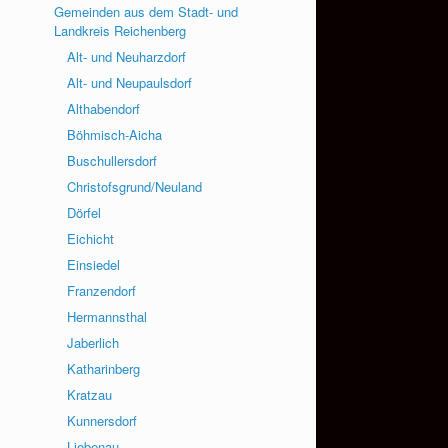
Gemeinden aus dem Stadt- und
Landkreis Reichenberg
Alt- und Neuharzdorf
Alt- und Neupaulsdorf
Althabendorf
Böhmisch-Aicha
Buschullersdorf
Christofsgrund/Neuland
Dörfel
Eichicht
Einsiedel
Franzendorf
Hermannsthal
Jaberlich
Katharinberg
Kratzau
Kunnersdorf
Liebenau