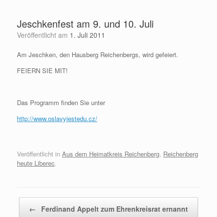
Zum
Inhalt
Jeschkenfest am 9. und 10. Juli
springen
Veröffentlicht am
1. Juli 2011
Am Jeschken, den Hausberg Reichenbergs, wird gefeiert.
FEIERN SIE MIT!
Das Programm finden Sie unter
http://www.oslavyjestedu.cz/
Veröffentlicht in
Aus dem Heimatkreis Reichenberg
,
Reichenberg
heute Liberec
.
Beitragsnavigation
←
Ferdinand Appelt zum Ehrenkreisrat ernannt