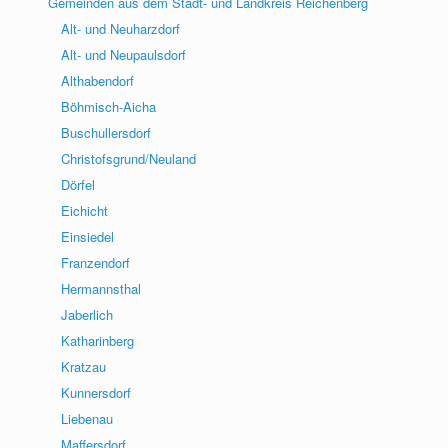
Gemeinden aus dem Stadt- und Landkreis Reichenberg
Alt- und Neuharzdorf
Alt- und Neupaulsdorf
Althabendorf
Böhmisch-Aicha
Buschullersdorf
Christofsgrund/Neuland
Dörfel
Eichicht
Einsiedel
Franzendorf
Hermannsthal
Jaberlich
Katharinberg
Kratzau
Kunnersdorf
Liebenau
Maffersdorf