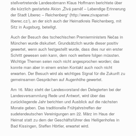
stellvertretende Landesobmann Klaus Hoffmann berichtete über
die kürzlich gestartete Akion „Živá paměť – Lebendige Erinnerung
der Stadt Liberec – Reichenberg“ (http://www.zivapamet-
liberec.cz/), an der sich auch der Heimatkreis Reichenberg, mit
Sitz in Augsburg, beteiligt.
Auch der Besuch des tschechischen Premierministers Nečas in
München wurde diskutiert. Grundsätzlich wurde dieser positiv
gewertet, wenn auch festgestellt wurde, dass dies nur ein erster
Schritt gewesen sein kann, dem noch weitere folgen müssten.
Wichtige Themen seien noch nicht angesprochen worden; das
konnte man aber in einem ersten Kontakt auch noch nicht
erwarten. Der Besuch wird als wichtiges Signal für die Zukunft zu
gemeinsamen Gesprächen auf Augenhöhe gewertet.
Am 16. März steht der Landesvorstand den Delegierten bei der
Landesversammlung Rede und Antwort, wird über das
zurückliegende Jahr berichten und Ausblick auf die nächsten
Monate geben. Das traditionelle Frühjahrstreffen der
sudetendeutschen Vereinigungen am 22. März im Haus der
Heimat statt zu dem der Geschäftsführer des Heiligenhofes in
Bad Kissingen, Steffen Hörtler, erwartet wird.