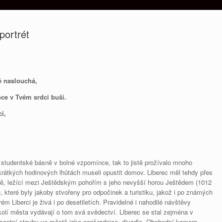
portrét
ě naslouchá,
oce v Tvém srdci buši.
i,
ké studentské básně v bolné vzpomínce, tak to jistě prožívalo mnoho
krátkých hodinových lhůtách museli opustit domov. Liberec měl tehdy přes
jině, ležící mezi Ještědským pohořím s jeho nevyšší horou Ještědem (1012
, které byly jakoby stvořeny pro odpočinek a turistiku, jakož i po známých
rém Liberci je živá i po desetiletích. Pravidelné i nahodilé návštěvy
kolí města vydávají o tom svá svědectví. Liberec se stal zejména v
antní stavby ve městě jako např.radnice, divadlo, Obchodní komora