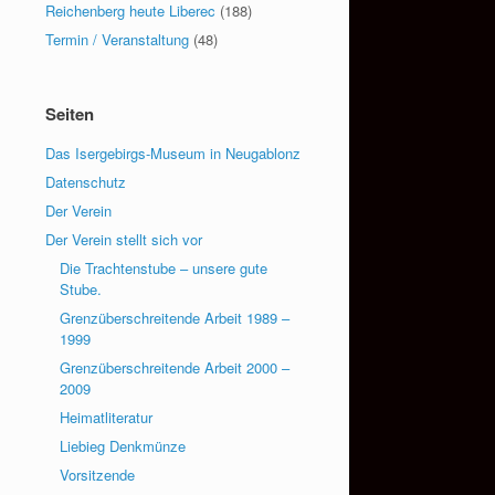
Reichenberg heute Liberec
(188)
Termin / Veranstaltung
(48)
Seiten
Das Isergebirgs-Museum in Neugablonz
Datenschutz
Der Verein
Der Verein stellt sich vor
Die Trachtenstube – unsere gute
Stube.
Grenzüberschreitende Arbeit 1989 –
1999
Grenzüberschreitende Arbeit 2000 –
2009
Heimatliteratur
Liebieg Denkmünze
Vorsitzende