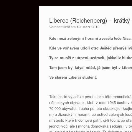
Zum
Inhalt
Liberec (Reichenberg) – krátký 
springen
Veröffentlicht am
19. März 2013
Kde mezi zelenými horami zvesela teče Nisa,
Kde ve voňavém údolí otec Ještěd přemýšliv
Ty se musíš z utrpení uzdravit, jakkoliv hlub
Tam jsem byl kdysi mlád, já jsem byl v Liberc
Ve starém Liberci student.
Tak, jak to vyjadřuje první sloka této romantic
německých obyvatel, kteří v roce 1945 často v 
70.000 obyvatel. Touha po této okouzlující kra
m) a Jizerskými horami, uprostřed zelených lesů
místech, které k domovu patří, či-li touha po sta
jednotlivců, ale i mnohá domovská setkání i v o
19.století zámožným městem. To dokazují impos