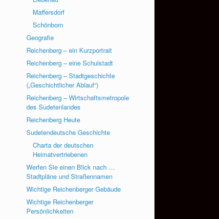
Maffersdorf
Schönborn
Geografie
Reichenberg – ein Kurzportrait
Reichenberg – eine Schulstadt
Reichenberg – Stadtgeschichte
(„Geschichtlicher Ablauf“)
Reichenberg – Wirtschaftsmetropole
des Sudetenlandes
Reichenberg Heute
Sudetendeutsche Geschichte
Charta der deutschen
Heimatvertriebenen
Werfen Sie einen Blick nach …
Stadtpläne und Straßennamen
Wichtige Reichenberger Gebäude
Wichtige Reichenberger
Persönlichkeiten