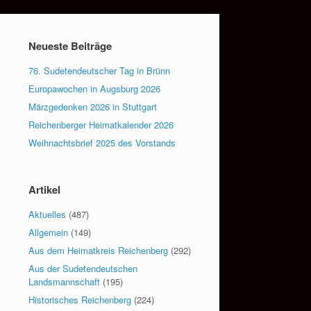
Neueste Beiträge
76. Sudetendeutscher Tag in Brünn
Europawochen in Augsburg 2026
Märzgedenken 2026 in Stuttgart
Reichenberger Heimatkalender 2026
Weihnachtsbrief 2025 des Vorstands
Artikel
Aktuelles
(487)
Allgemein
(149)
Aus dem Heimatkreis Reichenberg
(292)
Aus der Sudetendeutschen
Landsmannschaft
(195)
Historisches Reichenberg
(224)