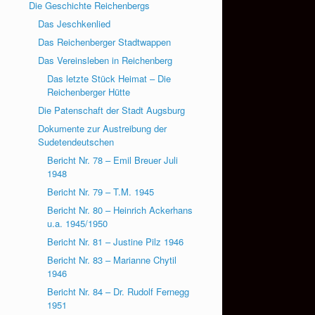
Die Geschichte Reichenbergs
Das Jeschkenlied
Das Reichenberger Stadtwappen
Das Vereinsleben in Reichenberg
Das letzte Stück Heimat – Die
Reichenberger Hütte
Die Patenschaft der Stadt Augsburg
Dokumente zur Austreibung der
Sudetendeutschen
Bericht Nr. 78 – Emil Breuer Juli
1948
Bericht Nr. 79 – T.M. 1945
Bericht Nr. 80 – Heinrich Ackerhans
u.a. 1945/1950
Bericht Nr. 81 – Justine Pilz 1946
Bericht Nr. 83 – Marianne Chytil
1946
Bericht Nr. 84 – Dr. Rudolf Fernegg
1951