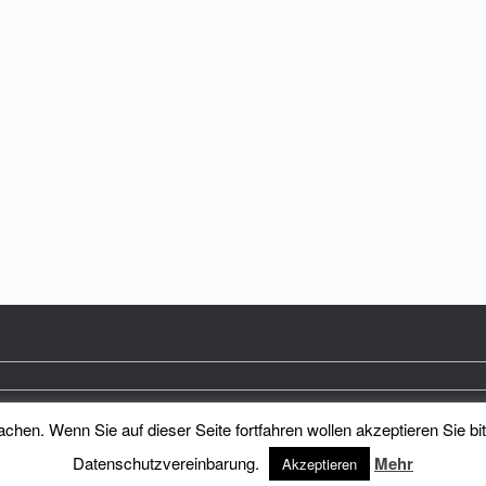
hen. Wenn Sie auf dieser Seite fortfahren wollen akzeptieren Sie bi
Heimatkreis Reichenberg Stadt und Land e.V.
Theme by
SiteOrigin
Datenschutzvereinbarung.
Mehr
Akzeptieren