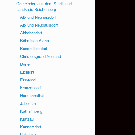
Gemeinden aus dem Stadt- und
Landkreis Reichenberg
Alt- und Neuharzdorf
Alt- und Neupaulsdorf
Althabendorf
Böhmisch-Aicha
Buschullersdorf
Christofsgrund/Neuland
Dörfel
Eichicht
Einsiedel
Franzendorf
Hermannsthal
Jaberlich
Katharinberg
Kratzau
Kunnersdorf
Liebenau