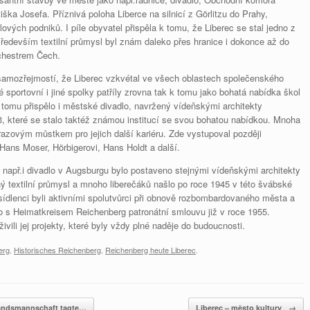
iška Josefa. Příznivá poloha Liberce na silnicí z Görlitzu do Prahy,
ových podniků. I píle obyvatel přispěla k tomu, že Liberec se stal jedno z
edevším textilní průmysl byl znám daleko přes hranice i dokonce až do
chestrem Čech.
 samozřejmostí, že Liberec vzkvétal ve všech oblastech společenského
 sportovní i jiné spolky patříly zrovna tak k tomu jako bohatá nabídka škol
 tomu přispělo i městské divadlo, navržený vídeňskými architekty
, které se stalo taktéž známou institucí se svou bohatou nabídkou. Mnoha
azovým můstkem pro jejich další kariéru. Zde vystupoval později
Hans Moser, Hörbigerovi, Hans Holdt a další.
např.i divadlo v Augsburgu bylo postaveno stejnými vídeňskými architekty
ý textilní průmysl a mnoho liberečáků našlo po roce 1945 v této švábské
sídlenci byli aktivními spolutvůrci při obnově rozbombardovaného města a
 s Heimatkreisem Reichenberg patronátní smlouvu již v roce 1955.
živili jej projekty, které byly vždy plné naděje do budoucnosti.
erg
,
Historisches Reichenberg
,
Reichenberg heute Liberec
.
andsmannschaft tagte…
Liberec – město kultury
→