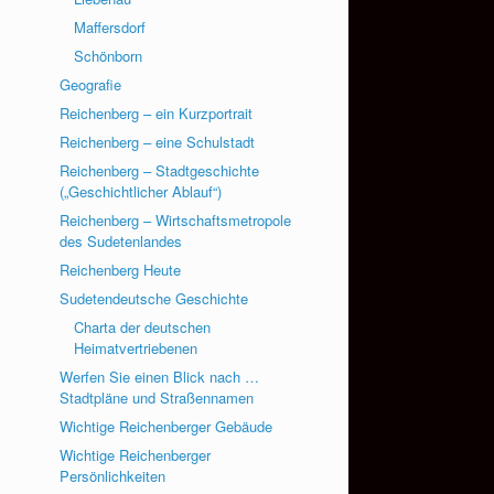
Maffersdorf
Schönborn
Geografie
Reichenberg – ein Kurzportrait
Reichenberg – eine Schulstadt
Reichenberg – Stadtgeschichte
(„Geschichtlicher Ablauf“)
Reichenberg – Wirtschaftsmetropole
des Sudetenlandes
Reichenberg Heute
Sudetendeutsche Geschichte
Charta der deutschen
Heimatvertriebenen
Werfen Sie einen Blick nach …
Stadtpläne und Straßennamen
Wichtige Reichenberger Gebäude
Wichtige Reichenberger
Persönlichkeiten