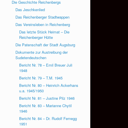
Die Geschichte Reichenbergs
Das Jeschkenlied
Das Reichenberger Stadtwappen
Das Vereinsleben in Reichenberg
Das letzte Stück Heimat – Die
Reichenberger Hütte
Die Patenschaft der Stadt Augsburg
Dokumente zur Austreibung der
Sudetendeutschen
Bericht Nr. 78 – Emil Breuer Juli
1948
Bericht Nr. 79 – T.M. 1945
Bericht Nr. 80 – Heinrich Ackerhans
u.a. 1945/1950
Bericht Nr. 81 – Justine Pilz 1946
Bericht Nr. 83 – Marianne Chytil
1946
Bericht Nr. 84 – Dr. Rudolf Fernegg
1951