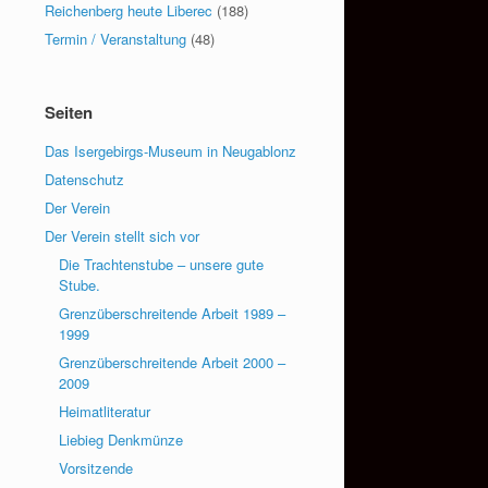
Reichenberg heute Liberec
(188)
Termin / Veranstaltung
(48)
Seiten
Das Isergebirgs-Museum in Neugablonz
Datenschutz
Der Verein
Der Verein stellt sich vor
Die Trachtenstube – unsere gute
Stube.
Grenzüberschreitende Arbeit 1989 –
1999
Grenzüberschreitende Arbeit 2000 –
2009
Heimatliteratur
Liebieg Denkmünze
Vorsitzende