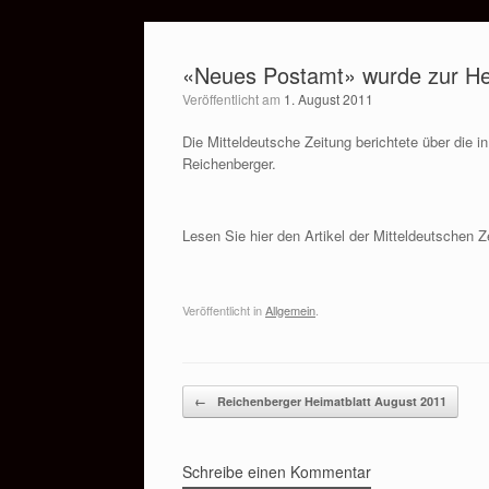
Zum
Inhalt
«Neues Postamt» wurde zur He
springen
Veröffentlicht am
1. August 2011
Die Mitteldeutsche Zeitung berichtete über die 
Reichenberger.
Lesen Sie hier den Artikel der Mitteldeutschen 
Veröffentlicht in
Allgemein
.
Beitragsnavigation
←
Reichenberger Heimatblatt August 2011
Schreibe einen Kommentar