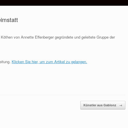
imstatt
in Köthen von Annette Effenberger gegründete und geleitete Gruppe der
Zeitung.
Klicken Sie hier, um zum Artikel zu gelangen.
Künstler aus Gablonz
→