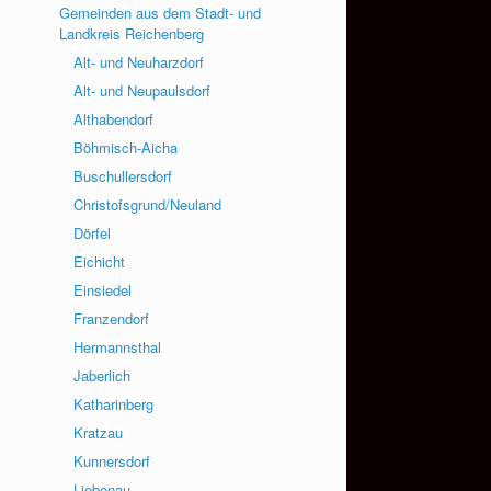
Gemeinden aus dem Stadt- und
Landkreis Reichenberg
Alt- und Neuharzdorf
Alt- und Neupaulsdorf
Althabendorf
Böhmisch-Aicha
Buschullersdorf
Christofsgrund/Neuland
Dörfel
Eichicht
Einsiedel
Franzendorf
Hermannsthal
Jaberlich
Katharinberg
Kratzau
Kunnersdorf
Liebenau