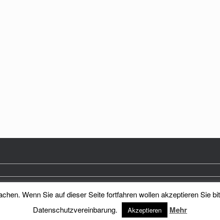
hen. Wenn Sie auf dieser Seite fortfahren wollen akzeptieren Sie bi
Heimatkreis Reichenberg Stadt und Land e.V.
Theme by
SiteOrigin
Datenschutzvereinbarung.
Mehr
Akzeptieren