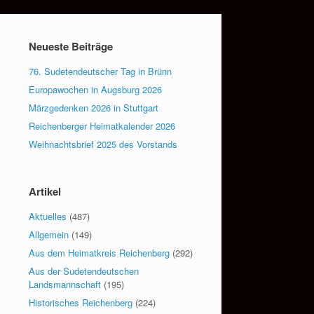
Neueste Beiträge
76. Sudetendeutscher Tag in Brünn
Europawochen in Augsburg 2026
Märzgedenken 2026 in Stuttgart
Reichenberger Heimatkalender 2026
Weihnachtsbrief 2025 des Vorstands
Artikel
Aktuelles
(487)
Allgemein
(149)
Aus dem Heimatkreis Reichenberg
(292)
Aus der Sudetendeutschen
Landsmannschaft
(195)
Historisches Reichenberg
(224)