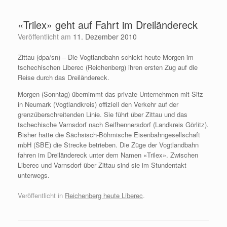
Zum
Inhalt
«Trilex» geht auf Fahrt im Dreiländereck
springen
Veröffentlicht am
11. Dezember 2010
Zittau (dpa/sn) – Die Vogtlandbahn schickt heute Morgen im
tschechischen Liberec (Reichenberg) ihren ersten Zug auf die
Reise durch das Dreiländereck.
Morgen (Sonntag) übernimmt das private Unternehmen mit Sitz
in Neumark (Vogtlandkreis) offiziell den Verkehr auf der
grenzüberschreitenden Linie. Sie führt über Zittau und das
tschechische Varnsdorf nach Seifhennersdorf (Landkreis Görlitz).
Bisher hatte die Sächsisch-Böhmische Eisenbahngesellschaft
mbH (SBE) die Strecke betrieben. Die Züge der Vogtlandbahn
fahren im Dreiländereck unter dem Namen «Trilex». Zwischen
Liberec und Varnsdorf über Zittau sind sie im Stundentakt
unterwegs.
Veröffentlicht in
Reichenberg heute Liberec
.