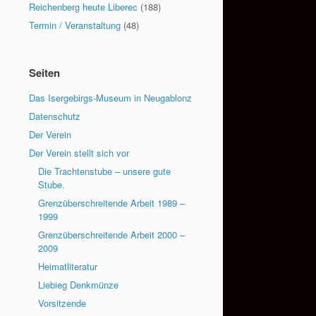
Reichenberg heute Liberec
(188)
Termin / Veranstaltung
(48)
Seiten
Das Isergebirgs-Museum in Neugablonz
Datenschutz
Der Verein
Der Verein stellt sich vor
Die Trachtenstube – unsere gute
Stube.
Grenzüberschreitende Arbeit 1989 –
1999
Grenzüberschreitende Arbeit 2000 –
2009
Heimatliteratur
Liebieg Denkmünze
Vorsitzende