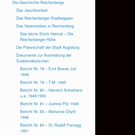
Die Geschichte Reichenbergs
Das Jeschkenlied
Das Reichenberger Stadtwappen
Das Vereinsleben in Reichenberg
Das letzte Stück Heimat – Die
Reichenberger Hütte
Die Patenschaft der Stadt Augsburg
Dokumente zur Austreibung der
Sudetendeutschen
Bericht Nr. 78 – Emil Breuer Juli
1948
Bericht Nr. 79 – T.M. 1945
Bericht Nr. 80 – Heinrich Ackerhans
u.a. 1945/1950
Bericht Nr. 81 – Justine Pilz 1946
Bericht Nr. 83 – Marianne Chytil
1946
Bericht Nr. 84 – Dr. Rudolf Fernegg
1951