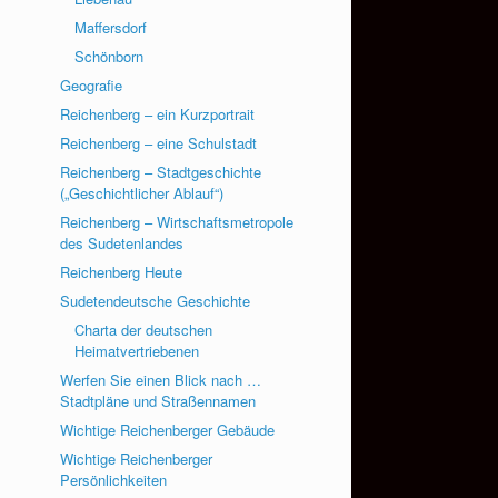
Maffersdorf
Schönborn
Geografie
Reichenberg – ein Kurzportrait
Reichenberg – eine Schulstadt
Reichenberg – Stadtgeschichte
(„Geschichtlicher Ablauf“)
Reichenberg – Wirtschaftsmetropole
des Sudetenlandes
Reichenberg Heute
Sudetendeutsche Geschichte
Charta der deutschen
Heimatvertriebenen
Werfen Sie einen Blick nach …
Stadtpläne und Straßennamen
Wichtige Reichenberger Gebäude
Wichtige Reichenberger
Persönlichkeiten