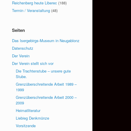
Reichenberg heute Liberec
(188)
Termin / Veranstaltung
(48)
Seiten
Das Isergebirgs-Museum in Neugablonz
Datenschutz
Der Verein
Der Verein stellt sich vor
Die Trachtenstube – unsere gute
Stube.
Grenzüberschreitende Arbeit 1989 –
1999
Grenzüberschreitende Arbeit 2000 –
2009
Heimatliteratur
Liebieg Denkmünze
Vorsitzende