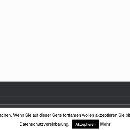
hen. Wenn Sie auf dieser Seite fortfahren wollen akzeptieren Sie bi
Heimatkreis Reichenberg Stadt und Land e.V.
Theme by
SiteOrigin
Datenschutzvereinbarung.
Mehr
Akzeptieren