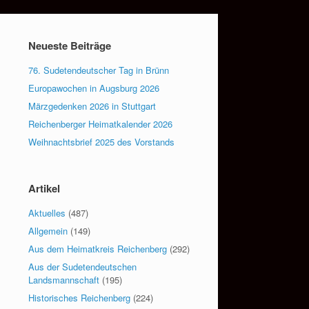
Neueste Beiträge
76. Sudetendeutscher Tag in Brünn
Europawochen in Augsburg 2026
Märzgedenken 2026 in Stuttgart
Reichenberger Heimatkalender 2026
Weihnachtsbrief 2025 des Vorstands
Artikel
Aktuelles
(487)
Allgemein
(149)
Aus dem Heimatkreis Reichenberg
(292)
Aus der Sudetendeutschen
Landsmannschaft
(195)
Historisches Reichenberg
(224)