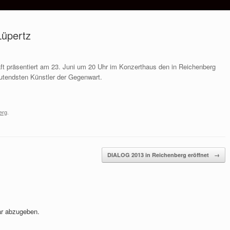
Lüpertz
t präsentiert am 23. Juni um 20 Uhr im Konzerthaus den in Reichenberg
utendsten Künstler der Gegenwart.
erg
.
DIALOG 2013 in Reichenberg eröffnet
→
r abzugeben.