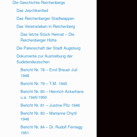
Die Geschichte Reichenbergs
Das Jeschkenlied
Das Reichenberger Stadtwappen
Das Vereinsleben in Reichenberg
Das letzte Stück Heimat – Die
Reichenberger Hütte
Die Patenschaft der Stadt Augsburg
Dokumente zur Austreibung der
Sudetendeutschen
Bericht Nr. 78 – Emil Breuer Juli
1948
Bericht Nr. 79 – T.M. 1945
Bericht Nr. 80 – Heinrich Ackerhans
u.a. 1945/1950
Bericht Nr. 81 – Justine Pilz 1946
Bericht Nr. 83 – Marianne Chytil
1946
Bericht Nr. 84 – Dr. Rudolf Fernegg
1951