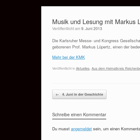
Zum
Inhalt
Musik und Lesung mit Markus 
springen
Veröffentlicht am
9. Juni 2013
Die Karlsruher Messe- und Kongress Gesellschaf
geborenen Prof. Markus Lüpertz, einen der bede
Mehr bei der KMK
Veröffentlicht in
Aktuelles
,
Aus dem Heimatkreis Reichenb
Beitragsnavigation
←
4. Juni in der Geschichte
Schreibe einen Kommentar
Du musst
angemeldet
sein, um einen Kommenta