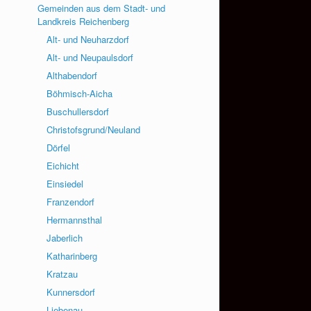
Gemeinden aus dem Stadt- und
Landkreis Reichenberg
Alt- und Neuharzdorf
Alt- und Neupaulsdorf
Althabendorf
Böhmisch-Aicha
Buschullersdorf
Christofsgrund/Neuland
Dörfel
Eichicht
Einsiedel
Franzendorf
Hermannsthal
Jaberlich
Katharinberg
Kratzau
Kunnersdorf
Liebenau