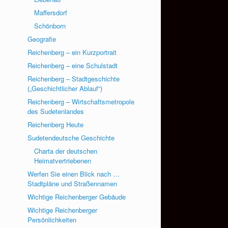
Maffersdorf
Schönborn
Geografie
Reichenberg – ein Kurzportrait
Reichenberg – eine Schulstadt
Reichenberg – Stadtgeschichte
(„Geschichtlicher Ablauf“)
Reichenberg – Wirtschaftsmetropole
des Sudetenlandes
Reichenberg Heute
Sudetendeutsche Geschichte
Charta der deutschen
Heimatvertriebenen
Werfen Sie einen Blick nach …
Stadtpläne und Straßennamen
Wichtige Reichenberger Gebäude
Wichtige Reichenberger
Persönlichkeiten