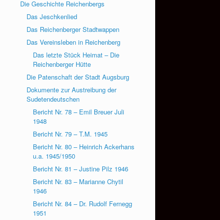
Die Geschichte Reichenbergs
Das Jeschkenlied
Das Reichenberger Stadtwappen
Das Vereinsleben in Reichenberg
Das letzte Stück Heimat – Die
Reichenberger Hütte
Die Patenschaft der Stadt Augsburg
Dokumente zur Austreibung der
Sudetendeutschen
Bericht Nr. 78 – Emil Breuer Juli
1948
Bericht Nr. 79 – T.M. 1945
Bericht Nr. 80 – Heinrich Ackerhans
u.a. 1945/1950
Bericht Nr. 81 – Justine Pilz 1946
Bericht Nr. 83 – Marianne Chytil
1946
Bericht Nr. 84 – Dr. Rudolf Fernegg
1951