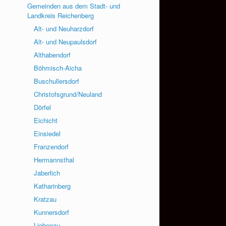
Gemeinden aus dem Stadt- und
Landkreis Reichenberg
Alt- und Neuharzdorf
Alt- und Neupaulsdorf
Althabendorf
Böhmisch-Aicha
Buschullersdorf
Christofsgrund/Neuland
Dörfel
Eichicht
Einsiedel
Franzendorf
Hermannsthal
Jaberlich
Katharinberg
Kratzau
Kunnersdorf
Liebenau