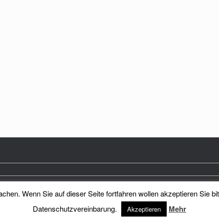
hen. Wenn Sie auf dieser Seite fortfahren wollen akzeptieren Sie bi
Heimatkreis Reichenberg Stadt und Land e.V.
Theme by
SiteOrigin
Datenschutzvereinbarung.
Mehr
Akzeptieren