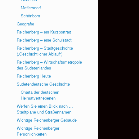
Maffersdorf
Schönborn
Geografie
Reichenberg – ein Kurzportrait
Reichenberg – eine Schulstadt
Reichenberg – Stadtgeschichte
(„Geschichtlicher Ablauf“)
Reichenberg – Wirtschaftsmetropole
des Sudetenlandes
Reichenberg Heute
Sudetendeutsche Geschichte
Charta der deutschen
Heimatvertriebenen
Werfen Sie einen Blick nach …
Stadtpläne und Straßennamen
Wichtige Reichenberger Gebäude
Wichtige Reichenberger
Persönlichkeiten