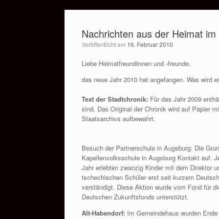
Zum
Inhalt
Nachrichten aus der Heimat im
springen
Veröffentlicht am
16. Februar 2010
Liebe Heimatfreundinnen und -freunde,
das neue Jahr 2010 hat angefangen. Was wird es
Text der Stadtchronik:
Für das Jahr 2009 enthäl
sind. Das Original der Chronik wird auf Papier m
Staatsarchivs aufbewahrt.
Besuch der Partnerschule in Augsburg: Die Grun
Kapellenvolksschule in Augsburg Kontakt auf. J
Jahr erlebten zwanzig Kinder mit dem Direktor u
tschechischen Schüler erst seit kurzem Deutsch
verständigt. Diese Aktion wurde vom Fond für 
Deutschen Zukunftsfonds unterstützt.
Alt-Habendorf:
Im Gemeindehaus wurden Ende O