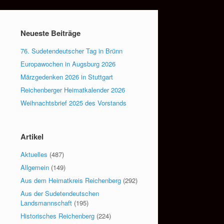
Neueste Beiträge
76. Sudetendeutscher Tag in Brünn
Europawochen in Augsburg 2026
Märzgedenken 2026 in Stuttgart
Reichenberger Heimatkalender 2026
Weihnachtsbrief 2025 des Vorstands
Artikel
Aktuelles
(487)
Allgemein
(149)
Aus dem Heimatkreis Reichenberg
(292)
Aus der Sudetendeutschen
Landsmannschaft
(195)
Historisches Reichenberg
(224)