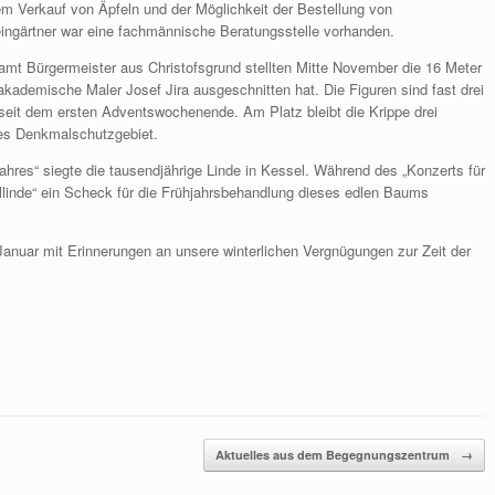
em Verkauf von Äpfeln und der Möglichkeit der Bestellung von
ingärtner war eine fachmännische Beratungsstelle vorhanden.
mt Bürgermeister aus Christofsgrund stellten Mitte November die 16 Meter
akademische Maler Josef Jira ausgeschnitten hat. Die Figuren sind fast drei
e seit dem ersten Adventswochenende. Am Platz bleibt die Krippe drei
ches Denkmalschutzgebiet.
res“ siegte die tausendjährige Linde in Kessel. Während des „Konzerts für
llinde“ ein Scheck für die Frühjahrsbehandlung dieses edlen Baums
nuar mit Erinnerungen an unsere winterlichen Vergnügungen zur Zeit der
Aktuelles aus dem Begegnungszentrum
→