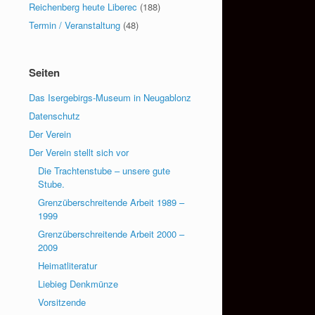
Reichenberg heute Liberec
(188)
Termin / Veranstaltung
(48)
Seiten
Das Isergebirgs-Museum in Neugablonz
Datenschutz
Der Verein
Der Verein stellt sich vor
Die Trachtenstube – unsere gute
Stube.
Grenzüberschreitende Arbeit 1989 –
1999
Grenzüberschreitende Arbeit 2000 –
2009
Heimatliteratur
Liebieg Denkmünze
Vorsitzende