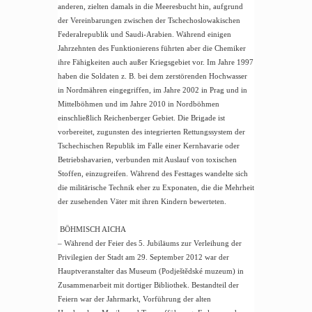
anderen, zielten damals in die Meeresbucht hin, aufgrund
der Vereinbarungen zwischen der Tschechoslowakischen
Federalrepublik und Saudi-Arabien. Während einigen
Jahrzehnten des Funktionierens führten aber die Chemiker
ihre Fähigkeiten auch außer Kriegsgebiet vor. Im Jahre 1997
haben die Soldaten z. B. bei dem zerstörenden Hochwasser
in Nordmähren eingegriffen, im Jahre 2002 in Prag und in
Mittelböhmen und im Jahre 2010 in Nordböhmen
einschließlich Reichenberger Gebiet. Die Brigade ist
vorbereitet, zugunsten des integrierten Rettungssystem der
Tschechischen Republik im Falle einer Kernhavarie oder
Betriebshavarien, verbunden mit Auslauf von toxischen
Stoffen, einzugreifen. Während des Festtages wandelte sich
die militärische Technik eher zu Exponaten, die die Mehrheit
der zusehenden Väter mit ihren Kindern bewerteten.
BÖHMISCH AICHA
– Während der Feier des 5. Jubiläums zur Verleihung der
Privilegien der Stadt am 29. September 2012 war der
Hauptveranstalter das Museum (Podještědské muzeum) in
Zusammenarbeit mit dortiger Bibliothek. Bestandteil der
Feiern war der Jahrmarkt, Vorführung der alten