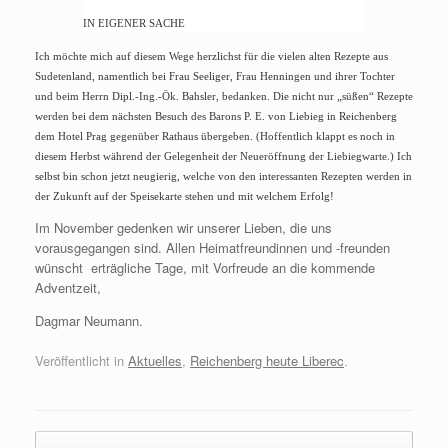
IN EIGENER SACHE
Ich möchte mich auf diesem Wege herzlichst für die vielen alten Rezepte aus
Sudetenland, namentlich bei Frau Seeliger, Frau Henningen und ihrer Tochter
und beim Herrn Dipl.-Ing.-Ök. Bahsler, bedanken. Die nicht nur „süßen“ Rezepte
werden bei dem nächsten Besuch des Barons P. E. von Liebieg in Reichenberg
dem Hotel Prag gegenüber Rathaus übergeben. (Hoffentlich klappt es noch in
diesem Herbst während der Gelegenheit der Neueröffnung der Liebiegwarte.) Ich
selbst bin schon jetzt neugierig, welche von den interessanten Rezepten werden in
der Zukunft auf der Speisekarte stehen und mit welchem Erfolg!
Im November gedenken wir unserer Lieben, die uns
vorausgegangen sind. Allen Heimatfreundinnen und -freunden
wünscht erträgliche Tage, mit Vorfreude an die kommende
Adventzeit,
Dagmar Neumann.
Veröffentlicht in
Aktuelles
,
Reichenberg heute Liberec
.
Beitragsnavigation