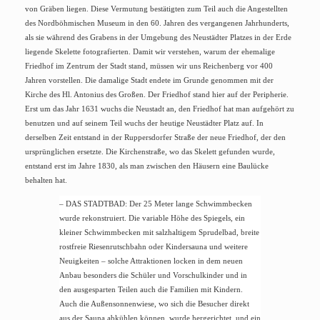
von Gräben liegen. Diese Vermutung bestätigten zum Teil auch die Angestellten
des Nordböhmischen Museum in den 60. Jahren des vergangenen Jahrhunderts,
als sie während des Grabens in der Umgebung des Neustädter Platzes in der Erde
liegende Skelette fotografierten. Damit wir verstehen, warum der ehemalige
Friedhof im Zentrum der Stadt stand, müssen wir uns Reichenberg vor 400
Jahren vorstellen. Die damalige Stadt endete im Grunde genommen mit der
Kirche des Hl. Antonius des Großen. Der Friedhof stand hier auf der Peripherie.
Erst um das Jahr 1631 wuchs die Neustadt an, den Friedhof hat man aufgehört zu
benutzen und auf seinem Teil wuchs der heutige Neustädter Platz auf. In
derselben Zeit entstand in der Ruppersdorfer Straße der neue Friedhof, der den
ursprünglichen ersetzte. Die Kirchenstraße, wo das Skelett gefunden wurde,
entstand erst im Jahre 1830, als man zwischen den Häusern eine Baulücke
behalten hat.
– DAS STADTBAD: Der 25 Meter lange Schwimmbecken
wurde rekonstruiert. Die variable Höhe des Spiegels, ein
kleiner Schwimmbecken mit salzhaltigem Sprudelbad, breite
rostfreie Riesenrutschbahn oder Kindersauna und weitere
Neuigkeiten – solche Attraktionen locken in dem neuen
Anbau besonders die Schüler und Vorschulkinder und in
den ausgesparten Teilen auch die Familien mit Kindern.
Auch die Au
ßensonnenwiese, wo sich die Besucher direkt
aus der Sauna abkühlen können, wurde hergerichtet, und ein