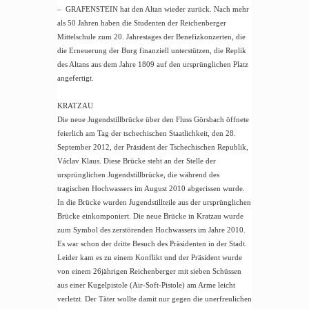
– GRAFENSTEIN hat den Altan wieder zurück. Nach mehr
als 50 Jahren haben die Studenten der Reichenberger
Mittelschule zum 20. Jahrestages der Benefizkonzerten, die
die Erneuerung der Burg finanziell unterstützen, die Replik
des Altans aus dem Jahre 1809 auf den ursprünglichen Platz
angefertigt.
KRATZAU
Die neue Jugendstillbrücke über den Fluss Görsbach öffnete
feierlich am Tag der tschechischen Staatlichkeit, den 28.
September 2012, der Präsident der Tschechischen Republik,
Václav Klaus. Diese Brücke steht an der Stelle der
ursprünglichen Jugendstillbrücke, die während des
tragischen Hochwassers im August 2010 abgerissen wurde.
In die Brücke wurden Jugendstillteile aus der ursprünglichen
Brücke einkomponiert. Die neue Brücke in Kratzau wurde
zum Symbol des zerstörenden Hochwassers im Jahre 2010.
Es war schon der dritte Besuch des Präsidenten in der Stadt.
Leider kam es zu einem Konflikt und der Präsident wurde
von einem 26jährigen Reichenberger mit sieben Schüssen
aus einer Kugelpistole (Air-Soft-Pistole) am Arme leicht
verletzt. Der Täter wollte damit nur gegen die unerfreulichen