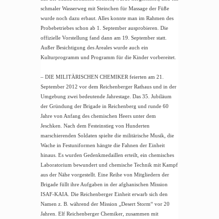
schmaler Wasserweg mit Steinchen für Massage der Füße
wurde noch dazu erbaut. Alles konnte man im Rahmen des
Probebetriebes schon ab 1. September ausprobieren. Die
offizielle Vorstellung fand dann am 19. September statt.
Außer Besichtigung des Areales wurde auch ein
Kulturprogramm und Programm für die Kinder vorbereitet.
– DIE MILITÄRISCHEN CHEMIKER feierten am 21.
September 2012 vor dem Reichenberger Rathaus und in der
Umgebung zwei bedeutende Jahrestage. Das 35. Jubiläum
der Gründung der Brigade in Reichenberg und runde 60
Jahre von Anfang des chemischen Heers unter dem
Jeschken. Nach dem Festeinstieg von Hunderten
marschierenden Soldaten spielte die militärische Musik, die
Wache in Festuniformen hängte die Fahnen der Einheit
hinaus. Es wurden Gedenkmedaillen erteilt, ein chemisches
Laboratorium bewundert und chemische Technik mit Kampf
aus der Nähe vorgestellt. Eine Reihe von Mitgliedern der
Brigade füllt ihre Aufgaben in der afghanischen Mission
ISAF-KAIA. Die Reichenberger Einheit erwarb sich den
Namen z. B. während der Mission „Desert Storm“ vor 20
Jahren. Elf Reichenberger Chemiker, zusammen mit