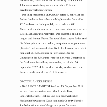
Handwerker, Musik- und Tanzaufführung. Es kam auch
Johann aus Wartenberg an, dem im Jahre 1512 die
Privilegien verleihen wurden.
– Das Puppenensemble JESCHKEN feiert 40 Jahre auf der
Bühne. In dieser Zeit haben die Mitglieder des Ensembles
47 Premieren zu Ende gespielt, dazu mehr als 400
Vorstellunten nicht nur auf der Hausszene, aber auch auf den
Reisen, Schauen und Festivalen.
Das Ensemble spielt mit
langen und kurzen Faden. Bei zwei Meter langen Faden sind
die Schauspieler nicht zu sehen, sie spielen im sogenannten
„Fenster“ und stehen auf einer Bank, bei kurzen Faden sieht
man auch die Schauspieler auf der Szene. Bei der
Gelegenheit des Jubiläums wurde in der Huss-Gemeinde in
der Stadt eine Ausstellung veranstaltet, wo ab den 28.
September 2012 nicht nur die Historie, sondern auch die
Puppen des Ensembles vorgestellt wurden.
GROTTAU AN DER NEISSE
– DAS ERNTEDANKFEST fand am 15. September 2012
auf der Feuerwehrwiese statt. Man konnte Tiere,
landwirtschaftliche Technik und den handwerklichen
Marktplatz bewundern. Dazu kam noch Country Kapelle,
Zimbalmusik und eine Menge von guten Gerichten.