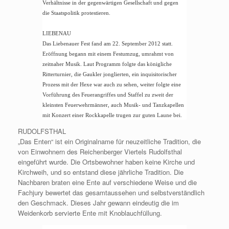
Verhältnisse in der gegenwärtigen Gesellschaft und gegen
die Staatspolitik protestieren.
LIEBENAU
Das Liebenauer Fest fand am 22. September 2012 statt.
Eröffnung begann mit einem Festumzug, umrahmt von
zeitnaher Musik. Laut Programm folgte das königliche
Ritterturnier, die Gaukler jonglierten, ein inquisitorischer
Prozess mit der Hexe war auch zu sehen, weiter folgte eine
Vorführung des Feuerangriffes und Staffel zu zweit der
kleinsten Feuerwehrmänner, auch Musik- und Tanzkapellen
mit Konzert einer Rockkapelle trugen zur guten Laune bei.
RUDOLFSTHAL
„Das Enten“ ist ein Originalname für neuzeitliche Tradition, die
von Einwohnern des Reichenberger Viertels Rudolfsthal
eingeführt wurde. Die Ortsbewohner haben keine Kirche und
Kirchweih, und so entstand diese jährliche Tradition. Die
Nachbaren braten eine Ente auf verschiedene Weise und die
Fachjury bewertet das gesamtaussehen und selbstverständlich
den Geschmack. Dieses Jahr gewann eindeutig die im
Weidenkorb servierte Ente mit Knoblauchfüllung.