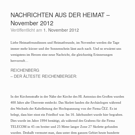
Zum
Inhalt
NACHRICHTEN AUS DER HEIMAT –
springen
November 2012
Veröffentlicht am
1. November 2012
Liebe Heimatfreundinnen und Heimatfreunde, im November werden die Tage
immer mehr kürzer und der Sonnenschein lässt auch nach. Und so erwärmt uns
wenigstens im Herzen eine neue Nachricht, die gleichzeitig Erinnerungen
hervorruft…
REICHENBERG
– DER ÄLTESTE REICHENBERGER:
In der Kirchenstraße in der Nähe der Kirche des Hl. Antonius des Großen wurden
400 Jahre alte Überreste entdeckt. Das Skelett fanden die Archäologen während
des Wechsels der Kabelleitung der Hochspannung von der Firma ČEZ. Es ist
belegt, dass hier einst ein Friedhof war. Im 16. Jahrhundert wurde hier begraben.
Dies wurde im Jahre 1994 bestätigt, als während des Grabens für die Firma
TELECOM in 45 cm breiter und 25 Meter langer Zone 27 Skelette gefunden
wurden. Deshalb vermutet man, dass unter dem ganzen Gebiet heute hunderte