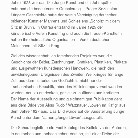
Jahre 1928 war das Die Junge Kunst und ein Jahr später
entstand die bedeutendste Gruppierung – Prager Sezession.
Längere Geschichte hatte der Verein Vereinigung deutscher
bildender Künstler Mährens und Schlesiens „Scholz“ mit dem
Sitz in Brünn. In Ostrau entstand im Jahre 1925 der
künstlerische Verein Kunstring und auch die Frauen-Künstlerin
hatten ihre heimatliche Organisation – Verein deutscher
Malerinnen mit Sitz in Prag.
Ziel des wissenschaftlich forschenden Projektes war, die
Geschichte der Bilder, Zeichnungen, Grafiken, Plastiken, Plakate
und ausgewählten künstlerischen Handwerk, die nach den
unwiderlegbaren Ereignissen des Zweiten Weltkrieges für lange
Zeit aus dem historischen Gedächtnis nicht nur der
Tschechischen Republik, aber des Mitteleuropa verschwunden
wurden, neu zu entdecken, gezielt zu auffinden und kartieren.
Der Name der Ausstellung und gleichnamigen Publikation geht
aus dem Bilde von Alois Rudolf Watznauer „Löwen im Käfig“ aus
dem Jahre 1927 aus. Das Bild wurde auf der Ausstellung Junge
Kunst unter dem Namen „Junge Löwen“ ausgestellt.
Die Schau begleitete ein Fachkatalog des Kollektivs der Autoren,
in deutschen und tschechischen Version, mit einer Reihe der