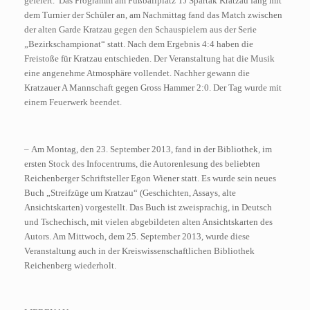
gefeiert. Das Programm am Fußballplatz TJ Spartak Kratzau fang mit
dem Turnier der Schüler an, am Nachmittag fand das Match zwischen
der alten Garde Kratzau gegen den Schauspielern aus der Serie
„Bezirkschampionat“ statt. Nach dem Ergebnis 4:4 haben die
Freistoße für Kratzau entschieden. Der Veranstaltung hat die Musik
eine angenehme Atmosphäre vollendet. Nachher gewann die
Kratzauer A Mannschaft gegen Gross Hammer 2:0. Der Tag wurde mit
einem Feuerwerk beendet.
– Am Montag, den 23. September 2013, fand in der Bibliothek, im
ersten Stock des Infocentrums, die Autorenlesung des beliebten
Reichenberger Schriftsteller Egon Wiener statt. Es wurde sein neues
Buch „Streifzüge um Kratzau“ (Geschichten, Assays, alte
Ansichtskarten) vorgestellt. Das Buch ist zweisprachig, in Deutsch
und Tschechisch, mit vielen abgebildeten alten Ansichtskarten des
Autors. Am Mittwoch, dem 25. September 2013, wurde diese
Veranstaltung auch in der Kreiswissenschaftlichen Bibliothek
Reichenberg wiederholt.