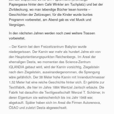
Papiergasse hinter dem Café Winkler am Tuchplatz) und bei der
Zivildeckung, wo man lebendige Bücher lesen konnte –
Geschichten der Zeitzeugen; für die Kinder wurde buntes
Programm vorbereitet, am Abend gab es viel Musik und
Vergnügen.
In den nächsten Jahren werden noch zwei weitere Trassen
vorbereitet.
– Der Kamin bei dem Freizeitzentrum Babylon wurde
niedergerissen. Der Kamin war mehr als hundert Jahre ein von
den Hauptorientierungspunkten Reichenbergs. Im Areal der
ehemaligen Desta, wo momentan das Science-Zentrum
iQLANDIA gebaut wird, wird der Kamin vorsichtig, Ziegelstein
nach dem Ziegelstein, auseinandergenommen, die Sprengung
wäre gefährlich. Der 38 Meter hohe Kamin mit Innendurchmesser
1,52 Meter hat eine reiche Geschichte hinter sich. Er gehörte zur
Textilfabrik, die hier im Jahre 1884 Wentzel Jantsch erbaute. Die
Fabrik hat daraufhin die Textilgesellschaft Wenzel T. Schörner, in
deren Eigentum sie wahrscheinlich bis ins Jahr 1948 war,
abgekauft. Später haben sich im Areal die Firmen Autorenova,
ČSAO und zuletzt Desta abgewechselt.