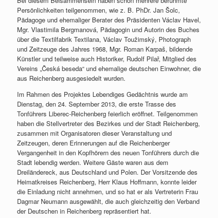
Bei diesem Beisammensein haben schon mehrere berühmte
Persönlichkeiten teilgenommen, wie z. B. PhDr. Jan Šolc,
Pädagoge und ehemaliger Berater des Präsidenten Václav Havel,
Mgr. Vlastimila Bergmanová, Pädagogin und Autorin des Buches
über die Textilfabrik Textilana, Václav Toužimský, Photograph
und Zeitzeuge des Jahres 1968, Mgr. Roman Karpaš, bildende
Künstler und teilweise auch Historiker, Rudolf Pilař, Mitglied des
Vereins „Česká beseda“ und ehemalige deutschen Einwohner, die
aus Reichenberg ausgesiedelt wurden.
Im Rahmen des Projektes Lebendiges Gedächtnis wurde am
Dienstag, den 24. September 2013, die erste Trasse des
Tonführers Liberec-Reichenberg feierlich eröffnet. Teilgenommen
haben die Stellvertreter des Bezirkes und der Stadt Reichenberg,
zusammen mit Organisatoren dieser Veranstaltung und
Zeitzeugen, deren Erinnerungen auf die Reichenberger
Vergangenheit in den Kopfhörern des neuen Tonführers durch die
Stadt lebendig werden. Weitere Gäste waren aus dem
Dreiländereck, aus Deutschland und Polen. Der Vorsitzende des
Heimatkreises Reichenberg, Herr Klaus Hoffmann, konnte leider
die Einladung nicht annehmen, und so hat er als Vertreterin Frau
Dagmar Neumann ausgewählt, die auch gleichzeitig den Verband
der Deutschen in Reichenberg repräsentiert hat.