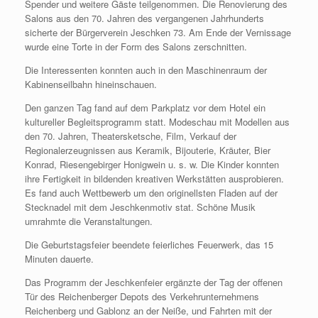
Spender und weitere Gäste teilgenommen. Die Renovierung des
Salons aus den 70. Jahren des vergangenen Jahrhunderts
sicherte der Bürgerverein Jeschken 73. Am Ende der Vernissage
wurde eine Torte in der Form des Salons zerschnitten.
Die Interessenten konnten auch in den Maschinenraum der
Kabinenseilbahn hineinschauen.
Den ganzen Tag fand auf dem Parkplatz vor dem Hotel ein
kultureller Begleitsprogramm statt. Modeschau mit Modellen aus
den 70. Jahren, Theatersketsche, Film, Verkauf der
Regionalerzeugnissen aus Keramik, Bijouterie, Kräuter, Bier
Konrad, Riesengebirger Honigwein u. s. w. Die Kinder konnten
ihre Fertigkeit in bildenden kreativen Werkstätten ausprobieren.
Es fand auch Wettbewerb um den originellsten Fladen auf der
Stecknadel mit dem Jeschkenmotiv stat. Schöne Musik
umrahmte die Veranstaltungen.
Die Geburtstagsfeier beendete feierliches Feuerwerk, das 15
Minuten dauerte.
Das Programm der Jeschkenfeier ergänzte der Tag der offenen
Tür des Reichenberger Depots des Verkehrunternehmens
Reichenberg und Gablonz an der Neiße, und Fahrten mit der