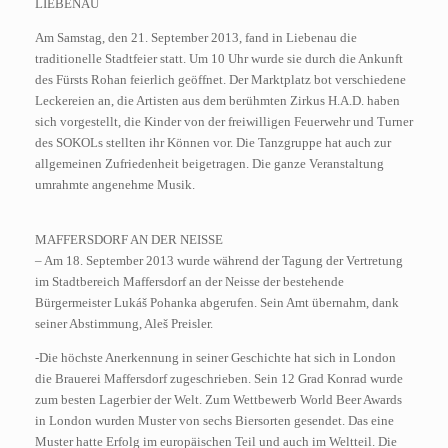
LIEBENAU
Am Samstag, den 21. September 2013, fand in Liebenau die
traditionelle Stadtfeier statt. Um 10 Uhr wurde sie durch die Ankunft
des Fürsts Rohan feierlich geöffnet. Der Marktplatz bot verschiedene
Leckereien an, die Artisten aus dem berühmten Zirkus H.A.D. haben
sich vorgestellt, die Kinder von der freiwilligen Feuerwehr und Turner
des SOKOLs stellten ihr Können vor. Die Tanzgruppe hat auch zur
allgemeinen Zufriedenheit beigetragen. Die ganze Veranstaltung
umrahmte angenehme Musik.
MAFFERSDORF AN DER NEISSE
– Am 18. September 2013 wurde während der Tagung der Vertretung
im Stadtbereich Maffersdorf an der Neisse der bestehende
Bürgermeister Lukáš Pohanka abgerufen. Sein Amt übernahm, dank
seiner Abstimmung, Aleš Preisler.
-Die höchste Anerkennung in seiner Geschichte hat sich in London
die Brauerei Maffersdorf zugeschrieben. Sein 12 Grad Konrad wurde
zum besten Lagerbier der Welt. Zum Wettbewerb World Beer Awards
in London wurden Muster von sechs Biersorten gesendet. Das eine
Muster hatte Erfolg im europäischen Teil und auch im Weltteil. Die