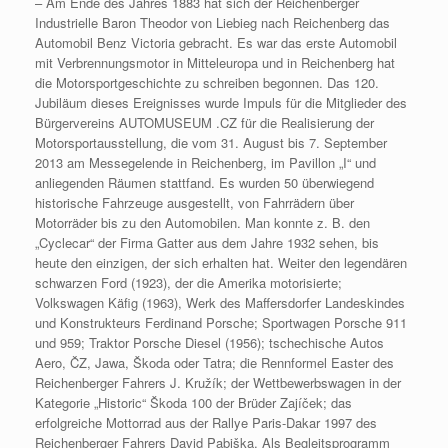
– Am Ende des Jahres 1883 hat sich der Reichenberger
Industrielle Baron Theodor von Liebieg nach Reichenberg das
Automobil Benz Victoria gebracht. Es war das erste Automobil
mit Verbrennungsmotor in Mitteleuropa und in Reichenberg hat
die Motorsportgeschichte zu schreiben begonnen. Das 120.
Jubiläum dieses Ereignisses wurde Impuls für die Mitglieder des
Bürgervereins AUTOMUSEUM .CZ für die Realisierung der
Motorsportausstellung, die vom 31. August bis 7. September
2013 am Messegelende in Reichenberg, im Pavillon „I“ und
anliegenden Räumen stattfand. Es wurden 50 überwiegend
historische Fahrzeuge ausgestellt, von Fahrrädern über
Motorräder bis zu den Automobilen. Man konnte z. B. den
„Cyclecar“ der Firma Gatter aus dem Jahre 1932 sehen, bis
heute den einzigen, der sich erhalten hat. Weiter den legendären
schwarzen Ford (1923), der die Amerika motorisierte;
Volkswagen Käfig (1963), Werk des Maffersdorfer Landeskindes
und Konstrukteurs Ferdinand Porsche; Sportwagen Porsche 911
und 959; Traktor Porsche Diesel (1956); tschechische Autos
Aero, ČZ, Jawa, Škoda oder Tatra; die Rennformel Easter des
Reichenberger Fahrers J. Kružík; der Wettbewerbswagen in der
Kategorie „Historic“ Škoda 100 der Brüder Zajíček; das
erfolgreiche Mottorrad aus der Rallye Paris-Dakar 1997 des
Reichenberger Fahrers David Pabiška. Als Begleitsprogramm