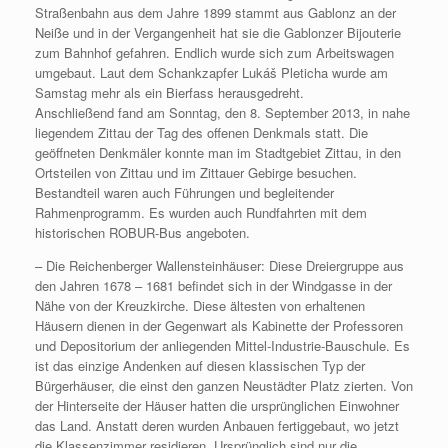
Straßenbahn aus dem Jahre 1899 stammt aus Gablonz an der
Neiße und in der Vergangenheit hat sie die Gablonzer Bijouterie
zum Bahnhof gefahren. Endlich wurde sich zum Arbeitswagen
umgebaut. Laut dem Schankzapfer Lukáš Pleticha wurde am
Samstag mehr als ein Bierfass herausgedreht.
Anschließend fand am Sonntag, den 8. September 2013, in nahe
liegendem Zittau der Tag des offenen Denkmals statt. Die
geöffneten Denkmäler konnte man im Stadtgebiet Zittau, in den
Ortsteilen von Zittau und im Zittauer Gebirge besuchen.
Bestandteil waren auch Führungen und begleitender
Rahmenprogramm. Es wurden auch Rundfahrten mit dem
historischen ROBUR-Bus angeboten.
– Die Reichenberger Wallensteinhäuser: Diese Dreiergruppe aus
den Jahren 1678 – 1681 befindet sich in der Windgasse in der
Nähe von der Kreuzkirche. Diese ältesten von erhaltenen
Häusern dienen in der Gegenwart als Kabinette der Professoren
und Depositorium der anliegenden Mittel-Industrie-Bauschule. Es
ist das einzige Andenken auf diesen klassischen Typ der
Bürgerhäuser, die einst den ganzen Neustädter Platz zierten. Von
der Hinterseite der Häuser hatten die ursprünglichen Einwohner
das Land. Anstatt deren wurden Anbauen fertiggebaut, wo jetzt
die Klassenzimmer residieren. Ursprünglich sind nur die