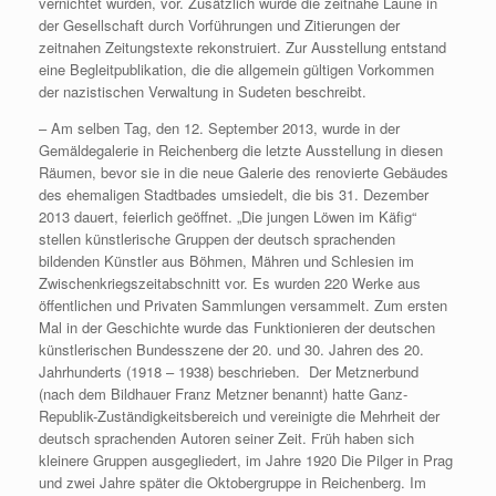
vernichtet wurden, vor. Zusätzlich wurde die zeitnahe Laune in
der Gesellschaft durch Vorführungen und Zitierungen der
zeitnahen Zeitungstexte rekonstruiert. Zur Ausstellung entstand
eine Begleitpublikation, die die allgemein gültigen Vorkommen
der nazistischen Verwaltung in Sudeten beschreibt.
– Am selben Tag, den 12. September 2013, wurde in der
Gemäldegalerie in Reichenberg die letzte Ausstellung in diesen
Räumen, bevor sie in die neue Galerie des renovierte Gebäudes
des ehemaligen Stadtbades umsiedelt, die bis 31. Dezember
2013 dauert, feierlich geöffnet. „Die jungen Löwen im Käfig“
stellen künstlerische Gruppen der deutsch sprachenden
bildenden Künstler aus Böhmen, Mähren und Schlesien im
Zwischenkriegszeitabschnitt vor. Es wurden 220 Werke aus
öffentlichen und Privaten Sammlungen versammelt. Zum ersten
Mal in der Geschichte wurde das Funktionieren der deutschen
künstlerischen Bundesszene der 20. und 30. Jahren des 20.
Jahrhunderts (1918 – 1938) beschrieben. Der Metznerbund
(nach dem Bildhauer Franz Metzner benannt) hatte Ganz-
Republik-Zuständigkeitsbereich und vereinigte die Mehrheit der
deutsch sprachenden Autoren seiner Zeit. Früh haben sich
kleinere Gruppen ausgegliedert, im Jahre 1920 Die Pilger in Prag
und zwei Jahre später die Oktobergruppe in Reichenberg. Im