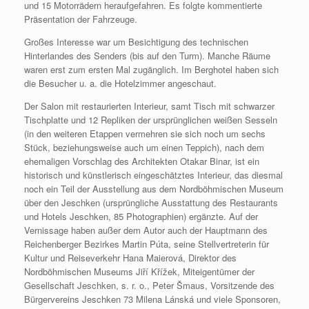
und 15 Motorrädern heraufgefahren. Es folgte kommentierte
Präsentation der Fahrzeuge.
Großes Interesse war um Besichtigung des technischen
Hinterlandes des Senders (bis auf den Turm). Manche Räume
waren erst zum ersten Mal zugänglich. Im Berghotel haben sich
die Besucher u. a. die Hotelzimmer angeschaut.
Der Salon mit restaurierten Interieur, samt Tisch mit schwarzer
Tischplatte und 12 Repliken der ursprünglichen weißen Sesseln
(in den weiteren Etappen vermehren sie sich noch um sechs
Stück, beziehungsweise auch um einen Teppich), nach dem
ehemaligen Vorschlag des Architekten Otakar Binar, ist ein
historisch und künstlerisch eingeschätztes Interieur, das diesmal
noch ein Teil der Ausstellung aus dem Nordböhmischen Museum
über den Jeschken (ursprüngliche Ausstattung des Restaurants
und Hotels Jeschken, 85 Photographien) ergänzte. Auf der
Vernissage haben außer dem Autor auch der Hauptmann des
Reichenberger Bezirkes Martin Púta, seine Stellvertreterin für
Kultur und Reiseverkehr Hana Maierová, Direktor des
Nordböhmischen Museums Jiří Křížek, Miteigentümer der
Gesellschaft Jeschken, s. r. o., Peter Šmaus, Vorsitzende des
Bürgervereins Jeschken 73 Milena Lánská und viele Sponsoren,