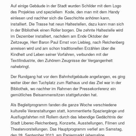
Auf einige Gebäude in der Stadt wurden Schilder mit dem Logo
des Projektes und speziellem Kode, den man mit dem Handy
einlesen und nachher sich die Geschichte anhören kann,
installiert. Die Trasse hat neun Haltestellen, dazu kann man sich
in der Bibliothek einen Roller borgen. Die zehnte Haltestelle wird
im Dezember installiert, nachdem am Ende Oktober der
Zeitzeuge, Herr Baron Paul Ernst von Liebieg, nach Reichenberg
anreisen wird und am schon traditionellen Erzählen über die
Kindheit und Leben seiner Vorfahren, verbunden mit der
Textilindustrie, den Zuhörern Zeugnisse der Vergangenheit
nahebringt.
Der Rundgang hat vor dem Bahnhofgebäude angefangen, es ging
weiter über den Tuchplatz zum Rathaus und das Ziel war in der
Bibliothek, wo nachher im Rahmen der Pressekonferenz ein
gemütliches Beisammensitzen stattgefunden hat.
Als Begleitprogramm fanden die ganze Woche verschiedene
kulturelle Veranstaltungen statt, kommentierte Spaziergänge und
Ausflugsfahrten mit Rollern durch das lebendige Gedächtnis der
Stadt Liberec-Reichenberg, Konzerte, Ausstellungen, Filmen und
Theatervorstellungen. Das Hauptprogramm verlief am Samstag,
den 28. September 2013, am Papiermarkt (ehemalige