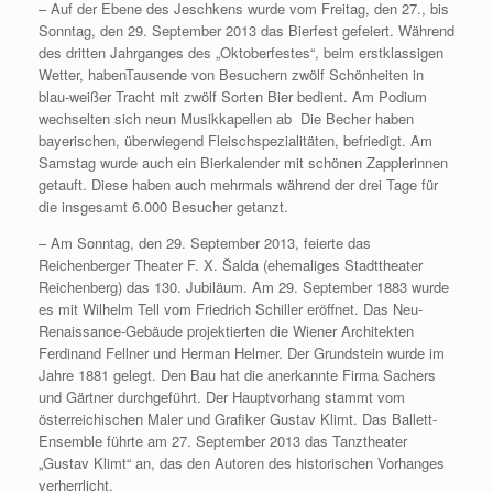
– Auf der Ebene des Jeschkens wurde vom Freitag, den 27., bis
Sonntag, den 29. September 2013 das Bierfest gefeiert. Während
des dritten Jahrganges des „Oktoberfestes“, beim erstklassigen
Wetter, habenTausende von Besuchern zwölf Schönheiten in
blau-weißer Tracht mit zwölf Sorten Bier bedient. Am Podium
wechselten sich neun Musikkapellen ab Die Becher haben
bayerischen, überwiegend Fleischspezialitäten, befriedigt. Am
Samstag wurde auch ein Bierkalender mit schönen Zapplerinnen
getauft. Diese haben auch mehrmals während der drei Tage für
die insgesamt 6.000 Besucher getanzt.
– Am Sonntag, den 29. September 2013, feierte das
Reichenberger Theater F. X. Šalda (ehemaliges Stadttheater
Reichenberg) das 130. Jubiläum. Am 29. September 1883 wurde
es mit Wilhelm Tell vom Friedrich Schiller eröffnet. Das Neu-
Renaissance-Gebäude projektierten die Wiener Architekten
Ferdinand Fellner und Herman Helmer. Der Grundstein wurde im
Jahre 1881 gelegt. Den Bau hat die anerkannte Firma Sachers
und Gärtner durchgeführt. Der Hauptvorhang stammt vom
österreichischen Maler und Grafiker Gustav Klimt. Das Ballett-
Ensemble führte am 27. September 2013 das Tanztheater
„Gustav Klimt“ an, das den Autoren des historischen Vorhanges
verherrlicht.