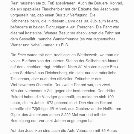
Rest mussten sie zu Fuß absolvieren. Auch die Brauerei Konrad,
die ein spezielles Flaschenbier mit der Etikette des Jeschkens
vorgestellt hat, gab einen Bus zur Verfügung. Die
Kabinenseilbahn, die in diesem Jahre das 80. Jubiläum feierte,
beförderte in beiden Richtungen 4.981 Personen. Die Fahrt war
diesmal kostenlos. Weitere Besucher absolvierten die Fahrt mit
dem Sessellift, manche Wanderfreunde (es war regnerisches
Wetter und Nebel) kamen zu Fuß.
Die Feier wurde mit dem traditionellen Wettbewerb, wo man ein
volles Bierfass von der unteren Station der Seilbahn bis hinauf
auf den Jeschken trägt, eröffnet. Nach 32 Minuten siegte Frau
Jana Skrbková aus Reichenberg, die nicht nur alle männliche
Teilnehmer, aber auch den offiziellen Zeitnehmer des
Wettbewerbes überholte. Der zweite Rekord war, um zwei
Minuten verbesserte Zeit gegen der bestehenden. Den dritten
Rekord haben die Vierziger geschafft; es meldeten sich 109
Leute, die im Jahre 1973 geboren sind. Den vierten Rekord
schaffte der 73jährige Jiří Mánek aus Gablonz an der Neiße, am
Gipfel des Jeschkens schon 2.222 Mal war und mit der
Besteigung erst vor acht Jahren angefangen hat.
Auf den Jeschken sind auch die Auto-Veteranen mit 35 Autos