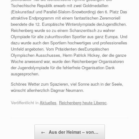
Tschechische Republik erwarb mit zwei Goldmedaillen
(Eiskunstlauf und Parallel-Slalom-Snowbording) den 6. Platz Das
attraktive Endprogramm mit einem fantastischen Zeremoniell
beendete die 12. Europäische Winterolympiade derJugendlichen.
Reichenberg wurde so zu einem Schanzentisch zu wahrer
Olympiade für alle zukunftsvollen Sportler aus ganz Europa. Und
dazu wurde auch den Sportlern hochwertiges und professionelles
Umfeld angeboten. Vom Präsidenten desEuropäischen
Olympischen Ausschusses, Herrn Patrick Hickey, der die ganze
Woche anwesend war, wurde den Reichenberger Organisatoren
der Jugendolympiade für die fehlerfreie Organisation Dank
ausgesprochen.
Schönes Wetter zum Spazieren, viel Sonne auch in der Seele,
wünscht allenherzlich Dagmar Neumann.
Veröffentlicht in
Aktuelles
,
Reichenberg heute Liberec
.
Beitragsnavigation
←
Aus der Heimat – von…