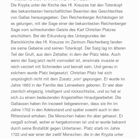
Die Krypta unter der Kirche des Hl. Kreuzes hat den Totenkopf
des bekanntesten herrschaftlichen Beamten des Geschlechtes
von Gallas herausgegeben. Den Reichenberger Archäologen ist
es gelungen, mit der Sage einer der bekanntesten Reichenberger
Sage vom schreckenden Geiste des Karl Christian Platzes
erschüttern. Bei der Erkundung des Untergrundes der
Barockkirche des Hl. Kreuzes im Zentrum Reichenberg fanden
sie seine Gebeine und seinen Totenkopf. Der Sarg lag im älteren
Teil der Gruft, aus dem Zeitalter, in dem der Platz lebte. Auch
wenn der Sarg jetzt recht vormodert ist, einstmals musste er
reich verziert mit Schmieden und bemalt sein. Und genau in
solchem wurde Platz beigesetzt. Christian Platz hat sich
ursprünglich nicht mit dem Zusatz „von“ geprungen. Er wurde im
Jahre 1663 in der Familie des Leinwebers geboren. Er war aber
ziemlich ehrgeizig, intelligent und rücksichtslos, und so hat er
sich zu einem bedeutenden Angestellten hinaufgearbeitet. Die
Gallassen haben ihn insoweit liebgewonnen, dass sie ihn im
Jahre 1702 in den Adelsstand und später sowohl auch in den
Ritterstand erhoben. Die Menschen haben ihn aber gehasst. Er
vergaß schnell, woher er hergekommen ist und er wurde bekannt
durch seine Brutalität gegen Untertanen. Platz starb im Jahre
1722 und war einer der zwölf Menschen, die in der Krypta unter