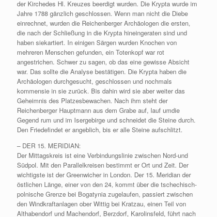
der Kirchedes Hl. Kreuzes beerdigt wurden. Die Krypta wurde im
Jahre 1788 gänzlich geschlossen. Wenn man nicht die Diebe
einrechnet, wurden die Reichenberger Archäologen die ersten,
die nach der Schließung in die Krypta hineingeraten sind und
haben siekartiert. In einigen Särgen wurden Knochen von
mehreren Menschen gefunden, ein Totenkopf war rot
angestrichen. Schwer zu sagen, ob das eine gewisse Absicht
war. Das sollte die Analyse bestätigen. Die Krypta haben die
Archäologen durchgesucht, geschlossen und nochmals
kommensie in sie zurück. Bis dahin wird sie aber weiter das
Geheimnis des Platzesbewachen. Nach ihm steht der
Reichenberger Hauptmann aus dem Grabe auf, lauf umdie
Gegend rum und im Isergebirge und schneidet die Steine durch.
Den Friedefindet er angeblich, bis er alle Steine aufschlitzt.
– DER 15. MERIDIAN:
Der Mittagskreis ist eine Verbindungslinie zwischen Nord-und
Südpol. Mit den Parallelkreisen bestimmt er Ort und Zeit. Der
wichtigste ist der Greenwicher in London. Der 15. Meridian der
östlichen Länge, einer von den 24, kommt über die tschechisch-
polnische Grenze bei Bogatynia zugelaufen, passiert zwischen
den Windkraftanlagen ober Wittig bei Kratzau, einen Teil von
Althabendorf und Machendorf, Berzdorf, Karolinsfeld, führt nach