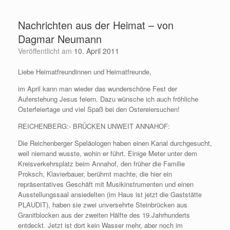
Zum
Inhalt
Nachrichten aus der Heimat – von
springen
Dagmar Neumann
Veröffentlicht am
10. April 2011
Liebe Heimatfreundinnen und Heimatfreunde,
im April kann man wieder das wunderschöne Fest der
Auferstehung Jesus feiern. Dazu wünsche ich auch fröhliche
Osterfeiertage und viel Spaß bei den Ostereiersuchen!
REICHENBERG:- BRÜCKEN UNWEIT ANNAHOF:
Die Reichenberger Speläologen haben einen Kanal durchgesucht,
weil niemand wusste, wohin er führt. Einige Meter unter dem
Kreisverkehrsplatz beim Annahof, den früher die Familie
Proksch, Klavierbauer, berühmt machte, die hier ein
repräsentatives Geschäft mit Musikinstrumenten und einen
Ausstellungssaal ansiedelten (im Haus ist jetzt die Gaststätte
PLAUDIT), haben sie zwei unversehrte Steinbrücken aus
Granitblocken aus der zweiten Hälfte des 19.Jahrhunderts
entdeckt. Jetzt ist dort kein Wasser mehr, aber noch im