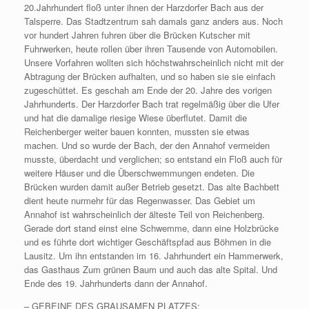
20.Jahrhundert floß unter ihnen der Harzdorfer Bach aus der
Talsperre. Das Stadtzentrum sah damals ganz anders aus. Noch
vor hundert Jahren fuhren über die Brücken Kutscher mit
Fuhrwerken, heute rollen über ihren Tausende von Automobilen.
Unsere Vorfahren wollten sich höchstwahrscheinlich nicht mit der
Abtragung der Brücken aufhalten, und so haben sie sie einfach
zugeschüttet. Es geschah am Ende der 20. Jahre des vorigen
Jahrhunderts. Der Harzdorfer Bach trat regelmäßig über die Ufer
und hat die damalige riesige Wiese überflutet. Damit die
Reichenberger weiter bauen konnten, mussten sie etwas
machen. Und so wurde der Bach, der den Annahof vermeiden
musste, überdacht und verglichen; so entstand ein Floß auch für
weitere Häuser und die Überschwemmungen endeten. Die
Brücken wurden damit außer Betrieb gesetzt. Das alte Bachbett
dient heute nurmehr für das Regenwasser. Das Gebiet um
Annahof ist wahrscheinlich der älteste Teil von Reichenberg.
Gerade dort stand einst eine Schwemme, dann eine Holzbrücke
und es führte dort wichtiger Geschäftspfad aus Böhmen in die
Lausitz. Um ihn entstanden im 16. Jahrhundert ein Hammerwerk,
das Gasthaus Zum grünen Baum und auch das alte Spital. Und
Ende des 19. Jahrhunderts dann der Annahof.
– GEBEINE DES GRAUSAMEN PLATZES: