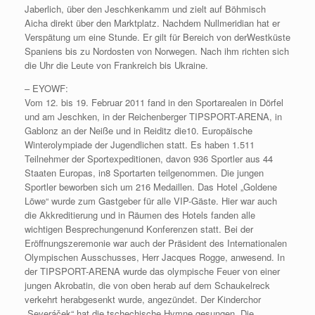
Jaberlich, über den Jeschkenkamm und zielt auf Böhmisch
Aicha direkt über den Marktplatz. Nachdem Nullmeridian hat er
Verspätung um eine Stunde. Er gilt für Bereich von derWestküste
Spaniens bis zu Nordosten von Norwegen. Nach ihm richten sich
die Uhr die Leute von Frankreich bis Ukraine.
– EYOWF:
Vom 12. bis 19. Februar 2011 fand in den Sportarealen in Dörfel
und am Jeschken, in der Reichenberger TIPSPORT-ARENA, in
Gablonz an der Neiße und in Reiditz die10. Europäische
Winterolympiade der Jugendlichen statt. Es haben 1.511
Teilnehmer der Sportexpeditionen, davon 936 Sportler aus 44
Staaten Europas, in8 Sportarten teilgenommen. Die jungen
Sportler beworben sich um 216 Medaillen. Das Hotel „Goldene
Löwe“ wurde zum Gastgeber für alle VIP-Gäste. Hier war auch
die Akkreditierung und in Räumen des Hotels fanden alle
wichtigen Besprechungenund Konferenzen statt. Bei der
Eröffnungszeremonie war auch der Präsident des Internationalen
Olympischen Ausschusses, Herr Jacques Rogge, anwesend. In
der TIPSPORT-ARENA wurde das olympische Feuer von einer
jungen Akrobatin, die von oben herab auf dem Schaukelreck
verkehrt herabgesenkt wurde, angezündet. Der Kinderchor
„Severáček“ hat die tschechische Hymne gesungen. Die