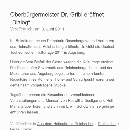
Zum
Inhalt
Oberbürgermeister Dr. Gribl eröffnet
springen
„Dialog“
Veröffentlicht am
9. Juni 2011
Im Beisein der neuen Primatorin Rosenbergova und Vertretern
des Heimatkreises Reichenberg eröffnete Dr. Gribl die Deutsch-
Tschechischen Kulturtage 2011 in Augsburg.
Unter großem Beifall der Gäste wurden die Kulturtage eröffnet.
Die Kinderchöre Severacek aus Reichenberg/Liberec und der
Mozartchor aus Augsburg begeisterten mit einem bunten
Repertoire ihres Könnens. Höhe- und Schlußpunkt waren zwei
gemeinsam vorgetragene Stücke.
Tagsüber konnten die Besucher der verschiedenen
Veranstaltungen u.a. Mundart von Roswitha Seeliger und Ruth-
Maria Gruber hören und sich von Erwin Scholz ins Isergebirge
entführen lassen.
Veröffentlicht in
Aus dem Heimatkreis Reichenberg
,
Reichenberg
heute Liberec
.