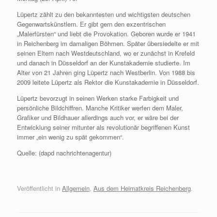
Lüpertz zählt zu den bekanntesten und wichtigsten deutschen
Gegenwartskünstlern. Er gibt gern den exzentrischen
„Malerfürsten“ und liebt die Provokation. Geboren wurde er 1941
in Reichenberg im damaligen Böhmen. Später übersiedelte er mit
seinen Eltern nach Westdeutschland, wo er zunächst in Krefeld
und danach in Düsseldorf an der Kunstakademie studierte. Im
Alter von 21 Jahren ging Lüpertz nach Westberlin. Von 1988 bis
2009 leitete Lüpertz als Rektor die Kunstakademie in Düsseldorf.
Lüpertz bevorzugt in seinen Werken starke Farbigkeit und
persönliche Bildchiffren. Manche Kritiker werfen dem Maler,
Grafiker und Bildhauer allerdings auch vor, er wäre bei der
Entwicklung seiner mitunter als revolutionär begriffenen Kunst
immer „ein wenig zu spät gekommen“.
Quelle: (dapd nachrichtenagentur)
Veröffentlicht in
Allgemein
,
Aus dem Heimatkreis Reichenberg
.