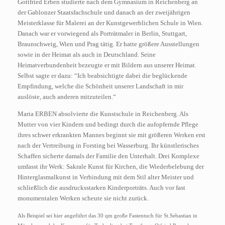
Gottfried Erben studierte nach dem Gymnasium in Reichenberg an
der Gablonzer Staatsfachschule und danach an der zweijährigen
Meisterklasse für Malerei an der Kunstgewerblichen Schule in Wien.
Danach war er vorwiegend als Porträtmaler in Berlin, Stuttgart,
Braunschweig, Wien und Prag tätig. Er hatte größere Ausstellungen
sowie in der Heimat als auch in Deutschland. Seine
Heimatverbundenheit bezeugte er mit Bildern aus unserer Heimat.
Selbst sagte er dazu: “Ich beabsichtigte dabei die
beglückende
Empfindung, welche die Schönheit unserer Landschaft in mir
auslöste, auch anderen mitzuteilen.“
Maria ERBEN absolvierte die Kunstschule in Reichenberg. Als
Mutter von vier Kindern und bedingt durch die aufopfernde Pflege
ihres schwer erkrankten Mannes beginnt sie mit größeren Werken erst
nach der Vertreibung in Forsting bei Wasserburg. Ihr künstlerisches
Schaffen sicherte damals der Familie den Unterhalt. Drei Komplexe
umfasst ihr Werk: Sakrale Kunst für Kirchen, die Wiederbelebung der
Hinterglasmalkunst in Verbindung mit dem Stil alter Meister und
schließlich die ausdrucksstarken Kinderporträts. Auch vor fast
monumentalen Werken scheute sie nicht zurück.
Als Beispiel sei hier angeführt das 30 qm große Fastentuch für St.Sebastian in