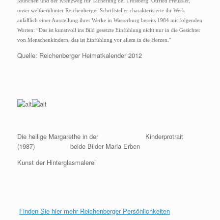
München und der Kreuzweg für Tacherling bei Trostberg. Otfried Preussler,
unser weltberühmter Reichenberger Schriftsteller charakterisierte ihr Werk
anläßlich einer Ausstellung ihrer Werke in Wasserburg bereits 1984 mit folgenden
Worten: “Das ist kunstvoll ins Bild gesetzte Einfühlung nicht nur in die Gesichter
von Menschenkindern, das ist Einfühlung vor allem in die Herzen.“
Quelle: Reichenberger Heimatkalender 2012
Die heilige Margarethe in der Kinderprotrait
(1987) beide Bilder Maria Erben
Kunst der Hinterglasmalerei
Finden Sie hier mehr Reichenberger Persönlichkeiten