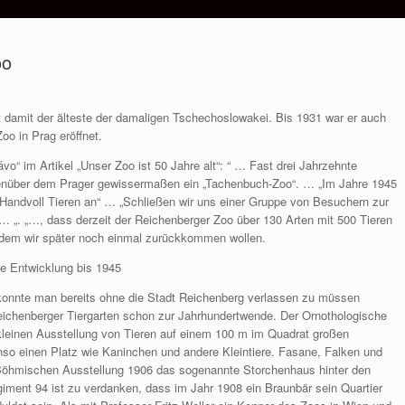
oo
 damit der älteste der damaligen Tschechoslowakei. Bis 1931 war er auch
oo in Prag eröffnet.
o“ im Artikel „Unser Zoo ist 50 Jahre alt“: “ … Fast drei Jahrzehnte
egenüber dem Prager gewissermaßen ein „Tachenbuch-Zoo“. … „Im Jahre 1945
 Handvoll Tieren an“ … „Schließen wir uns einer Gruppe von Besuchern zur
… „. „…, dass derzeit der Reichenberger Zoo über 130 Arten mit 500 Tieren
 dem wir später noch einmal zurückkommen wollen.
ie Entwicklung bis 1945
 konnte man bereits ohne die Stadt Reichenberg verlassen zu müssen
eichenberger Tiergarten schon zur Jahrhundertwende. Der Ornothologische
 kleinen Ausstellung von Tieren auf einem 100 m im Quadrat großen
nso einen Platz wie Kaninchen und andere Kleintiere. Fasane, Falken und
Böhmischen Ausstellung 1906 das sogenannte Storchenhaus hinter den
giment 94 ist zu verdanken, dass im Jahr 1908 ein Braunbär sein Quartier