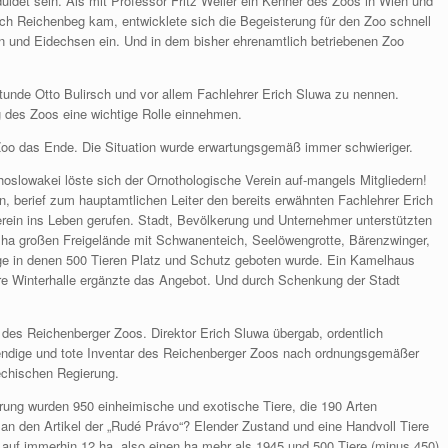
eduldet sein. Als mit Professor Fritz Weller ein Kenner des Zoos in Wien und
h Reichenbeg kam, entwicklete sich die Begeisterung für den Zoo schnell
n und Eidechsen ein. Und in dem bisher ehrenamtlich betriebenen Zoo
tunde Otto Bulirsch und vor allem Fachlehrer Erich Sluwa zu nennen.
ng des Zoos eine wichtige Rolle einnehmen.
Zoo das Ende. Die Situation wurde erwartungsgemäß immer schwieriger.
slowakei löste sich der Ornothologische Verein auf-mangels Mitgliedern!
, berief zum hauptamtlichen Leiter den bereits erwähnten Fachlehrer Erich
erein ins Leben gerufen. Stadt, Bevölkerung und Unternehmer unterstützten
ha großen Freigelände mit Schwanenteich, Seelöwengrotte, Bärenzwinger,
ge in denen 500 Tieren Platz und Schutz geboten wurde. Ein Kamelhaus
ere Winterhalle ergänzte das Angebot. Und durch Schenkung der Stadt
 des Reichenberger Zoos. Direktor Erich Sluwa übergab, ordentlich
bendige und tote Inventar des Reichenberger Zoos nach ordnungsgemäßer
hechischen Regierung.
rung wurden 950 einheimische und exotische Tiere, die 190 Arten
 an den Artikel der „Rudé Právo“? Elender Zustand und eine Handvoll Tiere
o auf immerhin 12 ha, also einen ha mehr als 1945 und 500 Tiere (minus 450)