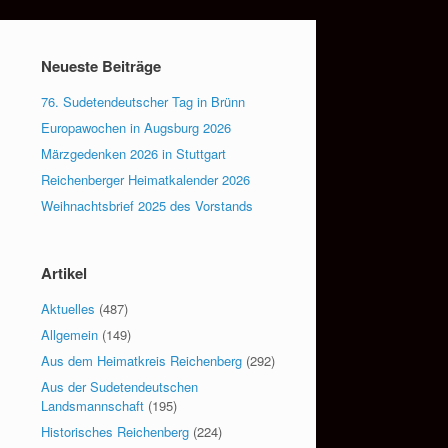
Neueste Beiträge
76. Sudetendeutscher Tag in Brünn
Europawochen in Augsburg 2026
Märzgedenken 2026 in Stuttgart
Reichenberger Heimatkalender 2026
Weihnachtsbrief 2025 des Vorstands
Artikel
Aktuelles
(487)
Allgemein
(149)
Aus dem Heimatkreis Reichenberg
(292)
Aus der Sudetendeutschen
Landsmannschaft
(195)
Historisches Reichenberg
(224)