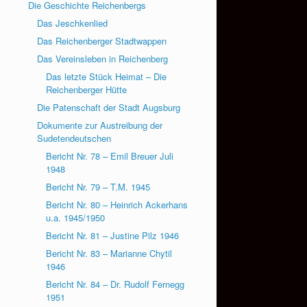
Die Geschichte Reichenbergs
Das Jeschkenlied
Das Reichenberger Stadtwappen
Das Vereinsleben in Reichenberg
Das letzte Stück Heimat – Die
Reichenberger Hütte
Die Patenschaft der Stadt Augsburg
Dokumente zur Austreibung der
Sudetendeutschen
Bericht Nr. 78 – Emil Breuer Juli
1948
Bericht Nr. 79 – T.M. 1945
Bericht Nr. 80 – Heinrich Ackerhans
u.a. 1945/1950
Bericht Nr. 81 – Justine Pilz 1946
Bericht Nr. 83 – Marianne Chytil
1946
Bericht Nr. 84 – Dr. Rudolf Fernegg
1951