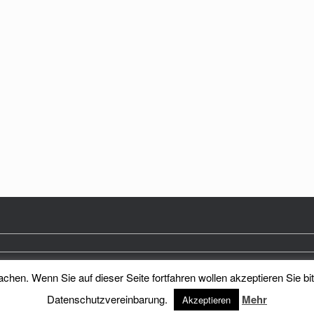
hen. Wenn Sie auf dieser Seite fortfahren wollen akzeptieren Sie bi
Heimatkreis Reichenberg Stadt und Land e.V.
Theme by
SiteOrigin
Datenschutzvereinbarung.
Mehr
Akzeptieren