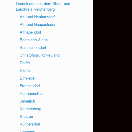
Gemeinden aus dem Stadt- und
Landkreis Reichenberg
Alt- und Neuharzdorf
Alt- und Neupaulsdorf
Althabendorf
Böhmisch-Aicha
Buschullersdorf
Christofsgrund/Neuland
Dörfel
Eichicht
Einsiedel
Franzendorf
Hermannsthal
Jaberlich
Katharinberg
Kratzau
Kunnersdorf
Liebenau