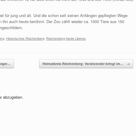
iel für jung und alt. Und die schon seit seinen Anfängen gepflegten Wege
ihn auch heute berühmt. Der Zoo zählt wieder ca. 1000 Tiere aus 150
ngeschildern.
erg
,
Historisches Reichenberg
,
Reichenberg heute Liberec
.
fleger…
Heimatkreis Reichenberg: Vorsitzender bringt im…
→
r abzugeben.