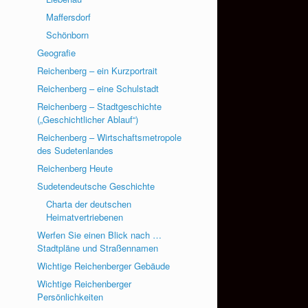
Maffersdorf
Schönborn
Geografie
Reichenberg – ein Kurzportrait
Reichenberg – eine Schulstadt
Reichenberg – Stadtgeschichte
(„Geschichtlicher Ablauf“)
Reichenberg – Wirtschaftsmetropole
des Sudetenlandes
Reichenberg Heute
Sudetendeutsche Geschichte
Charta der deutschen
Heimatvertriebenen
Werfen Sie einen Blick nach …
Stadtpläne und Straßennamen
Wichtige Reichenberger Gebäude
Wichtige Reichenberger
Persönlichkeiten