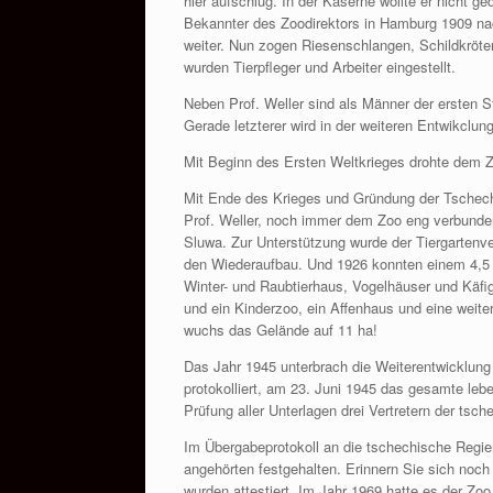
hier aufschlug. In der Kaserne wollte er nicht g
Bekannter des Zoodirektors in Hamburg 1909 nac
weiter. Nun zogen Riesenschlangen, Schildkröte
wurden Tierpfleger und Arbeiter eingestellt.
Neben Prof. Weller sind als Männer der ersten S
Gerade letzterer wird in der weiteren Entwikclu
Mit Beginn des Ersten Weltkrieges drohte dem 
Mit Ende des Krieges und Gründung der Tschecho
Prof. Weller, noch immer dem Zoo eng verbunden
Sluwa. Zur Unterstützung wurde der Tiergartenv
den Wiederaufbau. Und 1926 konnten einem 4,5 
Winter- und Raubtierhaus, Vogelhäuser und Käfi
und ein Kinderzoo, ein Affenhaus und eine weit
wuchs das Gelände auf 11 ha!
Das Jahr 1945 unterbrach die Weiterentwicklung
protokolliert, am 23. Juni 1945 das gesamte le
Prüfung aller Unterlagen drei Vertretern der tsc
Im Übergabeprotokoll an die tschechische Regie
angehörten festgehalten. Erinnern Sie sich noch
wurden attestiert. Im Jahr 1969 hatte es der Zo