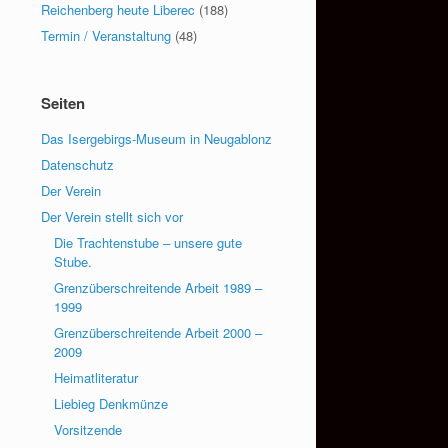
Reichenberg heute Liberec
(188)
Termin / Veranstaltung
(48)
Seiten
Das Isergebirgs-Museum in Neugablonz
Datenschutz
Der Verein
Der Verein stellt sich vor
Die Trachtenstube – unsere gute
Stube.
Grenzüberschreitende Arbeit 1989 –
1999
Grenzüberschreitende Arbeit 2000 –
2009
Heimatliteratur
Liebieg Denkmünze
Vorsitzende