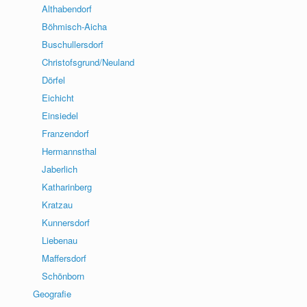
Althabendorf
Böhmisch-Aicha
Buschullersdorf
Christofsgrund/Neuland
Dörfel
Eichicht
Einsiedel
Franzendorf
Hermannsthal
Jaberlich
Katharinberg
Kratzau
Kunnersdorf
Liebenau
Maffersdorf
Schönborn
Geografie