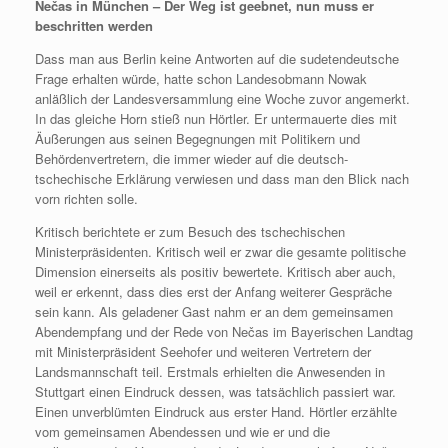
Nečas in München – Der Weg ist geebnet, nun muss er
beschritten werden
Dass man aus Berlin keine Antworten auf die sudetendeutsche
Frage erhalten würde, hatte schon Landesobmann Nowak
anläßlich der Landesversammlung eine Woche zuvor angemerkt.
In das gleiche Horn stieß nun Hörtler. Er untermauerte dies mit
Äußerungen aus seinen Begegnungen mit Politikern und
Behördenvertretern, die immer wieder auf die deutsch-
tschechische Erklärung verwiesen und dass man den Blick nach
vorn richten solle.
Kritisch berichtete er zum Besuch des tschechischen
Ministerpräsidenten. Kritisch weil er zwar die gesamte politische
Dimension einerseits als positiv bewertete. Kritisch aber auch,
weil er erkennt, dass dies erst der Anfang weiterer Gespräche
sein kann. Als geladener Gast nahm er an dem gemeinsamen
Abendempfang und der Rede von Nečas im Bayerischen Landtag
mit Ministerpräsident Seehofer und weiteren Vertretern der
Landsmannschaft teil. Erstmals erhielten die Anwesenden in
Stuttgart einen Eindruck dessen, was tatsächlich passiert war.
Einen unverblümten Eindruck aus erster Hand. Hörtler erzählte
vom gemeinsamen Abendessen und wie er und die