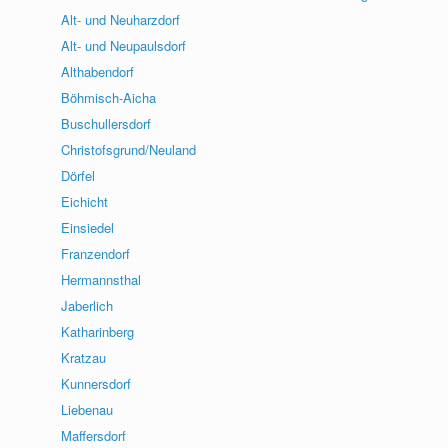
Alt- und Neuharzdorf
Alt- und Neupaulsdorf
Althabendorf
Böhmisch-Aicha
Buschullersdorf
Christofsgrund/Neuland
Dörfel
Eichicht
Einsiedel
Franzendorf
Hermannsthal
Jaberlich
Katharinberg
Kratzau
Kunnersdorf
Liebenau
Maffersdorf