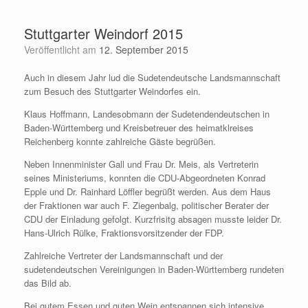
Zum
Inhalt
Stuttgarter Weindorf 2015
springen
Veröffentlicht am
12. September 2015
Auch in diesem Jahr lud die Sudetendeutsche Landsmannschaft
zum Besuch des Stuttgarter Weindorfes ein.
Klaus Hoffmann, Landesobmann der Sudetendendeutschen in
Baden-Württemberg und Kreisbetreuer des heimatklreises
Reichenberg konnte zahlreiche Gäste begrüßen.
Neben Innenminister Gall und Frau Dr. Meis, als Vertreterin
seines Ministeriums, konnten die CDU-Abgeordneten Konrad
Epple und Dr. Rainhard Löffler begrüßt werden. Aus dem Haus
der Fraktionen war auch F. Ziegenbalg, politischer Berater der
CDU der Einladung gefolgt. Kurzfrisitg absagen musste leider Dr.
Hans-Ulrich Rülke, Fraktionsvorsitzender der FDP.
Zahlreiche Vertreter der Landsmannschaft und der
sudetendeutschen Vereinigungen in Baden-Württemberg rundeten
das Bild ab.
Bei gutem Essen und guten Wein entspannen sich intensive