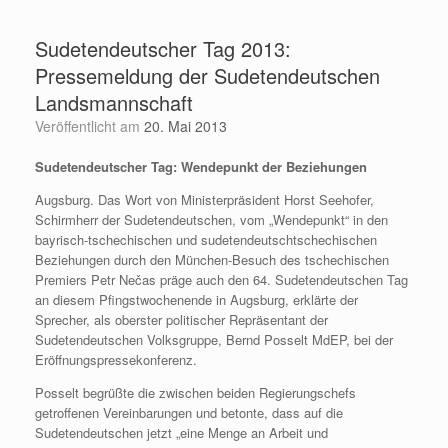
Zum
Inhalt
Sudetendeutscher Tag 2013:
springen
Pressemeldung der Sudetendeutschen
Landsmannschaft
Veröffentlicht am
20. Mai 2013
Sudetendeutscher Tag: Wendepunkt der Beziehungen
Augsburg. Das Wort von Ministerpräsident Horst Seehofer,
Schirmherr der Sudetendeutschen, vom „Wendepunkt“ in den
bayrisch-tschechischen und sudetendeutschtschechischen
Beziehungen durch den München-Besuch des tschechischen
Premiers Petr
Nečas präge auch den 64. Sudetendeutschen Tag
an diesem Pfingstwochenende in Augsburg, erklärte der
Sprecher, als oberster politischer Repräsentant der
Sudetendeutschen Volksgruppe, Bernd Posselt MdEP, bei der
Eröffnungspressekonferenz.
Posselt begrüßte die zwischen beiden Regierungschefs
getroffenen Vereinbarungen und betonte, dass auf die
S
udetendeutschen jetzt „eine Menge an Arbeit und