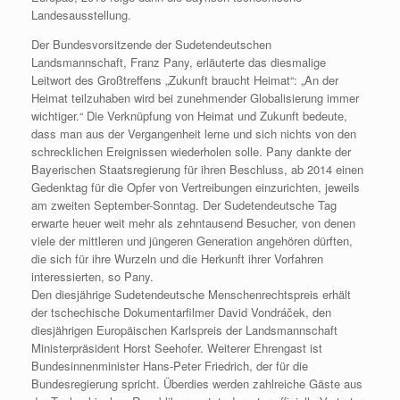
Landesausstellung.
Der Bundesvorsitzende der Sudetendeutschen
Landsmannschaft, Franz Pany, erläuterte das diesmalige
Leitwort des Großtreffens „Zukunft braucht Heimat“: „An der
Heimat teilzuhaben wird bei zunehmender Globalisierung immer
wichtiger.“ Die Verknüpfung von Heimat und Zukunft bedeute,
dass man aus der Vergangenheit lerne und sich nichts von den
schrecklichen Ereignissen wiederholen solle. Pany dankte der
Bayerischen Staatsregierung für ihren Beschluss, ab 2014 einen
Gedenktag für die Opfer von Vertreibungen einzurichten, jeweils
am zweiten September-Sonntag. Der Sudetendeutsche Tag
erwarte heuer weit mehr als zehntausend Besucher, von denen
viele der mittleren und jüngeren Generation angehören dürften,
die sich für ihre Wurzeln und die Herkunft ihrer Vorfahren
interessierten, so Pany.
Den diesjährige Sudetendeutsche Menschenrechtspreis erhält
der tschechische Dokumentarfilmer David Vondráček, den
diesjährigen Europäischen Karlspreis der Landsmannschaft
Ministerpräsident Horst Seehofer. Weiterer Ehrengast ist
Bundesinnenminister Hans-Peter Friedrich, der für die
Bundesregierung spricht. Überdies werden zahlreiche Gäste aus