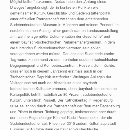
Möglichkeiten“ zukomme. Nečas habe den „Anfang eines
Dialoges“ angekündigt, der in konkreten Punkten wie
gemeinsamer Kultur-, Geschichts- und Gedenkstättenpolitik,
einer offiziellen Partnerschaft zwischen dem entstehenden
Sudetendeutschen Museum in München und seinem Pendant im
nordböhmischen Aussig, einer gemeinsamen Landesausstellung
„mit wahrheitsgemäßer Dokumentation der Geschichte“ und
einem bayrisch-tschechischen Parlamentariergremium, in dem
die führenden Sudetendeutschen vertreten sein sollen,
vorangetrieben werden müsse. Der jährliche Sudetendeutsche
Tag werde zunehmend zu dem zentralen deutsch-tschechischen
Begegnungsort und Kompetenzzentrum. Posselt: „Ich möchte,
dass er noch in diesem Jahrzehnt erstmals auch in der
Tschechischen Republik stattfindet.“ Wichtiges Anliegen der
Volksgruppe sei auch der Abschluss eines bayrisch-
tschechischen Kulturabkommens, denn „bayrisch-tschechische
Kulturpolitik betrifft natürlich zu 80 Prozent sudetendeutsche
Kultur“, unterstrich Posselt. Der Katholikentag in Regensburg
2014 sei schon durch die Partnerschaft der Bistümer Regensburg
und Pilsen in dieser Richtung geprägt, insbesondere aber durch
den neuen Regensburger Bischof Rudolf Voderholzer, der ein
Sudetendeutscher sei. Pilsen sei 2015 zudem Kulturhauptstadt
Europas, 2016 folge dann die bayrisch-tschechische