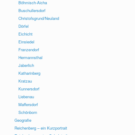
Böhmisch-Aicha
Buschullersdorf
Christofsgrund/Neuland
Dörfel
Eichicht
Einsiedel
Franzendorf
Hermannsthal
Jaberlich
Katharinberg
Kratzau
Kunnersdorf
Liebenau
Maffersdorf
Schönborn
Geografie
Reichenberg – ein Kurzportrait