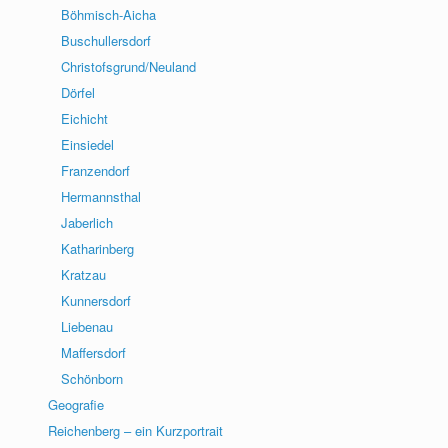
Böhmisch-Aicha
Buschullersdorf
Christofsgrund/Neuland
Dörfel
Eichicht
Einsiedel
Franzendorf
Hermannsthal
Jaberlich
Katharinberg
Kratzau
Kunnersdorf
Liebenau
Maffersdorf
Schönborn
Geografie
Reichenberg – ein Kurzportrait