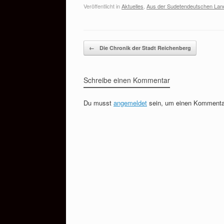
Veröffentlicht in
Aktuelles
,
Aus der Sudetendeutschen La
Beitragsnavigation
←
Die Chronik der Stadt Reichenberg
Schreibe einen Kommentar
Du musst
angemeldet
sein, um einen Kommenta