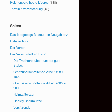
Reichenberg heute Liberec
(188)
Termin / Veranstaltung
(48)
Seiten
Das Isergebirgs-Museum in Neugablonz
Datenschutz
Der Verein
Der Verein stellt sich vor
Die Trachtenstube – unsere gute
Stube.
Grenzüberschreitende Arbeit 1989 –
1999
Grenzüberschreitende Arbeit 2000 –
2009
Heimatliteratur
Liebieg Denkmünze
Vorsitzende