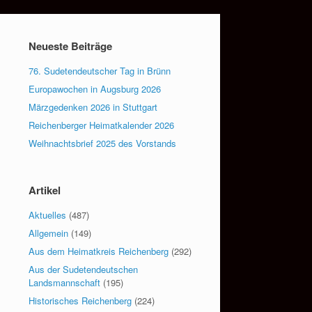
Neueste Beiträge
76. Sudetendeutscher Tag in Brünn
Europawochen in Augsburg 2026
Märzgedenken 2026 in Stuttgart
Reichenberger Heimatkalender 2026
Weihnachtsbrief 2025 des Vorstands
Artikel
Aktuelles
(487)
Allgemein
(149)
Aus dem Heimatkreis Reichenberg
(292)
Aus der Sudetendeutschen
Landsmannschaft
(195)
Historisches Reichenberg
(224)