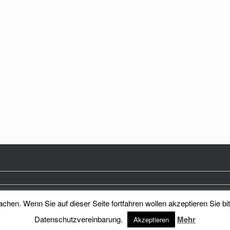
hen. Wenn Sie auf dieser Seite fortfahren wollen akzeptieren Sie bi
Heimatkreis Reichenberg Stadt und Land e.V.
Theme by
SiteOrigin
Datenschutzvereinbarung.
Mehr
Akzeptieren