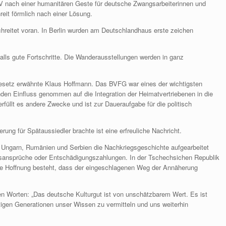
dV nach einer humanitären Geste für deutsche Zwangsarbeiterinnen und
reit förmlich nach einer Lösung.
schreitet voran. In Berlin wurden am Deutschlandhaus erste zeichen
lls gute Fortschritte. Die Wanderausstellungen werden in ganz
esetz erwähnte Klaus Hoffmann. Das BVFG war eines der wichtigsten
den Einfluss genommen auf die Integration der Heimatvertriebenen in die
füllt es andere Zwecke und ist zur Daueraufgabe für die politisch
rung für Spätaussiedler brachte ist eine erfreuliche Nachricht.
in Ungarn, Rumänien und Serbien die Nachkriegsgeschichte aufgearbeitet
ionsansprüche oder Entschädigungszahlungen. In der Tschechsichen Republik
e Hoffnung besteht, dass der eingeschlagenen Weg der Annäherung
n Worten: „Das deutsche Kulturgut ist von unschätzbarem Wert. Es ist
tigen Generationen unser Wissen zu vermitteln und uns weiterhin