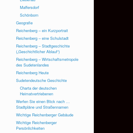
Maffersdorf
Schönborn
Geografie
Reichenberg – ein Kurzportrait
Reichenberg – eine Schulstadt
Reichenberg – Stadtgeschichte
(„Geschichtlicher Ablauf“)
Reichenberg – Wirtschaftsmetropole
des Sudetenlandes
Reichenberg Heute
Sudetendeutsche Geschichte
Charta der deutschen
Heimatvertriebenen
Werfen Sie einen Blick nach …
Stadtpläne und Straßennamen
Wichtige Reichenberger Gebäude
Wichtige Reichenberger
Persönlichkeiten