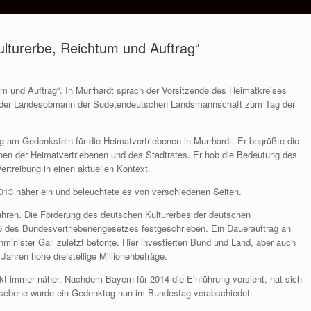
lturerbe, Reichtum und Auftrag“
um und Auftrag“. In Murrhardt sprach der Vorsitzende des Heimatkreises
etender Landesobmann der Sudetendeutschen Landsmannschaft zum Tag der
g am Gedenkstein für die Heimatvertriebenen in Murrhardt. Er begrüßte die
nen der Heimatvertriebenen und des Stadtrates. Er hob die Bedeutung des
ertreibung in einen aktuellen Kontext.
013 näher ein und beleuchtete es von verschiedenen Seiten.
wahren. Die Förderung des deutschen Kulturerbes der deutschen
96 des Bundesvertriebenengesetzes festgeschrieben. Ein Dauerauftrag an
inister Gall zuletzt betonte. Hier investierten Bund und Land, aber auch
Jahren hohe dreistellige Millionenbeträge.
kt immer näher. Nachdem Bayern für 2014 die Einführung vorsieht, hat sich
ebene wurde ein Gedenktag nun im Bundestag verabschiedet.