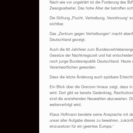
Nach wie vor ungeklärt ist die Forderung des B
Zwangsarbeiter. Das hohe Alter der betroffen sch
Die Stiftung „Flucht, Vertreibung, Versöhnung“ 
sichtbar.
Das „Zentrum gegen Vertreibungen“ macht ebenfa
Deutschland gezeigt.
Auch die 60 Jahrfeier zum Bundesvertriebeneng
Gesetze der Nachkriegszeit und hat entscheiden
noch junge Bundesrepublik Deutschland. Heute er
Verantwortlichen geworden.
Dass die letzte Änderung auch spürbare Erleichte
Ein Blick über die Grenzen hinaus zeigt, dass 
wird. Dort gibt es bereits Gedenktag, Restitut
sind die anstehenden Neuwahlen abzuwarten. Di
weiterverfolgt wird.
Klaus Hoffmann bendete seine Ansprache mit de
unser aller Aufgabe dieses zu bewahren, zukünf
einzusetzen für ein geeintes Europa.“