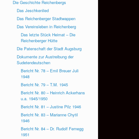
Die Geschichte Reichenbergs
Das Jeschkenlied
Das Reichenberger Stadtwappen
Das Vereinsleben in Reichenberg
Das letzte Stück Heimat – Die
Reichenberger Hütte
Die Patenschaft der Stadt Augsburg
Dokumente zur Austreibung der
Sudetendeutschen
Bericht Nr. 78 – Emil Breuer Juli
1948
Bericht Nr. 79 – T.M. 1945
Bericht Nr. 80 – Heinrich Ackerhans
u.a. 1945/1950
Bericht Nr. 81 – Justine Pilz 1946
Bericht Nr. 83 – Marianne Chytil
1946
Bericht Nr. 84 – Dr. Rudolf Fernegg
1951