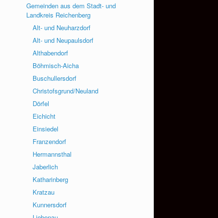
Gemeinden aus dem Stadt- und
Landkreis Reichenberg
Alt- und Neuharzdorf
Alt- und Neupaulsdorf
Althabendorf
Böhmisch-Aicha
Buschullersdorf
Christofsgrund/Neuland
Dörfel
Eichicht
Einsiedel
Franzendorf
Hermannsthal
Jaberlich
Katharinberg
Kratzau
Kunnersdorf
Liebenau