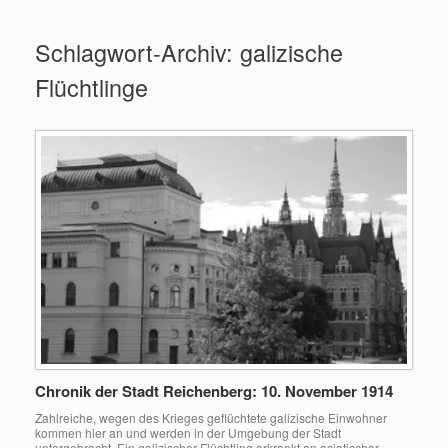
Zum
Inhalt
Schlagwort-Archiv:
galizische
springen
Flüchtlinge
Chronik der Stadt Reichenberg: 10. November 1914
Zahlreiche, wegen des Krieges geflüchtete galizische Einwohner
kommen hier an und werden in der Umgebung der Stadt
untergebracht. Ein galizischer Flüchtling erkrankt an asiatischer